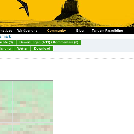
nstiges
Wir über uns
Community
Blog
Tandem Paragliding
iermark
ichte (3)
Bewertungen (4/13) / Kommentare (0)
lanung
Wetter
Download