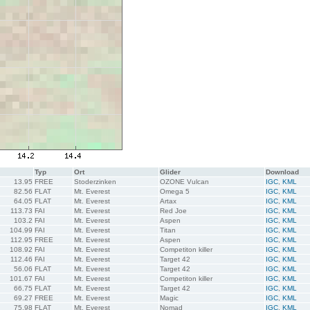
Typ
Ort
Glider
Download
13.95
FREE
Stoderzinken
OZONE Vulcan
IGC
,
KML
82.56
FLAT
Mt. Everest
Omega 5
IGC
,
KML
64.05
FLAT
Mt. Everest
Artax
IGC
,
KML
113.73
FAI
Mt. Everest
Red Joe
IGC
,
KML
103.2
FAI
Mt. Everest
Aspen
IGC
,
KML
104.99
FAI
Mt. Everest
Titan
IGC
,
KML
112.95
FREE
Mt. Everest
Aspen
IGC
,
KML
108.92
FAI
Mt. Everest
Competiton killer
IGC
,
KML
112.46
FAI
Mt. Everest
Target 42
IGC
,
KML
56.06
FLAT
Mt. Everest
Target 42
IGC
,
KML
101.67
FAI
Mt. Everest
Competiton killer
IGC
,
KML
66.75
FLAT
Mt. Everest
Target 42
IGC
,
KML
69.27
FREE
Mt. Everest
Magic
IGC
,
KML
75.98
FLAT
Mt. Everest
Nomad
IGC
,
KML