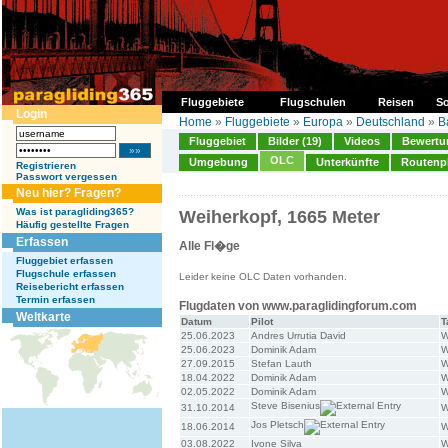
Fluggebiete
Flugschulen
Reisen
So
Login
Home
»
Fluggebiete
»
Europa
»
Deutschland
»
B
Fluggebiet
Bilder (19)
Videos
Bewertun
OLC
Umgebung
Unterkünfte
Routenp
Registrieren
Passwort vergessen
Neu hier? Fragen?
Was ist paragliding365?
Weiherkopf, 1665 Meter
Häufig gestellte Fragen
Erfassen
Alle Fl�ge
Fluggebiet erfassen
Flugschule erfassen
Leider keine OLC Daten vorhanden.
Reisebericht erfassen
Termin erfassen
Flugdaten von www.paraglidingforum.com
Weltkarte
Datum
Pilot
T
25.06.2023
Andres Urrutia David
W
25.06.2023
Dominik Adam
W
27.09.2015
Stefan Lauth
W
18.04.2022
Dominik Adam
W
02.05.2022
Dominik Adam
W
Steve Bisenius
31.10.2014
W
Jos Pletsch
18.06.2014
W
03.08.2022
Ivone Silva
W