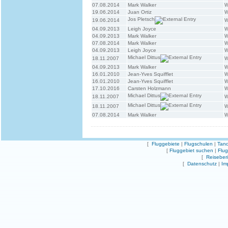
07.08.2014
Mark Walker
W
19.06.2014
Juan Ortiz
W
Jos Pletsch
19.06.2014
W
04.09.2013
Leigh Joyce
W
04.09.2013
Mark Walker
W
07.08.2014
Mark Walker
W
04.09.2013
Leigh Joyce
W
Michael Dittus
18.11.2007
W
04.09.2013
Mark Walker
W
16.01.2010
Jean-Yves Squifflet
W
16.01.2010
Jean-Yves Squifflet
W
17.10.2016
Carsten Holzmann
W
Michael Dittus
18.11.2007
W
Michael Dittus
18.11.2007
W
07.08.2014
Mark Walker
W
[
Fluggebiete
|
Flugschulen
|
Tand
[
Fluggebiet suchen
|
Flu
[
Reiseber
[
Datenschutz
|
Im