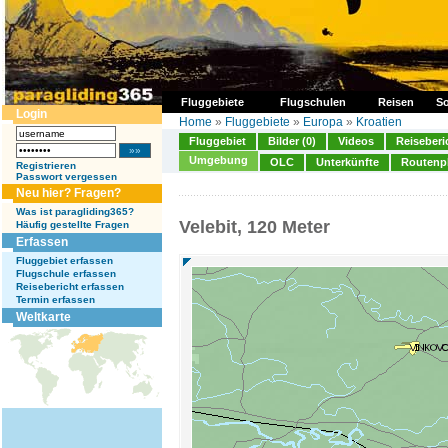
Fluggebiete
Flugschulen
Reisen
So
Login
Home
»
Fluggebiete
»
Europa
»
Kroatien
Fluggebiet
Bilder (0)
Videos
Reiseberi
Umgebung
OLC
Unterkünfte
Routenp
Registrieren
Passwort vergessen
Neu hier? Fragen?
Was ist paragliding365?
Velebit, 120 Meter
Häufig gestellte Fragen
Erfassen
Fluggebiet erfassen
Flugschule erfassen
Reisebericht erfassen
Termin erfassen
Weltkarte