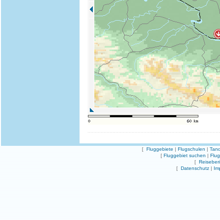
[
Fluggebiete
|
Flugschulen
|
Tand
[
Fluggebiet suchen
|
Flu
[
Reiseber
[
Datenschutz
|
Im