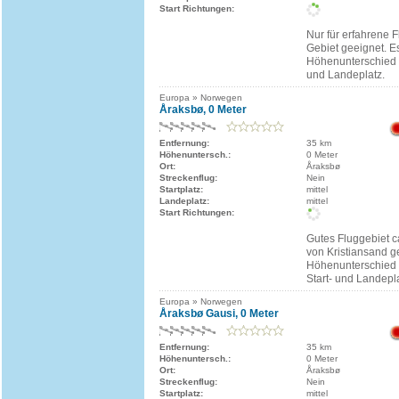
Start Richtungen:
Nur für erfahrene F
Gebiet geeignet. E
Höhenunterschied 
und Landeplatz.
Europa » Norwegen
Åraksbø, 0 Meter
Entfernung:
35 km
Höhenuntersch.:
0 Meter
Ort:
Åraksbø
Streckenflug:
Nein
Startplatz:
mittel
Landeplatz:
mittel
Start Richtungen:
Gutes Fluggebiet c
von Kristiansand g
Höhenunterschied 
Start- und Landepla
Europa » Norwegen
Åraksbø Gausi, 0 Meter
Entfernung:
35 km
Höhenuntersch.:
0 Meter
Ort:
Åraksbø
Streckenflug:
Nein
Startplatz:
mittel