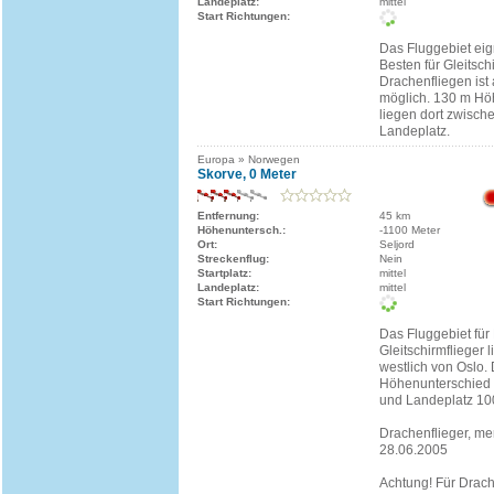
Landeplatz:
mittel
Start Richtungen:
Das Fluggebiet eig
Besten für Gleitsch
Drachenfliegen ist
möglich. 130 m Hö
liegen dort zwische
Landeplatz.
Europa » Norwegen
Skorve, 0 Meter
Entfernung:
45 km
Höhenuntersch.:
-1100 Meter
Ort:
Seljord
Streckenflug:
Nein
Startplatz:
mittel
Landeplatz:
mittel
Start Richtungen:
Das Fluggebiet für
Gleitschirmflieger 
westlich von Oslo. 
Höhenunterschied 
und Landeplatz 10
Drachenflieger, me
28.06.2005
Achtung! Für Drach