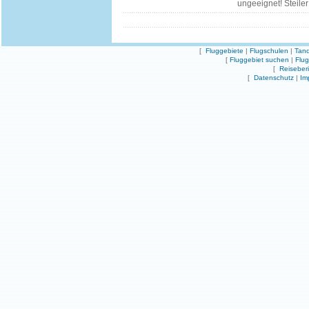
ungeeignet! Steiler 
[
Fluggebiete
|
Flugschulen
|
Tand
[
Fluggebiet suchen
|
Flu
[
Reiseber
[
Datenschutz
|
Im