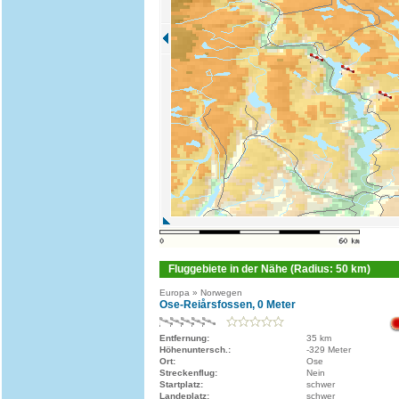
Fluggebiete in der Nähe (Radius: 50 km)
Europa » Norwegen
Ose-Reiårsfossen, 0 Meter
Entfernung:
35 km
Höhenuntersch.:
-329 Meter
Ort:
Ose
Streckenflug:
Nein
Startplatz:
schwer
Landeplatz:
schwer