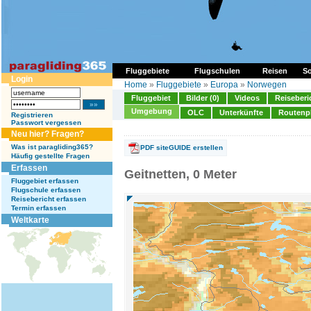
Fluggebiete
Flugschulen
Reisen
So
Login
Home
»
Fluggebiete
»
Europa
»
Norwegen
Fluggebiet
Bilder (0)
Videos
Reiseberi
Umgebung
OLC
Unterkünfte
Routenp
Registrieren
Passwort vergessen
Neu hier? Fragen?
Was ist paragliding365?
PDF siteGUIDE erstellen
Häufig gestellte Fragen
Erfassen
Geitnetten, 0 Meter
Fluggebiet erfassen
Flugschule erfassen
Reisebericht erfassen
Termin erfassen
Weltkarte