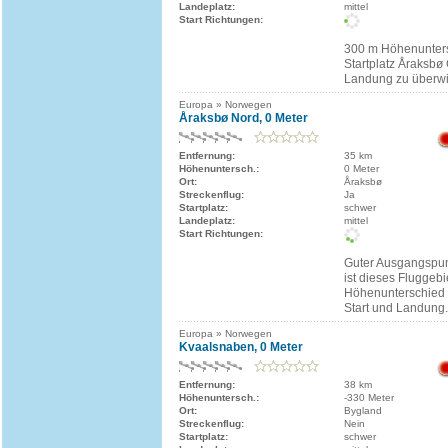
Landeplatz:
mittel
Start Richtungen:
300 m Höhenunter
Startplatz Åraksbø 
Landung zu überw
Europa » Norwegen
Åraksbø Nord, 0 Meter
Entfernung:
35 km
Höhenuntersch.:
0 Meter
Ort:
Åraksbø
Streckenflug:
Ja
Startplatz:
schwer
Landeplatz:
mittel
Start Richtungen:
Guter Ausgangspunk
ist dieses Fluggebi
Höhenunterschied 
Start und Landung.
Europa » Norwegen
Kvaalsnaben, 0 Meter
Entfernung:
38 km
Höhenuntersch.:
-330 Meter
Ort:
Bygland
Streckenflug:
Nein
Startplatz:
schwer