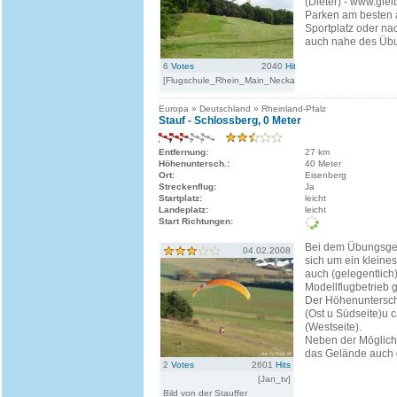
(Dieter) - www.glei
Parken am besten
Sportplatz oder n
auch nahe des Üb
6
Votes
2040
Hits
[Flugschule_Rhein_Main_Neckar]
Europa » Deutschland » Rheinland-Pfalz
Stauf - Schlossberg, 0 Meter
Entfernung:
27 km
Höhenuntersch.:
40 Meter
Ort:
Eisenberg
Streckenflug:
Ja
Startplatz:
leicht
Landeplatz:
leicht
Start Richtungen:
Bei dem Übungsge
04.02.2008
sich um ein kleines
auch (gelegentlich)
Modellflugbetrieb g
Der Höhenuntersch
(Ost u Südseite)u 
(Westseite).
Neben der Möglichk
das Gelände auch g
2
Votes
2601
Hits
[Jan_tv]
Bild von der Stauffer