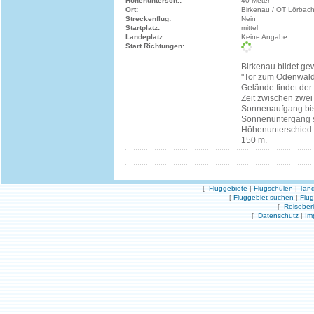
Höhenuntersch.:
40 Meter
Ort:
Birkenau / OT Lörbac
Streckenflug:
Nein
Startplatz:
mittel
Landeplatz:
Keine Angabe
Start Richtungen:
Birkenau bildet g
"Tor zum Odenwald
Gelände findet der 
Zeit zwischen zwe
Sonnenaufgang bis
Sonnenuntergang st
Höhenunterschied 
150 m.
[
Fluggebiete
|
Flugschulen
|
Tand
[
Fluggebiet suchen
|
Flu
[
Reiseber
[
Datenschutz
|
Im