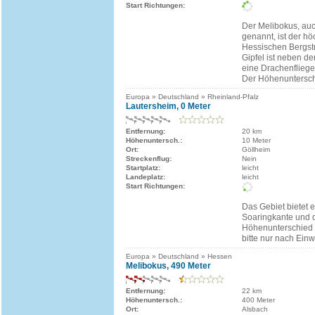
Start Richtungen:
Der Melibokus, au
genannt, ist der hö
Hessischen Bergst
Gipfel ist neben d
eine Drachenflieg
Der Höhenuntersch
Europa » Deutschland » Rheinland-Pfalz
Lautersheim, 0 Meter
Entfernung:
20 km
Höhenuntersch.:
10 Meter
Ort:
Göllheim
Streckenflug:
Nein
Startplatz:
leicht
Landeplatz:
leicht
Start Richtungen:
Das Gebiet bietet e
Soaringkante und 
Höhenunterschied b
bitte nur nach Ein
Europa » Deutschland » Hessen
Melibokus, 490 Meter
Entfernung:
22 km
Höhenuntersch.:
400 Meter
Ort:
Alsbach