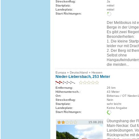
Streckenflug:
Ja
Startplatz:
mittel
Landeplatz:
mittel
Start Richtungen:
Der Melibokus ist 
Berge in der Umge
Es gibt zwei fliege
Besonderheiten:
1. Die kleine Start
leider nur mit Drac
2. Der Berg ist the
Selbst ohne
Hangaufwindunters
die meisten...
Europa » Deutschland » Hessen
Nieder-Liebersbach, 253 Meter
Entfernung:
26 km
Höhenuntersch.:
43 Meter
Ort:
Birkenau / OT Nieder-
Streckenflug:
Nein
Startplatz:
sehr leicht
Landeplatz:
Keine Angabe
Start Richtungen:
Übungshang der Fl
15.08.2010
Main-Neckar. Gut fü
Landeübungen. Vor
Rücksprache mit d