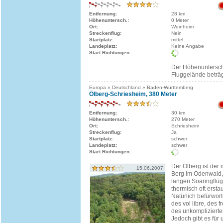
Entfernung:
28 km
Höhenuntersch.:
0 Meter
Ort:
Weinheim
Streckenflug:
Nein
Startplatz:
mittel
Landeplatz:
Keine Angabe
Start Richtungen:
Der Höhenuntersch
Fluggelände beträg
Europa » Deutschland » Baden-Württemberg
Ölberg-Schriesheim, 380 Meter
Entfernung:
30 km
Höhenuntersch.:
270 Meter
Ort:
Schriesheim
Streckenflug:
Ja
Startplatz:
schwer
Landeplatz:
schwer
Start Richtungen:
Der Ölberg ist der
15.06.2007
Berg im Odenwald, 
langen Soaringflü
thermisch oft erstau
Natürlich befürwort
des vol libre, des 
des unkompliziert
Jedoch gibt es für 