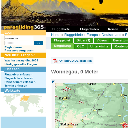
Fluggebiete
Flugschulen
Reisen
So
Login
Home
»
Fluggebiete
»
Europa
»
Deutschland
»
R
Fluggebiet
Bilder (1)
Videos
Bewertung
Umgebung
OLC
Unterkünfte
Routenp
Registrieren
Passwort vergessen
Neu hier? Fragen?
Was ist paragliding365?
PDF siteGUIDE erstellen
Häufig gestellte Fragen
Erfassen
Wonnegau, 0 Meter
Fluggebiet erfassen
Flugschule erfassen
Reisebericht erfassen
Termin erfassen
Weltkarte