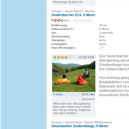
Homepage fg-stauf.de
Europa » Deutschland » Hessen
Seidenbacher Eck, 0 Meter
Entfernung:
28 km
Höhenuntersch.:
0 Meter
Ort:
Lindenfels
Streckenflug:
Nein
Startplatz:
leicht
Landeplatz:
leicht
Start Richtungen:
Das Seidenbacher 
04.05.2008
Übungshang genut
Drachenflieger kön
Der Höhenuntersch
Das einmalig gele
Burgstädtchen Lind
Odenwald und ist v
heilklimatischer Kur
4
Votes
2691
Hits
besonderem Reizkl
[xxpalme]
Blick über den Übungshang.
Nach dem Start nach rechts,
den Hang entlang möglichst
weit oben bleiben.
Europa » Deutschland » Baden-Württemberg
Rittenweiher Deißenklinge, 0 Meter