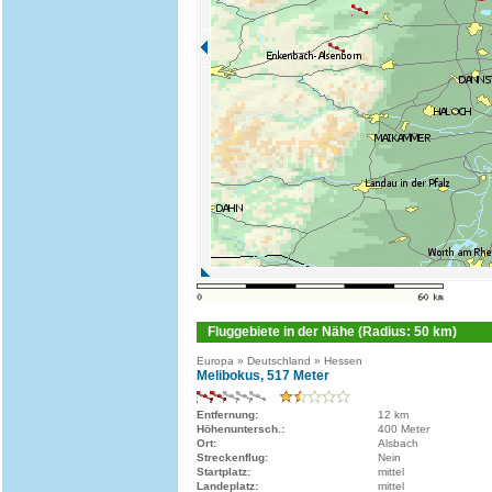
Fluggebiete in der Nähe (Radius: 50 km)
Europa » Deutschland » Hessen
Melibokus, 517 Meter
Entfernung:
12 km
Höhenuntersch.:
400 Meter
Ort:
Alsbach
Streckenflug:
Nein
Startplatz:
mittel
Landeplatz:
mittel