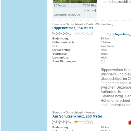
naturschutzrechtlic
10
Votes
7500
Hits
[Landor]
Startplatz @05/2007
Europa » Deutschland » Baden-Württemberg
Rippenweiher, 354 Meter
By: [
Flugschule
Entfernung:
30 km
Höhenuntersch.:
0 Meter
Ort:
Weinheim
Streckenflug:
Nein
Startplatz:
leicht
Landeplatz:
leicht
Start Richtungen:
Rippenweiher ist ei
Weinheim und biet
Übungshügel im O
Flugbetrieb findet 
zwischen Dezember 
Außerdem ist eine 
Gelände nötig. Der
Höhenunterschied 
und Landeplatz bet
Europa » Deutschland » Hessen
Am Schützenkreuz, 260 Meter
Entfernung:
30 km