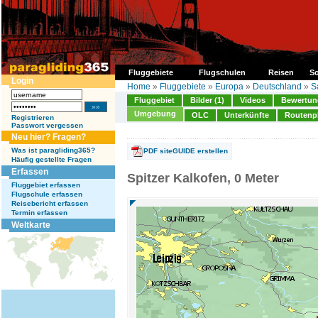
Fluggebiete
Flugschulen
Reisen
So
Login
Home
»
Fluggebiete
»
Europa
»
Deutschland
»
S
Fluggebiet
Bilder (1)
Videos
Bewertung
Umgebung
OLC
Unterkünfte
Routenp
Registrieren
Passwort vergessen
Neu hier? Fragen?
Was ist paragliding365?
PDF siteGUIDE erstellen
Häufig gestellte Fragen
Erfassen
Spitzer Kalkofen, 0 Meter
Fluggebiet erfassen
Flugschule erfassen
Reisebericht erfassen
Termin erfassen
Weltkarte