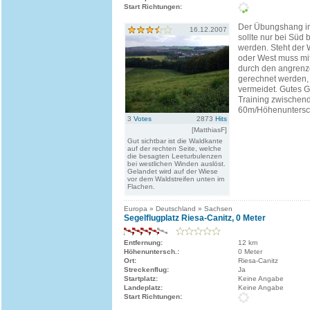
Start Richtungen:
Der Übungshang i
16.12.2007
sollte nur bei Süd 
werden. Steht der
oder West muss mi
durch den angren
gerechnet werden, 
vermeidet. Gutes G
Training zwischen
60m/Höhenuntersch
3
Votes
2873
Hits
[MatthiasF]
Gut sichtbar ist die Waldkante
auf der rechten Seite, welche
die besagten Leeturbulenzen
bei westlichen Winden auslöst.
Gelandet wird auf der Wiese
vor dem Waldstreifen unten im
Flachen.
Europa » Deutschland » Sachsen
Segelflugplatz Riesa-Canitz, 0 Meter
Entfernung:
12 km
Höhenuntersch.:
0 Meter
Ort:
Riesa-Canitz
Streckenflug:
Ja
Startplatz:
Keine Angabe
Landeplatz:
Keine Angabe
Start Richtungen: