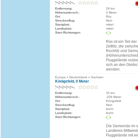
Entfernung:
29 km
Höhenuntersch.:
0 Meter
Ort:
Rüx
Streckenflug:
Nein
Startplatz:
mittel
Landeplatz:
mittel
Start Richtungen:
Rüx ist ein Teil d
Zettlitz, die zwisc
Rochlitz und Gerin
(Höhenunterschied
Fluggelände nutze
sich an den Gleitsc
wenden.
Europa » Deutschland » Sachsen
Königsfeld, 0 Meter
Entfernung:
33 km
Höhenuntersch.:
-209 Meter
Ort:
Königsfeld
Streckenflug:
Nein
Startplatz:
leicht
Landeplatz:
leicht
Start Richtungen:
Die Gemeinde im 
Landkreis Mittweida
Fluggelände mit e