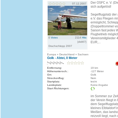
Der OSFC e. V. (Die
07.12.2007
sich aufgelöst!
Segelflugplatz de
e.V. das Fliegen m
ermöglicht, Schle
(Doppeltrommel vo
Saison fast jedes
Flugbetrieb möglic
0
Votes
2114
Hits
Vereinsmitglieder 
[didi67]
EUR,...
Drachschlepp 2007
Europa » Deutschland » Sachsen
Golk - Abtei, 0 Meter
Entfernung:
19 km
Höhenuntersch.:
-127 Meter
Ort:
Golk
Streckenflug:
Nein
Startplatz:
leicht
Landeplatz:
Keine Angabe
Start Richtungen:
im Sommer zur Zeit
der Verein fliegt in
dem Segelflugplatz,
kleines Elbtaldorf 
Meißen, das landsc
reizvoll liegt, nach