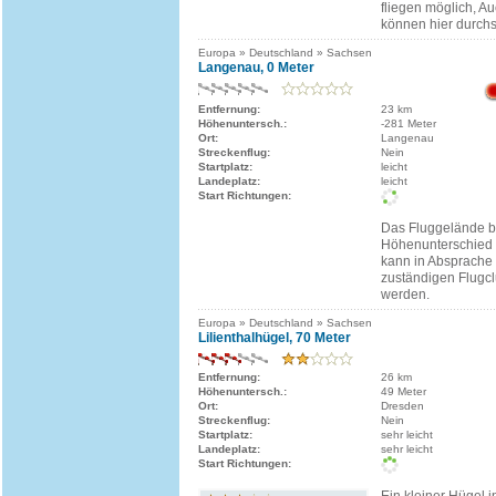
fliegen möglich, A
können hier durchst
Europa » Deutschland » Sachsen
Langenau, 0 Meter
Entfernung:
23 km
Höhenuntersch.:
-281 Meter
Ort:
Langenau
Streckenflug:
Nein
Startplatz:
leicht
Landeplatz:
leicht
Start Richtungen:
Das Fluggelände bi
Höhenunterschied
kann in Absprache
zuständigen Flugcl
werden.
Europa » Deutschland » Sachsen
Lilienthalhügel, 70 Meter
Entfernung:
26 km
Höhenuntersch.:
49 Meter
Ort:
Dresden
Streckenflug:
Nein
Startplatz:
sehr leicht
Landeplatz:
sehr leicht
Start Richtungen: