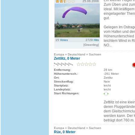
Ein kleiner Hügel i
25.06.2006
Zum Üben und zum
ideal. Mit kräftige
eingelagerter Ther
gut.
Gelegen Im Ostrag
vom Hafen und der
Höhenunterschied 
15
Votes
2729
Hits
leichtem Wind in R
[Greenling]
NO...
Europa » Deutschland » Sachsen
Zettlitz, 0 Meter
Entfernung:
28 km
Höhenuntersch.:
-261 Meter
Ort:
Zettlitz
Streckenflug:
Nein
Startplatz:
leicht
Landeplatz:
leicht
Start Richtungen:
Zettlitz ist eine kl
deren Fluggelände
dem Gleitschirmclu
werden kann. Der 
beträgt dort 760 m.
Europa » Deutschland » Sachsen
Rüx, 0 Meter