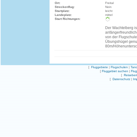
Ort:
Freital
Streckenflug:
Nein
Startplatz:
leicht
Landeplatz:
mittel
Start Richtungen:
Der Wachtelberg ist
anfängerfreundlic
von der Flugschule 
Übungshügel genutz
80m/Höhenuntersc
[
Fluggebiete
|
Flugschulen
|
Tand
[
Fluggebiet suchen
|
Flu
[
Reiseber
[
Datenschutz
|
Im