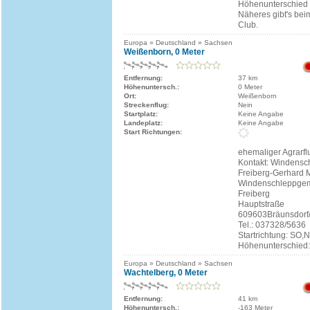
Höhenunterschied 
Näheres gibt's bei
Club.
Europa » Deutschland » Sachsen
Weißenborn, 0 Meter
Entfernung:
37 km
Höhenuntersch.:
0 Meter
Ort:
Weißenborn
Streckenflug:
Nein
Startplatz:
Keine Angabe
Landeplatz:
Keine Angabe
Start Richtungen:
ehemaliger Agrarfl
Kontakt: Windensc
Freiberg-Gerhard 
Windenschleppgem
Freiberg
Hauptstraße
609603Bräunsdorf
Tel.: 037328/5636
Startrichtung: SO,
Höhenunterschied
Europa » Deutschland » Sachsen
Wachtelberg, 0 Meter
Entfernung:
41 km
Höhenuntersch.:
-163 Meter