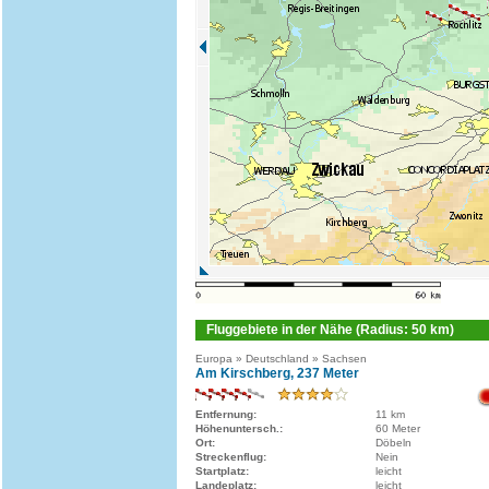
Fluggebiete in der Nähe (Radius: 50 km)
Europa » Deutschland » Sachsen
Am Kirschberg, 237 Meter
Entfernung:
11 km
Höhenuntersch.:
60 Meter
Ort:
Döbeln
Streckenflug:
Nein
Startplatz:
leicht
Landeplatz:
leicht