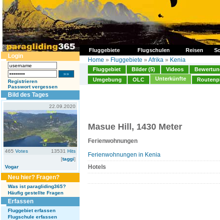
Fluggebiete
Flugschulen
Reisen
So
Login
Home
»
Fluggebiete
»
Afrika
»
Kenia
Fluggebiet
Bilder (5)
Videos
Bewertung
Unterkünfte
Umgebung
OLC
Routenp
Registrieren
Passwort vergessen
Bild des Tages
22.09.2020
Masue Hill, 1430 Meter
Ferienwohnungen
465
Votes
13531
Hits
Ferienwohnungen in Kenia
[
taggi
]
Hotels
Vogar
Neu hier? Fragen?
Was ist paragliding365?
Häufig gestellte Fragen
Erfassen
Fluggebiet erfassen
Flugschule erfassen