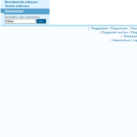
Reisebericht erfassen
Termin erfassen
Newsletter
bestellen oder abmelden
[
Fluggebiete
|
Flugschulen
|
Tand
[
Fluggebiet suchen
|
Flu
[
Reiseber
[
Datenschutz
|
Im