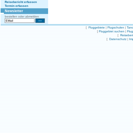
Reisebericht erfassen
Termin erfassen
Newsletter
bestellen oder abmelden
[
Fluggebiete
|
Flugschulen
|
Tand
[
Fluggebiet suchen
|
Flu
[
Reiseber
[
Datenschutz
|
Im