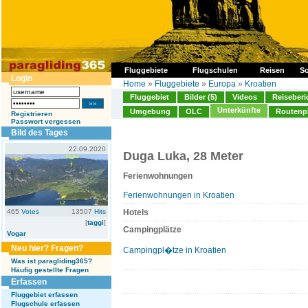
Fluggebiete
Flugschulen
Reisen
So
Login
Home
»
Fluggebiete
»
Europa
»
Kroatien
Fluggebiet
Bilder (5)
Videos
Reiseberi
Unterkünfte
Umgebung
OLC
Routenp
Registrieren
Passwort vergessen
Bild des Tages
22.09.2020
Duga Luka, 28 Meter
Ferienwohnungen
Ferienwohnungen in Kroatien
465
Votes
13507
Hits
Hotels
[
taggi
]
Campingplätze
Vogar
Neu hier? Fragen?
Campingpl�tze in Kroatien
Was ist paragliding365?
Häufig gestellte Fragen
Erfassen
Fluggebiet erfassen
Flugschule erfassen