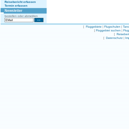
Reisebericht erfassen
Termin erfassen
Newsletter
bestellen oder abmelden
[
Fluggebiete
|
Flugschulen
|
Tand
[
Fluggebiet suchen
|
Flu
[
Reiseber
[
Datenschutz
|
Im