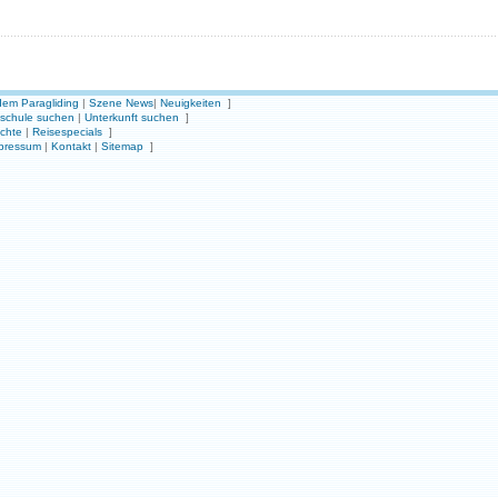
em Paragliding
|
Szene News
|
Neuigkeiten
]
gschule suchen
|
Unterkunft suchen
]
ichte
|
Reisespecials
]
pressum
|
Kontakt
|
Sitemap
]