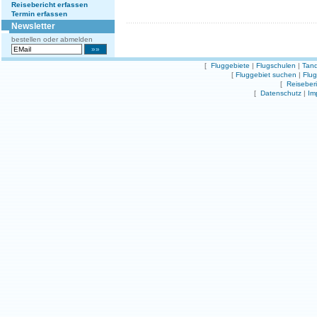
Reisebericht erfassen
Termin erfassen
Newsletter
bestellen oder abmelden
[
Fluggebiete
|
Flugschulen
|
Tand
[
Fluggebiet suchen
|
Flu
[
Reiseber
[
Datenschutz
|
Im