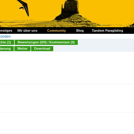
nstiges
Wir über uns
Community
Blog
Tandem Paragliding
bünden
chte (1)
Bewertungen (0/3) / Kommentare (0)
lanung
Wetter
Download