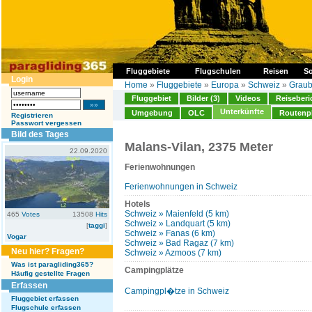
Fluggebiete
Flugschulen
Reisen
So
Login
Home
»
Fluggebiete
»
Europa
»
Schweiz
»
Grau
Fluggebiet
Bilder (3)
Videos
Reiseberi
Unterkünfte
Umgebung
OLC
Routenp
Registrieren
Passwort vergessen
Bild des Tages
Malans-Vilan, 2375 Meter
22.09.2020
Ferienwohnungen
Ferienwohnungen in Schweiz
Hotels
Schweiz » Maienfeld (5 km)
465
Votes
13508
Hits
Schweiz » Landquart (5 km)
[
taggi
]
Schweiz » Fanas (6 km)
Vogar
Schweiz » Bad Ragaz (7 km)
Neu hier? Fragen?
Schweiz » Azmoos (7 km)
Was ist paragliding365?
Campingplätze
Häufig gestellte Fragen
Erfassen
Campingpl�tze in Schweiz
Fluggebiet erfassen
Flugschule erfassen