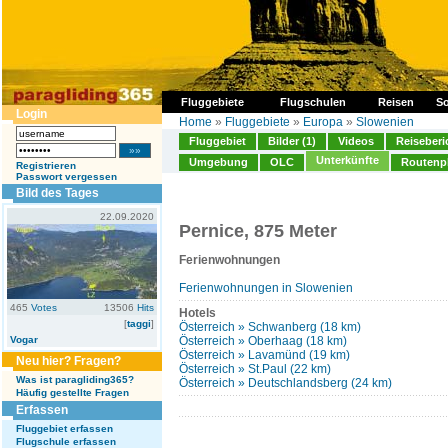
Fluggebiete
Flugschulen
Reisen
So
Login
Home
»
Fluggebiete
»
Europa
»
Slowenien
Fluggebiet
Bilder (1)
Videos
Reiseberi
Unterkünfte
Umgebung
OLC
Routenp
Registrieren
Passwort vergessen
Bild des Tages
22.09.2020
Pernice, 875 Meter
Ferienwohnungen
Ferienwohnungen in Slowenien
465
Votes
13506
Hits
Hotels
[
taggi
]
Österreich » Schwanberg (18 km)
Vogar
Österreich » Oberhaag (18 km)
Österreich » Lavamünd (19 km)
Neu hier? Fragen?
Österreich » St.Paul (22 km)
Was ist paragliding365?
Österreich » Deutschlandsberg (24 km)
Häufig gestellte Fragen
Erfassen
Fluggebiet erfassen
Flugschule erfassen