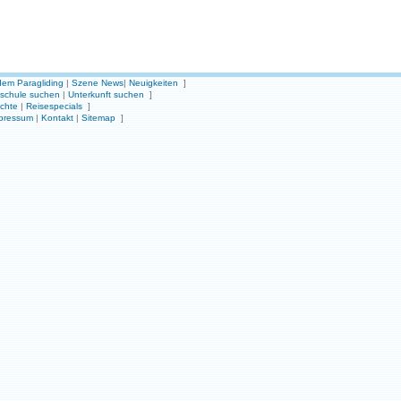
em Paragliding
|
Szene News
|
Neuigkeiten
]
gschule suchen
|
Unterkunft suchen
]
ichte
|
Reisespecials
]
pressum
|
Kontakt
|
Sitemap
]