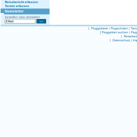
Reisebericht erfassen
Termin erfassen
Newsletter
bestellen oder abmelden
[
Fluggebiete
|
Flugschulen
|
Tand
[
Fluggebiet suchen
|
Flu
[
Reiseber
[
Datenschutz
|
Im