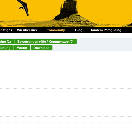
nstiges
Wir über uns
Community
Blog
Tandem Paragliding
chte (1)
Bewertungen (0/0) / Kommentare (0)
lanung
Wetter
Download