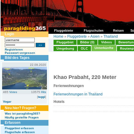
Fluggebiete
Flugschulen
Reisen
So
Login
Home
»
Fluggebiete
»
Asien
»
Thailand
Fluggebiet
Bilder (0)
Videos
Bewertung
Unterkünfte
Umgebung
OLC
Routenp
Registrieren
Passwort vergessen
Bild des Tages
22.09.2020
Khao Prabaht, 220 Meter
Ferienwohnungen
465
Votes
13575
Hits
Ferienwohnungen in Thailand
[
taggi
]
Hotels
Vogar
Neu hier? Fragen?
Was ist paragliding365?
Häufig gestellte Fragen
Erfassen
Fluggebiet erfassen
Flugschule erfassen