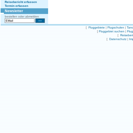
Reisebericht erfassen
Termin erfassen
Newsletter
bestellen oder abmelden
[
Fluggebiete
|
Flugschulen
|
Tand
[
Fluggebiet suchen
|
Flu
[
Reiseber
[
Datenschutz
|
Im