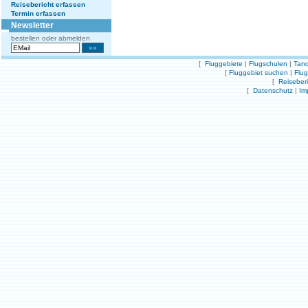
Reisebericht erfassen
Termin erfassen
Newsletter
bestellen oder abmelden
[
Fluggebiete
|
Flugschulen
|
Tand
[
Fluggebiet suchen
|
Flu
[
Reiseber
[
Datenschutz
|
Im