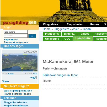
Fluggebiete
Flugschulen
Reisen
So
Login
Home
»
Fluggebiete
»
Asien
»
Japan
Fluggebiet
Bilder (1)
Videos
Reiseberi
Unterkünfte
Umgebung
OLC
Routenp
Registrieren
Passwort vergessen
Bild des Tages
22.09.2020
Mt.Kannokura, 561 Meter
Ferienwohnungen
465
Votes
13505
Hits
Ferienwohnungen in Japan
[
taggi
]
Hotels
Vogar
Neu hier? Fragen?
Was ist paragliding365?
Häufig gestellte Fragen
Erfassen
Fluggebiet erfassen
Flugschule erfassen