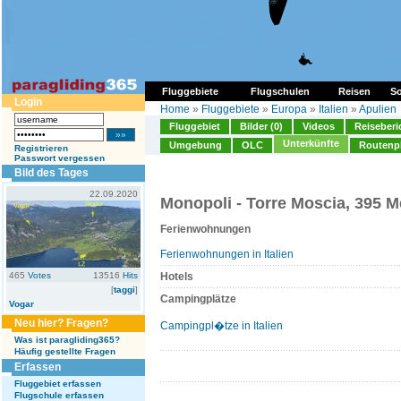
Fluggebiete
Flugschulen
Reisen
So
Login
Home
»
Fluggebiete
»
Europa
»
Italien
»
Apulien
Fluggebiet
Bilder (0)
Videos
Reiseberi
Unterkünfte
Umgebung
OLC
Routenp
Registrieren
Passwort vergessen
Bild des Tages
22.09.2020
Monopoli - Torre Moscia, 395 M
Ferienwohnungen
Ferienwohnungen in Italien
465
Votes
13516
Hits
Hotels
[
taggi
]
Campingplätze
Vogar
Neu hier? Fragen?
Campingpl�tze in Italien
Was ist paragliding365?
Häufig gestellte Fragen
Erfassen
Fluggebiet erfassen
Flugschule erfassen