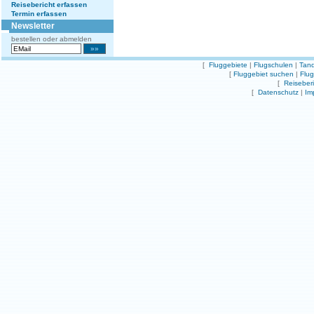
Reisebericht erfassen
Termin erfassen
Newsletter
bestellen oder abmelden
[
Fluggebiete
|
Flugschulen
|
Tand
[
Fluggebiet suchen
|
Flu
[
Reiseber
[
Datenschutz
|
Im