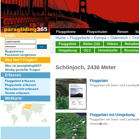
Fluggebiete
Flugschulen
Reisen
So
Login
Home
»
Fluggebiete
»
Europa
»
Österreich
»
Tiro
Fluggebiet
Bilder (10)
Videos
Reiseber
Umgebung
OLC
Unterkünfte
Routenp
Registrieren
Passwort vergessen
Neu hier? Fragen?
Was ist paragliding365?
Schönjoch, 2436 Meter
Häufig gestellte Fragen
Erfassen
Fluggebiet
Fluggebiet erfassen
Flugschule erfassen
Fluggebiet mit Start- und Landep
Reisebericht erfassen
Termin erfassen
Weltkarte
Fluggebiet mit Umgebung
Fluggebiet mit Start- und Landep
Unterk�nfte.