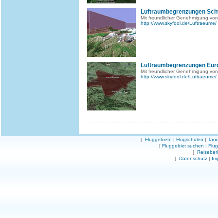
Luftraumbegrenzungen Sch
Mit freundlicher Genehmigung von
http://www.skyfool.de/Luftraeume/
Luftraumbegrenzungen Eur
Mit freundlicher Genehmigung von
http://www.skyfool.de/Luftraeume/
[
Fluggebiete
|
Flugschulen
|
Tand
[
Fluggebiet suchen
|
Flu
[
Reiseber
[
Datenschutz
|
Im