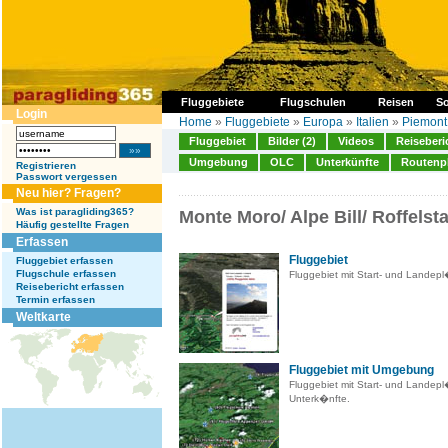
Fluggebiete
Flugschulen
Reisen
So
Login
Home
»
Fluggebiete
»
Europa
»
Italien
»
Piemont
Fluggebiet
Bilder (2)
Videos
Reiseberi
Umgebung
OLC
Unterkünfte
Routenp
Registrieren
Passwort vergessen
Neu hier? Fragen?
Was ist paragliding365?
Monte Moro/ Alpe Bill/ Roffelsta
Häufig gestellte Fragen
Erfassen
Fluggebiet
Fluggebiet erfassen
Flugschule erfassen
Fluggebiet mit Start- und Landep
Reisebericht erfassen
Termin erfassen
Weltkarte
Fluggebiet mit Umgebung
Fluggebiet mit Start- und Landep
Unterk�nfte.