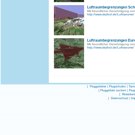
Luftraumbegrenzungen Sch
Mit freundlicher Genehmigung von
http://www.skyfool.de/Luftraeume/
Luftraumbegrenzungen Eur
Mit freundlicher Genehmigung von
http://www.skyfool.de/Luftraeume/
[
Fluggebiete
|
Flugschulen
|
Tand
[
Fluggebiet suchen
|
Flu
[
Reiseber
[
Datenschutz
|
Im