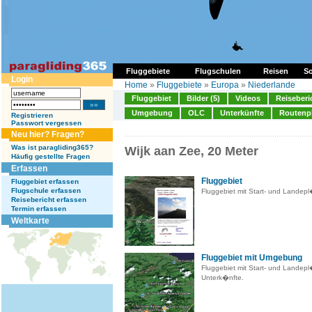
Fluggebiete
Flugschulen
Reisen
So
Login
Home
»
Fluggebiete
»
Europa
»
Niederlande
Fluggebiet
Bilder (5)
Videos
Reiseberi
Umgebung
OLC
Unterkünfte
Routenp
Registrieren
Passwort vergessen
Neu hier? Fragen?
Was ist paragliding365?
Wijk aan Zee, 20 Meter
Häufig gestellte Fragen
Erfassen
Fluggebiet
Fluggebiet erfassen
Flugschule erfassen
Fluggebiet mit Start- und Landep
Reisebericht erfassen
Termin erfassen
Weltkarte
Fluggebiet mit Umgebung
Fluggebiet mit Start- und Landep
Unterk�nfte.