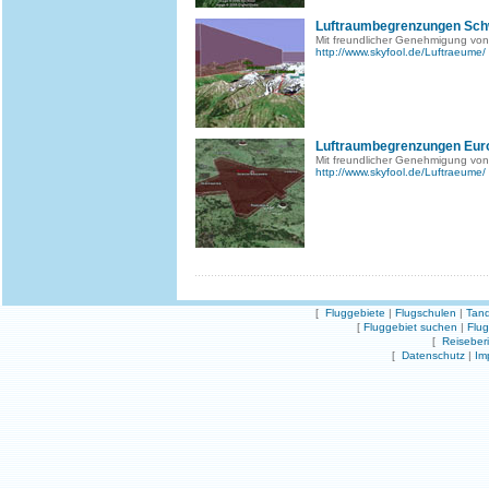
Luftraumbegrenzungen Sch
Mit freundlicher Genehmigung von
http://www.skyfool.de/Luftraeume/
Luftraumbegrenzungen Eur
Mit freundlicher Genehmigung von
http://www.skyfool.de/Luftraeume/
[
Fluggebiete
|
Flugschulen
|
Tand
[
Fluggebiet suchen
|
Flu
[
Reiseber
[
Datenschutz
|
Im