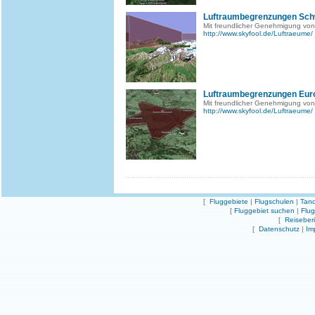
Luftraumbegrenzungen Sch
Mit freundlicher Genehmigung von
http://www.skyfool.de/Luftraeume/
Luftraumbegrenzungen Eur
Mit freundlicher Genehmigung von
http://www.skyfool.de/Luftraeume/
[
Fluggebiete
|
Flugschulen
|
Tand
[
Fluggebiet suchen
|
Flu
[
Reiseber
[
Datenschutz
|
Im