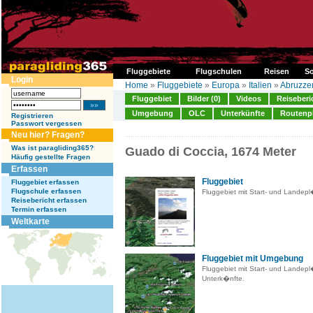
Fluggebiete
Flugschulen
Reisen
So
Login
Home
»
Fluggebiete
»
Europa
»
Italien
»
Abruzze
Fluggebiet
Bilder (0)
Videos
Reiseberi
Umgebung
OLC
Unterkünfte
Routenp
Registrieren
Passwort vergessen
Neu hier? Fragen?
Was ist paragliding365?
Guado di Coccia, 1674 Meter
Häufig gestellte Fragen
Erfassen
Fluggebiet
Fluggebiet erfassen
Flugschule erfassen
Fluggebiet mit Start- und Landep
Reisebericht erfassen
Termin erfassen
Weltkarte
Fluggebiet mit Umgebung
Fluggebiet mit Start- und Landep
Unterk�nfte.