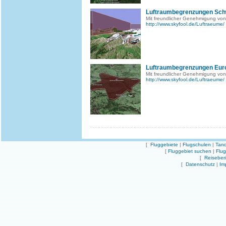
Luftraumbegrenzungen Sch
Mit freundlicher Genehmigung von
http://www.skyfool.de/Luftraeume/
Luftraumbegrenzungen Eur
Mit freundlicher Genehmigung von
http://www.skyfool.de/Luftraeume/
[
Fluggebiete
|
Flugschulen
|
Tand
[
Fluggebiet suchen
|
Flu
[
Reiseber
[
Datenschutz
|
Im