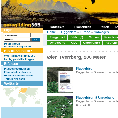
Fluggebiete
Flugschulen
Reisen
So
Login
Home
»
Fluggebiete
»
Europa
»
Norwegen
Fluggebiet
Bilder (0)
Videos
Reiseberi
Umgebung
OLC
Unterkünfte
Routenp
Registrieren
Passwort vergessen
Neu hier? Fragen?
Was ist paragliding365?
Ølen Tverrberg, 200 Meter
Häufig gestellte Fragen
Erfassen
Fluggebiet
Fluggebiet erfassen
Flugschule erfassen
Fluggebiet mit Start- und Landep
Reisebericht erfassen
Termin erfassen
Weltkarte
Fluggebiet mit Umgebung
Fluggebiet mit Start- und Landep
Unterk�nfte.