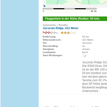
Fluggebiete in der Nähe (Radius: 50 km)
Südamerika » Brasilien
Jucurutu Ridge, 422 Meter
Entfernung:
50 km
Höhenuntersch.:
322 Meter
Ort:
Jucurutu
Streckenflug:
Ja
Startplatz:
schwer
Landeplatz:
leicht
Start Richtungen:
Jucurutu Ridge 3
Die 8'000 Einw. O
ist an der BR-226 un
50 km nördlich von
hier mit dem gleiche
Tacima zum XC-Flug
dem SP Höhe tank
Backwind wegflieg
Unterschied...