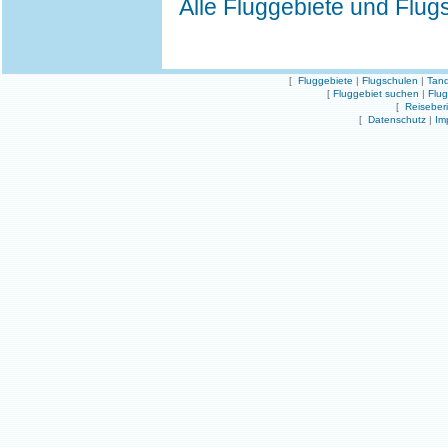
Alle Fluggebiete und Flug
[
Fluggebiete
|
Flugschulen
|
Tand
[
Fluggebiet suchen
|
Flu
[
Reiseber
[
Datenschutz
|
Im