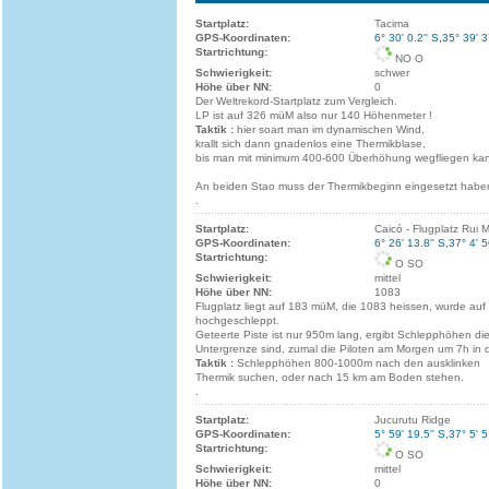
Startplatz:
Tacima
GPS-Koordinaten:
6° 30' 0.2'' S,35° 39' 3
Startrichtung:
NO O
Schwierigkeit:
schwer
Höhe über NN:
0
Der Weltrekord-Startplatz zum Vergleich.
LP ist auf 326 müM also nur 140 Höhenmeter !
Taktik :
hier soart man im dynamischen Wind,
krallt sich dann gnadenlos eine Thermikblase,
bis man mit minimum 400-600 Überhöhung wegfliegen ka
An beiden Stao muss der Thermikbeginn eingesetzt habe
.
Startplatz:
Caicó - Flugplatz Rui M
GPS-Koordinaten:
6° 26' 13.8'' S,37° 4' 5
Startrichtung:
O SO
Schwierigkeit:
mittel
Höhe über NN:
1083
Flugplatz liegt auf 183 müM, die 1083 heissen, wurde auf
hochgeschleppt.
Geteerte Piste ist nur 950m lang, ergibt Schlepphöhen die
Untergrenze sind, zumal die Piloten am Morgen um 7h in di
Taktik :
Schlepphöhen 800-1000m nach den ausklinken
Thermik suchen, oder nach 15 km am Boden stehen.
.
Startplatz:
Jucurutu Ridge
GPS-Koordinaten:
5° 59' 19.5'' S,37° 5' 5
Startrichtung:
O SO
Schwierigkeit:
mittel
Höhe über NN:
0