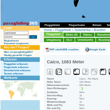
Fluggebiete
Flugschulen
Reisen
So
Login
Home
»
Fluggebiete
»
Südamerika
»
Brasilien
Fluggebiet
Bilder (0)
Videos
Reiseberi
Umgebung
OLC
Unterkünfte
Routenp
Registrieren
Passwort vergessen
Neu hier? Fragen?
PDF siteGUIDE erstellen
Google Earth
Was ist paragliding365?
Häufig gestellte Fragen
Erfassen
Caico, 1083 Meter
Fluggebiet erfassen
Flugschule erfassen
Reisebericht erfassen
Termin erfassen
Weltkarte
Talort:
Caico - Rui Mariz
Höhe Talort:
183 Meter
Höhenunterschied:
900 Meter
Start Richtungen:
Seilbahn:
Nein
Streckenflug:
Ja
Soaring:
Nein
Windenschlepp:
Ja
Walk and Fly:
Nein
Ski and Fly:
Nein