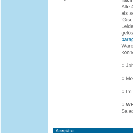
Taci
Alle 
als s
'Gisc
Leide
gelös
parag
Wäre 
könn
○ Jah
○ Me
○ Im
○
WR
Sala
.
Startplätze