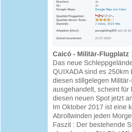
Drachen:
Ja
UL:
Ja
Google Maps:
Google Map von Caico
Qualität Fluggebiet:
Qualität dieser Seite:
Statistik:
2
Votes
, 3524
Hits
Adoption (User):
paragliding365
seit 19.10
Zuletzt bearbeitet:
22.07.2020
Caicó - Militär-Flugplatz
Das neue Schleppgelände
QUIXADA sind es 250km Lu
diesen stillgelegen Militä
ausgehandelt, scheint für 
diesen neuen Spot jetzt an
Im Oktober 2017 ist eine 
Abrollwinden jeden Morg
Faszit : Der bestehende S