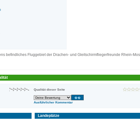
O
1
s befindliches Fluggebiet der Drachen- und Gleitschirmfliegerfreunde Rhein-Mos
lität
Qualität dieser Seite
Ausführlicher Kommentar
Landeplätze