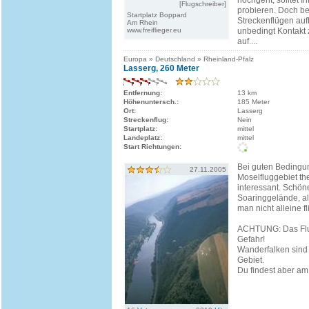
hochgeht, solltet Ih
[Flugschreiber]
probieren. Doch be
Startplatz Boppard
Streckenflügen auf
Am Rhein
www.freiflieger.eu
unbedingt Kontakt
auf....
Europa » Deutschland » Rheinland-Pfalz
Lasserg, 260 Meter
Entfernung:
13 km
Höhenuntersch.:
185 Meter
Ort:
Lasserg
Streckenflug:
Nein
Startplatz:
mittel
Landeplatz:
mittel
Start Richtungen:
Bei guten Bedingun
27.11.2005
Moselfluggebiet th
interessant. Schön
Soaringgelände, all
man nicht alleine f
ACHTUNG: Das Flug
Gefahr!
Wanderfalken sind
Gebiet.
Du findest aber am 