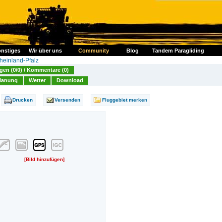
nstiges
Wir über uns
Community
Blog
Tandem Paragliding
heinland-Pfalz
en (0/0) / Kommentare (0)
lanung
Wetter
Download
Drucken
Versenden
Fluggebiet merken
[Bild hinzufügen]