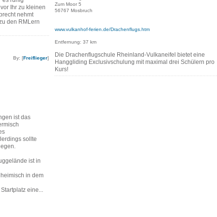
r es ruhig
Zum Moor 5
vor Ihr zu kleinen
56767 Mosbruch
brecht nehmt
 zu den RMLern
www.vulkanhof-ferien.de/Drachenflugs.htm
Entfernung: 37 km
Die Drachenflugschule Rheinland-Vulkaneifel bietet eine
By: [
Freiflieger
]
Hanggliding Exclusivschulung mit maximal drei Schülern pro
Kurs!
gen ist das
ermisch
es
erdings sollte
liegen.
gelände ist in
 heimisch in dem
Startplatz eine...