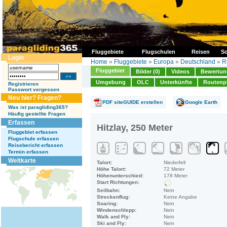
Fluggebiete
Flugschulen
Reisen
So
Login
Home
»
Fluggebiete
»
Europa
»
Deutschland
»
R
Fluggebiet
Bilder (0)
Videos
Bewertung
Umgebung
OLC
Unterkünfte
Routenp
Registrieren
Passwort vergessen
Neu hier? Fragen?
PDF siteGUIDE erstellen
Google Earth
Was ist paragliding365?
Häufig gestellte Fragen
Erfassen
Hitzlay, 250 Meter
Fluggebiet erfassen
Flugschule erfassen
Reisebericht erfassen
Termin erfassen
Weltkarte
Talort:
Niederfell
Höhe Talort:
72 Meter
Höhenunterschied:
178 Meter
Start Richtungen:
Seilbahn:
Nein
Streckenflug:
Keine Angabe
Soaring:
Nein
Windenschlepp:
Nein
Walk and Fly:
Nein
Ski and Fly:
Nein