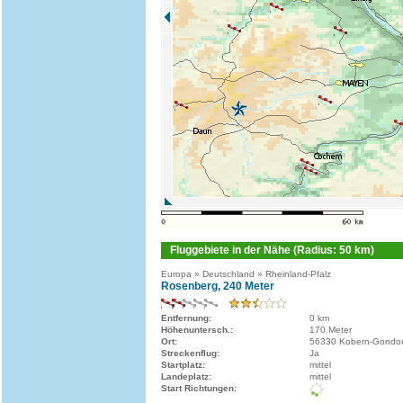
Fluggebiete in der Nähe (Radius: 50 km)
Europa » Deutschland » Rheinland-Pfalz
Rosenberg, 240 Meter
Entfernung:
0 km
Höhenuntersch.:
170 Meter
Ort:
56330 Kobern-Gondor
Streckenflug:
Ja
Startplatz:
mittel
Landeplatz:
mittel
Start Richtungen: