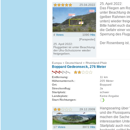
25. April 2022:
25.04.2022
Das Fliegen am Ro
unter Beachtung d
(gelber Rahmen im 
unten) wieder freig
Bitte haltet euch d
die Gefahr einer vo
Sperrung des Flugg
4
Votes
1090
Hits
[Parapeder]
Der Rosenberg ist..
25. April 2022:
Fluggebiet ist unter Beachtung
der Uhu-Schutzzone wieder
freigegeben.
Europa » Deutschland » Rheinland-Pfalz
Boppard Gedeonseck, 276 Meter
Entfernung:
11 km
Höhenuntersch.:
205 Meter
Ort:
Boppard
Streckenflug:
Ja
Startplatz:
schwer
Landeplatz:
Keine Angabe
Start Richtungen:
Hangsoaring über 
29.12.2009
und die Flussquer
machen die Sache
interessanten Unt
Startplatz auch no
17
Votes
3972
Hits