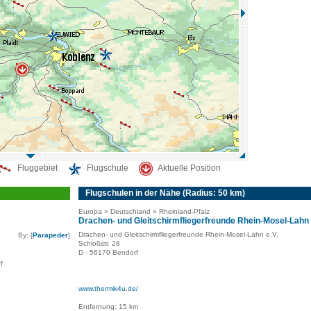
Fluggebiet
Flugschule
Aktuelle Position
Flugschulen in der Nähe (Radius: 50 km)
Europa » Deutschland » Rheinland-Pfalz
Drachen- und Gleitschirmfliegerfreunde Rhein-Mosel-Lahn
Drachen- und Gleitschirmfliegerfreunde Rhein-Mosel-Lahn e.V.
By: [
Parapeder
]
Schloßstr. 28
D - 56170 Bendorf
f
www.thermik4u.de/
Entfernung: 15 km