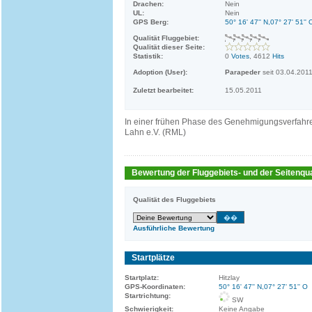
Drachen:
Nein
UL:
Nein
GPS Berg:
50° 16' 47'' N,07° 27' 51'' 
Qualität Fluggebiet:
Qualität dieser Seite:
Statistik:
0
Votes
, 4612
Hits
Adoption (User):
Parapeder
seit 03.04.201
Zuletzt bearbeitet:
15.05.2011
In einer frühen Phase des Genehmigungsverfahren
Lahn e.V. (RML)
Bewertung der Fluggebiets- und der Seitenqua
Qualität des Fluggebiets
Ausführliche Bewertung
Startplätze
Startplatz:
Hitzlay
GPS-Koordinaten:
50° 16' 47'' N,07° 27' 51'' O
Startrichtung:
SW
Schwierigkeit:
Keine Angabe