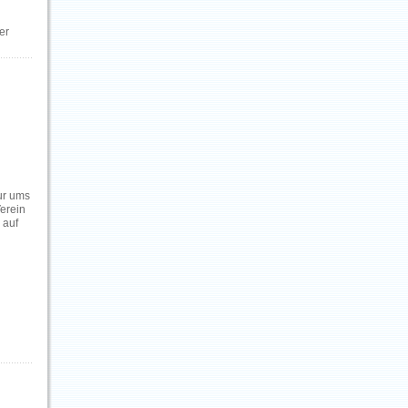
er
nur ums
erein
 auf