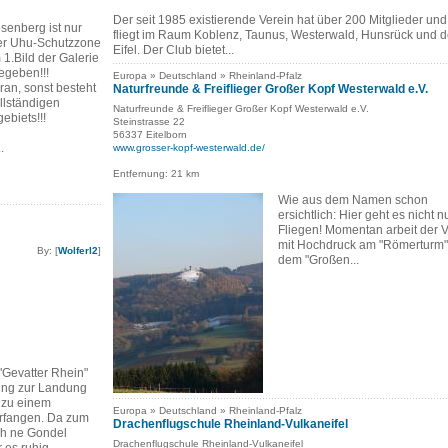
Der seit 1985 existierende Verein hat über 200 Mitglieder und
senberg ist nur
fliegt im Raum Koblenz, Taunus, Westerwald, Hunsrück und d
er Uhu-Schutzzone
Eifel. Der Club bietet...
1.Bild der Galerie
egeben!!!
Europa » Deutschland » Rheinland-Pfalz
aran, sonst besteht
Naturfreunde & Freiflieger Großer Kopf Westerwald e.V.
llständigen
Naturfreunde & Freiflieger Großer Kopf Westerwald e.V.
ebiets!!!
Steinstrasse 22
56337 Eitelborn
.
www.grosser-kopf-westerwald.de/
Entfernung: 21 km
Wie aus dem Namen schon
ersichtlich: Hier geht es nicht 
Fliegen! Momentan arbeit der V
mit Hochdruck am "Römerturm"
By: [
Wolferl2
]
dem "Großen...
"Gevatter Rhein"
ung zur Landung
 zu einem
Europa » Deutschland » Rheinland-Pfalz
erfangen. Da zum
Drachenflugschule Rheinland-Vulkaneifel
ch ne Gondel
Drachenflugschule Rheinland-Vulkaneifel