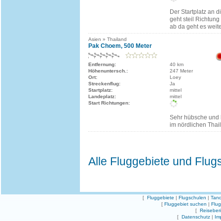
Der Startplatz an d
geht steil Richtun
ab da geht es weite
Asien » Thailand
Pak Choem, 500 Meter
Entfernung:
40 km
Höhenuntersch.:
247 Meter
Ort:
Loey
Streckenflug:
Ja
Startplatz:
mittel
Landeplatz:
mittel
Start Richtungen:
Sehr hübsche und b
im nördlichen Thai
Alle Fluggebiete und Flug
[
Fluggebiete
|
Flugschulen
|
Tand
[
Fluggebiet suchen
|
Flu
[
Reiseber
[
Datenschutz
|
Im