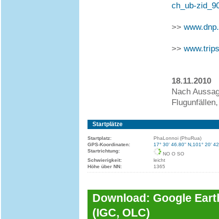
ch_ub-zid_9
>>
www.dnp.g
>>
www.trips
18.11.2010
Nach Aussage
Flugunfällen,
Startplätze
Startplatz:
PhaLonnoi (PhuRua)
GPS-Koordinaten:
17° 30' 46.80'' N,101° 20' 42
Startrichtung:
NO O SO
Schwierigkeit:
leicht
Höhe über NN:
1365
Download: Google Earth
(IGC, OLC)