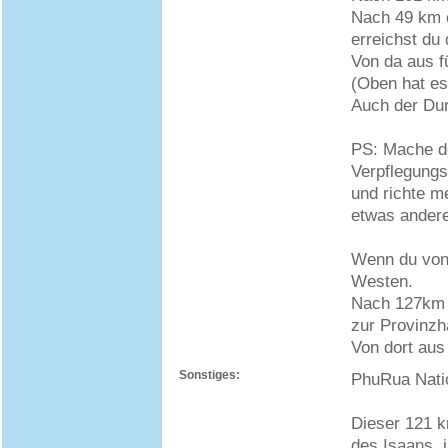
Nach 49 km e
erreichst du
Von da aus f
(Oben hat es
Auch der Dur
PS: Mache do
Verpflegungs
und richte m
etwas andere
Wenn du von 
Westen.
Nach 127km k
zur Provinzh
Von dort aus
Sonstiges:
PhuRua Nati
Dieser 121 k
des Isaans, 