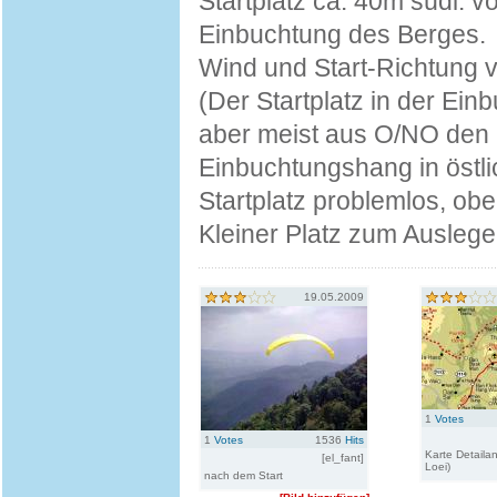
Startplatz ca. 40m südl. vo
Einbuchtung des Berges.
Wind und Start-Richtung 
(Der Startplatz in der E
aber meist aus O/NO den B
Einbuchtungshang in östli
Startplatz problemlos, obe
Kleiner Platz zum Auslege
19.05.2009
1
Votes
1
Votes
1536
Hits
Karte Detailan
[el_fant]
Loei)
nach dem Start