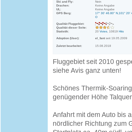
Ski and Fly:
Nein
Drachen:
Keine Angabe
UL:
Keine Angabe
GPS Berg:
17° 30' 46.80'' N,101° 20' 
O
Qualität Fluggebiet:
Qualität dieser Seite:
Statistik:
20
Votes
, 10819
Hits
Adoption (User):
el_fant
seit 19.05.2009
Zuletzt bearbeitet:
15.08.2018
Fluggebiet seit 2010 gespe
siehe Avis ganz unten!
Schönes Thermik-Soaring
genügender Höhe Talquer
Anfahrt mit dem Auto bis 
nördlicher Richtung zum G