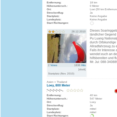
Entfernung:
18 km
Höhenuntersch.:
0 Meter
Ort:
Loei (50 km Entfernun
Streckenflug:
Ja
Startplatz:
Keine Angabe
Landeplatz:
Keine Angabe
Start Richtungen:
Dieses Soaringgebie
28.12.2010
ländlicher Gegend
Pu Luang Nationalp
durch Ortskundige
Allradfahrzeug zu 
Falls ihr Interesse
wendet euch an de
hilfsbereiten und f
Mr. Jui: 088-340889
2
Votes
1836
Hits
[sbalt]
Startplatz (Nov. 2010)
Asien » Thailand
Loey, 800 Meter
Entfernung:
40 km
Höhenuntersch.:
547 Meter
Ort:
Loey
Streckenflug:
Ja
Startplatz:
mittel
Landeplatz:
mittel
Start Richtungen: