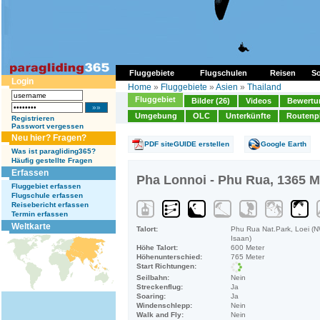
Fluggebiete
Flugschulen
Reisen
So
Login
Home
»
Fluggebiete
»
Asien
»
Thailand
Fluggebiet
Bilder (26)
Videos
Bewertun
Umgebung
OLC
Unterkünfte
Routenp
Registrieren
Passwort vergessen
Neu hier? Fragen?
PDF siteGUIDE erstellen
Google Earth
Was ist paragliding365?
Häufig gestellte Fragen
Erfassen
Pha Lonnoi - Phu Rua, 1365 M
Fluggebiet erfassen
Flugschule erfassen
Reisebericht erfassen
Termin erfassen
Weltkarte
Talort:
Phu Rua Nat.Park, Loei (N
Isaan)
Höhe Talort:
600 Meter
Höhenunterschied:
765 Meter
Start Richtungen:
Seilbahn:
Nein
Streckenflug:
Ja
Soaring:
Ja
Windenschlepp:
Nein
Walk and Fly:
Nein