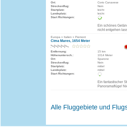
Ort:
Corio Canavese
Streckenflug:
Nein
Startplatz:
leicht
Landeplatz:
leicht
Start Richtungen:
Ein schönes Gelän
nicht entgehen lass
Europa » Italien » Piemont
Cima Mares, 1654 Meter
Entfernung:
15 km
Höhenuntersch.:
1014 Meter
Ort:
Sparone
Streckenflug:
Nein
Startplatz:
mittel
Landeplatz:
mittel
Start Richtungen:
Ein fantastischer St
Panoramaflüge! Ni
Alle Fluggebiete und Flug