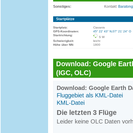
Sonstiges:
Kontakt:
Baratonga
Startplätze
Startplatz:
Ciavanis
GPS-Koordinaten:
45° 22' 43'' N,07° 21' 24'' O
Startrichtung:
S W
Schwierigkeit:
leicht
Höhe über NN:
1800
Download: Google Earth
(IGC, OLC)
Download: Google Earth Da
Fluggebiet als KML-Datei
KML-Datei
Die letzten 3 Flüge
Leider keine OLC Daten vor