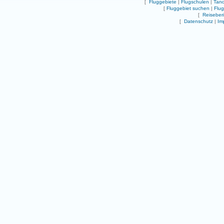
[
Fluggebiete
|
Flugschulen
|
Tand
[
Fluggebiet suchen
|
Flu
[
Reiseber
[
Datenschutz
|
Im