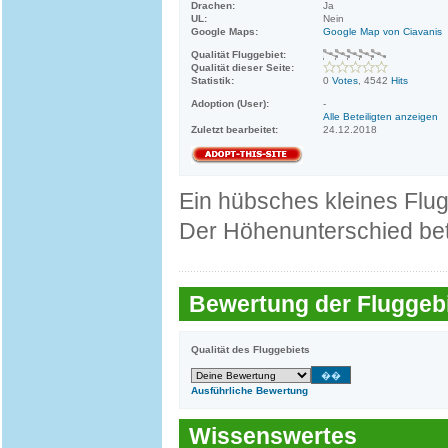
Drachen:
Ja
UL:
Nein
Google Maps:
Google Map von Ciavanis
Qualität Fluggebiet:
Qualität dieser Seite:
Statistik:
0
Votes
, 4542
Hits
Adoption (User):
-
Alle Beteiligten anzeigen
Zuletzt bearbeitet:
24.12.2018
Ein hübsches kleines Flug
Der Höhenunterschied bet
Bewertung der Fluggebi
Qualität des Fluggebiets
Ausführliche Bewertung
Wissenswertes