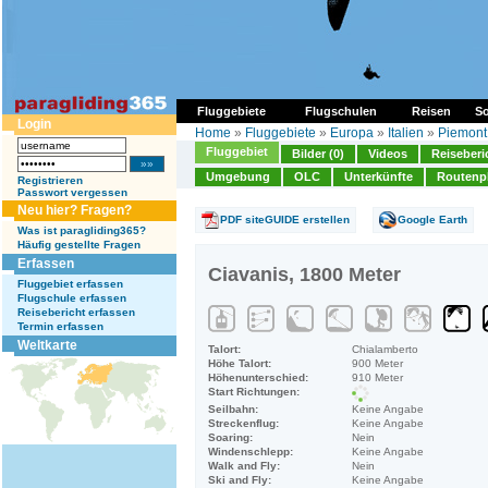
Fluggebiete
Flugschulen
Reisen
So
Login
Home
»
Fluggebiete
»
Europa
»
Italien
»
Piemont
Fluggebiet
Bilder (0)
Videos
Reiseberi
Umgebung
OLC
Unterkünfte
Routenp
Registrieren
Passwort vergessen
Neu hier? Fragen?
PDF siteGUIDE erstellen
Google Earth
Was ist paragliding365?
Häufig gestellte Fragen
Erfassen
Ciavanis, 1800 Meter
Fluggebiet erfassen
Flugschule erfassen
Reisebericht erfassen
Termin erfassen
Weltkarte
Talort:
Chialamberto
Höhe Talort:
900 Meter
Höhenunterschied:
910 Meter
Start Richtungen:
Seilbahn:
Keine Angabe
Streckenflug:
Keine Angabe
Soaring:
Nein
Windenschlepp:
Keine Angabe
Walk and Fly:
Nein
Ski and Fly:
Keine Angabe