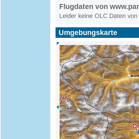
Flugdaten von www.par
Leider keine OLC Daten von
Umgebungskarte