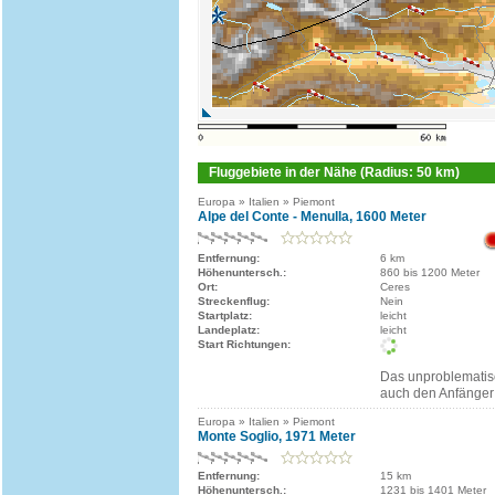
Fluggebiete in der Nähe (Radius: 50 km)
Europa » Italien » Piemont
Alpe del Conte - Menulla, 1600 Meter
Entfernung:
6 km
Höhenuntersch.:
860 bis 1200 Meter
Ort:
Ceres
Streckenflug:
Nein
Startplatz:
leicht
Landeplatz:
leicht
Start Richtungen:
Das unproblematisc
auch den Anfänger 
Europa » Italien » Piemont
Monte Soglio, 1971 Meter
Entfernung:
15 km
Höhenuntersch.:
1231 bis 1401 Meter