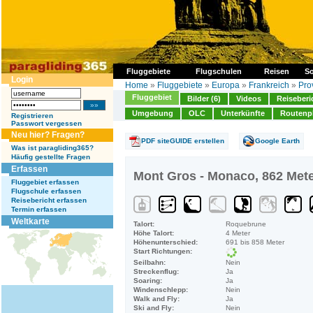
Fluggebiete
Flugschulen
Reisen
So
Login
Home
»
Fluggebiete
»
Europa
»
Frankreich
»
Pro
Fluggebiet
Bilder (6)
Videos
Reiseberi
Umgebung
OLC
Unterkünfte
Routenp
Registrieren
Passwort vergessen
Neu hier? Fragen?
PDF siteGUIDE erstellen
Google Earth
Was ist paragliding365?
Häufig gestellte Fragen
Erfassen
Mont Gros - Monaco, 862 Met
Fluggebiet erfassen
Flugschule erfassen
Reisebericht erfassen
Termin erfassen
Weltkarte
Talort:
Roquebrune
Höhe Talort:
4 Meter
Höhenunterschied:
691 bis 858 Meter
Start Richtungen:
Seilbahn:
Nein
Streckenflug:
Ja
Soaring:
Ja
Windenschlepp:
Nein
Walk and Fly:
Ja
Ski and Fly:
Nein