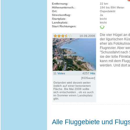
Entfernung:
22 km
Höhenuntersch.:
194 bis 894 Meter
Ort:
Ospedaletti
Streckenflug:
Ja
Startplatz:
leicht
Landeplatz:
leicht
Start Richtungen:
Die vier Hügel an d
16.09.2006
der ligurischen Kü
eher als Fotokuliss
Flugrevier. Aber wei
"Schussfahrt nach
sie der tolle Filmkl
kann mit dem Flugg
werden. Und dort am
11
Votes
4257
Hits
[KDSauer]
Gelandet wird derzeit weiter
östlich auf einer betonierten
Fläche. Bis Mai 2008 sollte
sich entscheiden , ob es auch
im Sommer einen Landeplatz
gibt.
Alle Fluggebiete und Flug