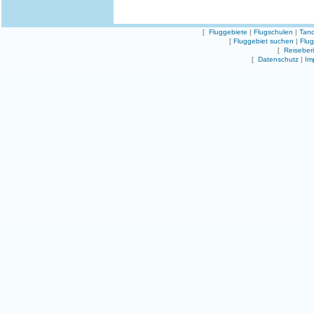
[
Fluggebiete
|
Flugschulen
|
Tand
[
Fluggebiet suchen
|
Flu
[
Reiseber
[
Datenschutz
|
Im