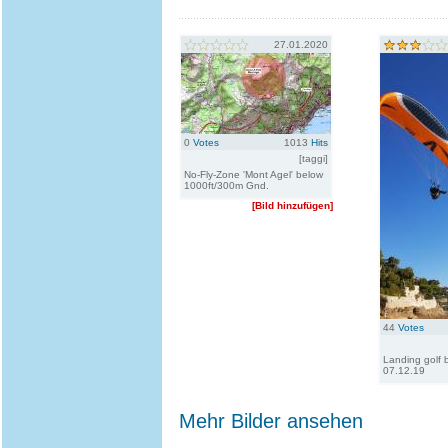
27.01.2020
0
Votes
1013
Hits
[taggi]
No-Fly-Zone 'Mont Agel' below
1000ft/300m Gnd.
[Bild hinzufügen]
44
Votes
Landing golf 
07.12.19
Mehr Bilder ansehen