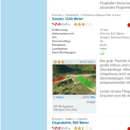
Flughafen Nizza bes
absolutes Flugverbo
Europa » Frankreich » Provence-Alpes-Côte d Azur
Sospel, 1160 Meter
Entfernung:
16 km
Höhenuntersch.:
410 bis 910 Meter
Ort:
Sospel, Breil-sur-Roya
Streckenflug:
Ja
Startplatz:
leicht
Landeplatz:
mittel
Start Richtungen:
Die gute Thermik h
26.07.2017
große Höhen und d
Streckenflüge. Aller
Umgebung reich a
Stromleitungen,Tä
entsprechenden W
Leider ist das Flie
Drachen vom Mt. Ag
2
Votes
1191
Hits
[taggi]
SP Mt.Agaisen
©Sospel Vol Libre
Europa » Italien » Ligurien
Ospedaletti, 900 Meter