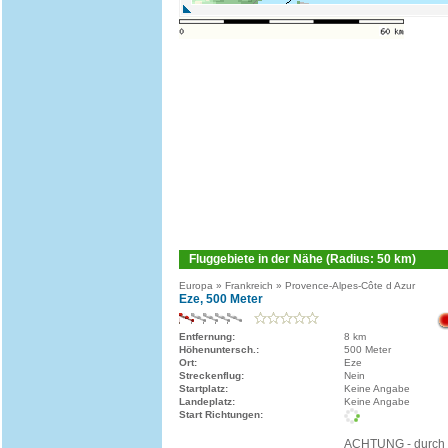
Fluggebiete in der Nähe (Radius: 50 km)
Europa » Frankreich » Provence-Alpes-Côte d Azur
Eze, 500 Meter
Entfernung:
8 km
Höhenuntersch.:
500 Meter
Ort:
Eze
Streckenflug:
Nein
Startplatz:
Keine Angabe
Landeplatz:
Keine Angabe
Start Richtungen:
ACHTUNG - durch 