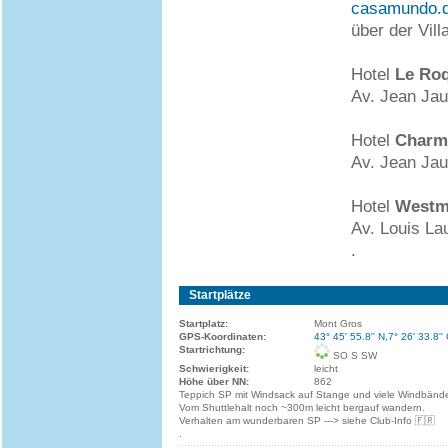
casamundo.
über der Vil
Hotel
Le Ro
Av. Jean Jau
Hotel
Charm
Av. Jean Jau
Hotel
Westm
Av. Louis La
.
Startplätze
Startplatz:
Mont Gros
GPS-Koordinaten:
43° 45' 55.8'' N,7° 26' 33.8''
Startrichtung:
SO S SW
Schwierigkeit:
leicht
Höhe über NN:
862
Teppich SP mit Windsack auf Stange und viele Windbände
Vom Shuttlehalt noch ~300m leicht bergauf wandern.
Verhalten am wunderbaren SP ---> siehe Club-Info 🇫🇷
.