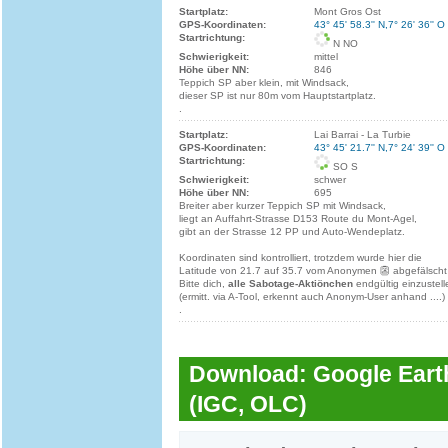
Startplatz:
Mont Gros Ost
GPS-Koordinaten:
43° 45' 58.3'' N,7° 26' 36'' O
Startrichtung:
N NO
Schwierigkeit:
mittel
Höhe über NN:
846
Teppich SP aber klein, mit Windsack,
dieser SP ist nur 80m vom Hauptstartplatz.
.
Startplatz:
Lai Barrai - La Turbie
GPS-Koordinaten:
43° 45' 21.7'' N,7° 24' 39'' O
Startrichtung:
SO S
Schwierigkeit:
schwer
Höhe über NN:
695
Breiter aber kurzer Teppich SP mit Windsack,
liegt an Auffahrt-Strasse D153 Route du Mont-Agel,
gibt an der Strasse 12 PP und Auto-Wendeplatz.
Koordinaten sind kontrolliert, trotzdem wurde hier die
Latitude von 21.7 auf 35.7 vom Anonymen 👺 abgefälscht
Bitte dich,
alle Sabotage-Aktiönchen
endgültig einzustell
(ermitt. via A-Tool, erkennt auch Anonym-User anhand ....)
.
Download: Google Earth
(IGC, OLC)