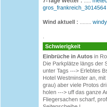
7-Tage Wetter :
.....
meteo
gros_frankreich_3014564
Wind aktuell :
........
windy
.
Schwierigkeit
Einbrüche in Autos
in Ro
Die Parkplätze längs der 
unter Tags ---> Erlebtes 
Hotel Westminster an, mi
grau) aber viele Protos dri
holen ---> uff das ganze A
Fliegersachen scharf, pro
Seitenscheibe !