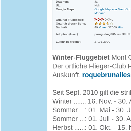
Drachen:
Ja
UL:
Nein
Google Maps:
Google Map von Mont Gros
Monaco
Qualität Fluggebiet:
Qualität dieser Seite:
Statistik:
49
Votes
, 37569
Hits
Adoption (User):
paragliding365
seit 30.03
Zuletzt bearbeitet:
27.01.2020
Winter-Fluggebiet
Mont 
Der örtliche Flieger-Clu
Auskunft.
roquebrunailes
Seit Sept. 2010 gilt die st
Winter ......: 16. Nov. - 30.
Sommer ...: 01. Mai - 30. J
Sommer ...: 01. Juli - 30. A
Herbst ......: 01. Okt. - 15. 