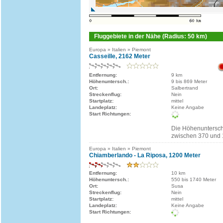
Fluggebiete in der Nähe (Radius: 50 km)
Europa » Italien » Piemont
Casseille, 2162 Meter
Entfernung:
9 km
Höhenuntersch.:
9 bis 869 Meter
Ort:
Salbertrand
Streckenflug:
Nein
Startplatz:
mittel
Landeplatz:
Keine Angabe
Start Richtungen:
Die Höhenuntersch
zwischen 370 und 
Europa » Italien » Piemont
Chiamberlando - La Riposa, 1200 Meter
Entfernung:
10 km
Höhenuntersch.:
550 bis 1740 Meter
Ort:
Susa
Streckenflug:
Nein
Startplatz:
mittel
Landeplatz:
Keine Angabe
Start Richtungen: