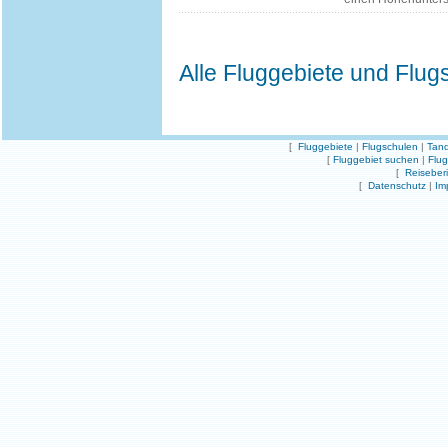
Alle Fluggebiete und Flug
[
Fluggebiete
|
Flugschulen
|
Tand
[
Fluggebiet suchen
|
Flu
[
Reiseber
[
Datenschutz
|
Im