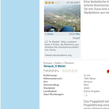
Eine fantastische 
07.06.2007
schöne thermische
Tal von Susa sind 
Startplätzen aus m
1
Votes
2324
Hits
[taggi]
LZ "le Braide" (blau markiert;
beim rt Knie); als Referenz gut
sichtbar die Autobahnausfahrt
von Susa.
©www.velumvolitans.org
Europa » Italien » Piemont
Venaus, 0 Meter
Entfernung:
11 km
Höhenuntersch.:
-596 Meter
Ort:
Venaus
Streckenflug:
Nein
Startplatz:
mittel
Landeplatz:
Keine Angabe
Start Richtungen:
Das Fluggebiet set
Flugerfahrung vora
einen Höhenunters