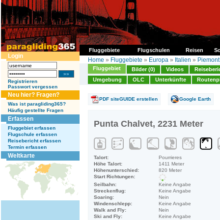
Fluggebiete
Flugschulen
Reisen
So
Login
Home
»
Fluggebiete
»
Europa
»
Italien
»
Piemont
Fluggebiet
Bilder (0)
Videos
Reiseberi
Umgebung
OLC
Unterkünfte
Routenp
Registrieren
Passwort vergessen
Neu hier? Fragen?
PDF siteGUIDE erstellen
Google Earth
Was ist paragliding365?
Häufig gestellte Fragen
Erfassen
Punta Chalvet, 2231 Meter
Fluggebiet erfassen
Flugschule erfassen
Reisebericht erfassen
Termin erfassen
Weltkarte
Talort:
Pourrieres
Höhe Talort:
1411 Meter
Höhenunterschied:
820 Meter
Start Richtungen:
Seilbahn:
Keine Angabe
Streckenflug:
Keine Angabe
Soaring:
Nein
Windenschlepp:
Keine Angabe
Walk and Fly:
Nein
Ski and Fly:
Keine Angabe