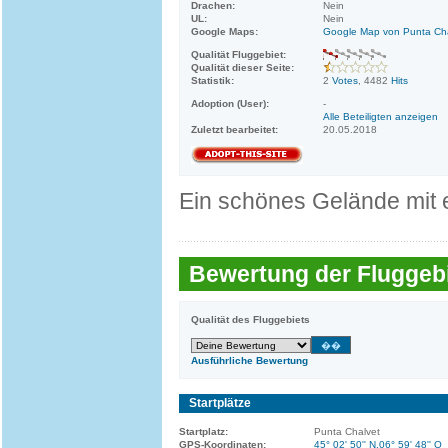
Drachen:
Nein
UL:
Nein
Google Maps:
Google Map von Punta Ch
Qualität Fluggebiet:
Qualität dieser Seite:
Statistik:
2
Votes
, 4482
Hits
Adoption (User):
-
Alle Beteiligten anzeigen
Zuletzt bearbeitet:
20.05.2018
Ein schönes Gelände mit
Bewertung der Fluggebi
Qualität des Fluggebiets
Ausführliche Bewertung
Startplätze
Startplatz:
Punta Chalvet
GPS-Koordinaten:
45° 02' 50'' N,06° 59' 48'' O