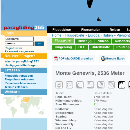
Fluggebiete
Flugschulen
Reisen
So
Login
Home
»
Fluggebiete
»
Europa
»
Italien
»
Piemont
Fluggebiet
Bilder (0)
Videos
Reiseberi
Umgebung
OLC
Unterkünfte
Routenp
Registrieren
Passwort vergessen
Neu hier? Fragen?
PDF siteGUIDE erstellen
Google Earth
Was ist paragliding365?
Häufig gestellte Fragen
Erfassen
Monte Genevris, 2536 Meter
Fluggebiet erfassen
Flugschule erfassen
Reisebericht erfassen
Termin erfassen
Weltkarte
Talort:
Sauze d'Oulx
Höhe Talort:
1766 Meter
Höhenunterschied:
770 Meter
Start Richtungen:
Seilbahn:
Keine Angabe
Streckenflug:
Keine Angabe
Soaring:
Keine Angabe
Windenschlepp:
Keine Angabe
Walk and Fly:
Keine Angabe
Ski and Fly:
Keine Angabe