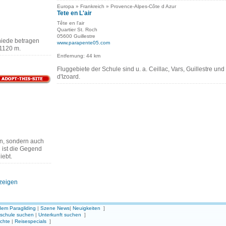
Europa » Frankreich » Provence-Alpes-Côte d Azur
Tete en L'air
Tête en l'air
Quartier St. Roch
05600 Guillestre
iede betragen
www.parapente05.com
1120 m.
Entfernung: 44 km
Fluggebiete der Schule sind u. a. Ceillac, Vars, Guillestre und
d'Izoard.
en, sondern auch
 ist die Gegend
iebt.
nzeigen
em Paragliding
|
Szene News
|
Neuigkeiten
]
gschule suchen
|
Unterkunft suchen
]
ichte
|
Reisespecials
]