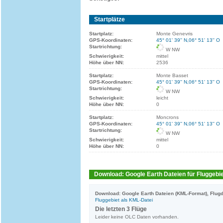
Startplätze
Startplatz:
Monte Genevris
GPS-Koordinaten:
45° 01' 39'' N,06° 51' 13'' O
Startrichtung:
W NW
Schwierigkeit:
mittel
Höhe über NN:
2536
Startplatz:
Monte Basset
GPS-Koordinaten:
45° 01' 39'' N,06° 51' 13'' O
Startrichtung:
W NW
Schwierigkeit:
leicht
Höhe über NN:
0
Startplatz:
Moncrons
GPS-Koordinaten:
45° 01' 39'' N,06° 51' 13'' O
Startrichtung:
W NW
Schwierigkeit:
mittel
Höhe über NN:
0
Download: Google Earth Dateien für Fluggebie
Download: Google Earth Dateien (KML-Format), Flugd
Fluggebiet als KML-Datei
Die letzten 3 Flüge
Leider keine OLC Daten vorhanden.