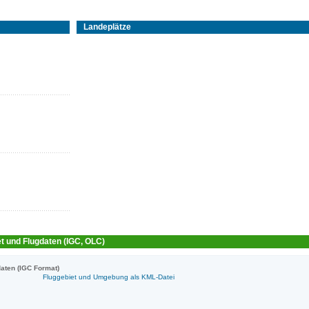
Landeplätze
t und Flugdaten (IGC, OLC)
aten (IGC Format)
Fluggebiet und Umgebung als KML-Datei