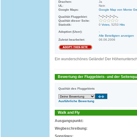
Drachen:
Ja
UL:
Nein
Google Maps:
Google Map von Monte Ge
Qualität Fluggebiet:
Qualität dieser Seite:
Statistik:
0
Votes
, 5253
Hits
Adoption (User):
-
Alle Beteiligten anzeigen
Zuletzt bearbeitet:
06.06.2006
Ein wunderschönes Gelände! Der Höhenunterschie
Bewertung der Fluggebiets- und der Seitenqua
Qualität des Fluggebiets
Ausführliche Bewertung
Walk and Fly
Ausgangspunkt:
Wegbeschreibung:
Sonstiges: