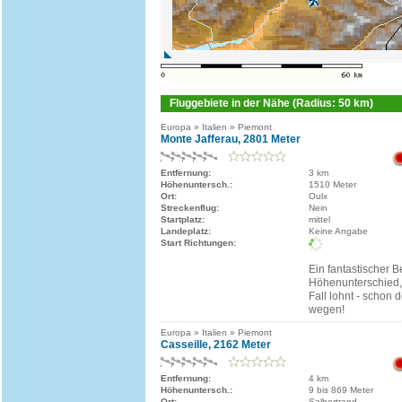
Fluggebiete in der Nähe (Radius: 50 km)
Europa » Italien » Piemont
Monte Jafferau, 2801 Meter
Entfernung:
3 km
Höhenuntersch.:
1510 Meter
Ort:
Oulx
Streckenflug:
Nein
Startplatz:
mittel
Landeplatz:
Keine Angabe
Start Richtungen:
Ein fantastischer 
Höhenunterschied, 
Fall lohnt - schon
wegen!
Europa » Italien » Piemont
Casseille, 2162 Meter
Entfernung:
4 km
Höhenuntersch.:
9 bis 869 Meter
Ort:
Salbertrand