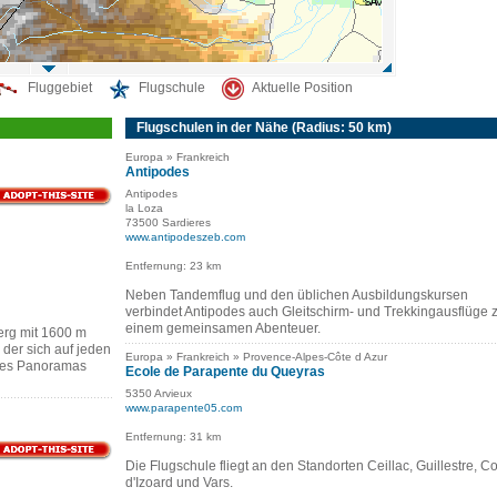
Fluggebiet
Flugschule
Aktuelle Position
Flugschulen in der Nähe (Radius: 50 km)
Europa » Frankreich
Antipodes
Antipodes
la Loza
73500 Sardieres
www.antipodeszeb.com
Entfernung: 23 km
Neben Tandemflug und den üblichen Ausbildungskursen
verbindet Antipodes auch Gleitschirm- und Trekkingausflüge 
einem gemeinsamen Abenteuer.
Berg mit 1600 m
der sich auf jeden
Europa » Frankreich » Provence-Alpes-Côte d Azur
 des Panoramas
Ecole de Parapente du Queyras
5350 Arvieux
www.parapente05.com
Entfernung: 31 km
Die Flugschule fliegt an den Standorten Ceillac, Guillestre, Co
d'Izoard und Vars.