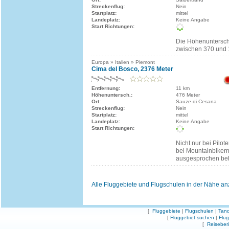
Streckenflug:
Nein
Startplatz:
mittel
Landeplatz:
Keine Angabe
Start Richtungen:
Die Höhenuntersch
zwischen 370 und 
Europa » Italien » Piemont
Cima del Bosco, 2376 Meter
Entfernung:
11 km
Höhenuntersch.:
476 Meter
Ort:
Sauze di Cesana
Streckenflug:
Nein
Startplatz:
mittel
Landeplatz:
Keine Angabe
Start Richtungen:
Nicht nur bei Pilot
bei Mountainbikern
ausgesprochen bel
Alle Fluggebiete und Flugschulen in der Nähe a
[
Fluggebiete
|
Flugschulen
|
Tand
[
Fluggebiet suchen
|
Flu
[
Reiseber