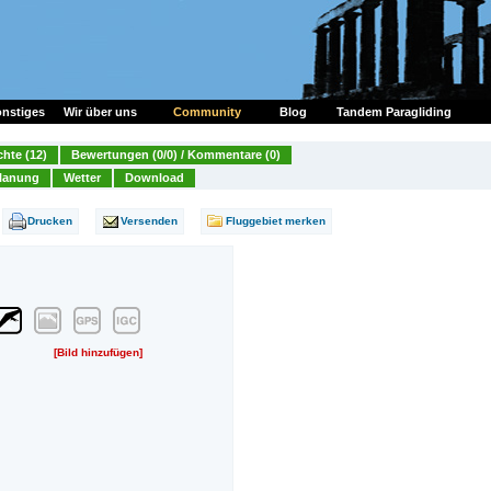
nstiges
Wir über uns
Community
Blog
Tandem Paragliding
chte (12)
Bewertungen (0/0) / Kommentare (0)
lanung
Wetter
Download
Drucken
Versenden
Fluggebiet merken
[Bild hinzufügen]