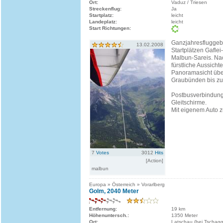
Ort:
Vaduz / Triesen
Streckenflug:
Ja
Startplatz:
leicht
Landeplatz:
leicht
Start Richtungen:
Ganzjahresfluggebi
13.02.2008
Startplätzen Gaflei
Malbun-Sareis. Na
fürstliche Aussich
Panoramasicht übe
Graubünden bis z
Postbusverbindung 
Gleitschirme.
Mit eigenem Auto zu
7
Votes
3012
Hits
[Action]
malbun
Europa » Österreich » Vorarlberg
Golm, 2040 Meter
Entfernung:
19 km
Höhenuntersch.:
1350 Meter
Ort:
Latschau (bei Tschag