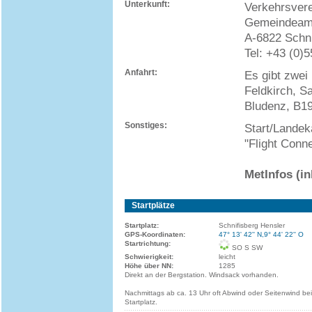
Unterkunft:
Verkehrsvere
Gemeindeam
A-6822 Schni
Tel: +43 (0)
Anfahrt:
Es gibt zwei
Feldkirch, S
Bludenz, B19
Sonstiges:
Start/Landek
"Flight Conn
MetInfos (i
Startplätze
Startplatz:
Schnifisberg Hensler
GPS-Koordinaten:
47° 13' 42'' N,9° 44' 22'' O
Startrichtung:
SO S SW
Schwierigkeit:
leicht
Höhe über NN:
1285
Direkt an der Bergstation. Windsack vorhanden.
Nachmittags ab ca. 13 Uhr oft Abwind oder Seitenwind be
Startplatz.