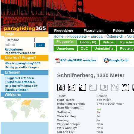
Fluggebiete
Flugschulen
Reisen
So
Login
Home
»
Fluggebiete
»
Europa
»
Österreich
»
Vora
Fluggebiet
Bilder (18)
Videos
Reiseber
Umgebung
OLC
Unterkünfte
Routenp
Registrieren
Passwort vergessen
Neu hier? Fragen?
PDF siteGUIDE erstellen
Google Earth
Was ist paragliding365?
Häufig gestellte Fragen
Erfassen
Schnifnerberg, 1330 Meter
Fluggebiet erfassen
Flugschule erfassen
Reisebericht erfassen
Termin erfassen
Weltkarte
Talort:
Schnifis
Höhe Talort:
659 Meter
Höhenunterschied:
570 bis 1005 Meter
Start Richtungen:
Seilbahn:
Ja
Streckenflug:
Ja
Soaring:
Ja
Windenschlepp:
Nein
Walk and Fly:
Nein
Ski and Fly:
Nein