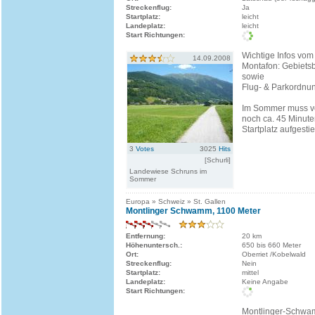
Streckenflug:
Ja
Startplatz:
leicht
Landeplatz:
leicht
Start Richtungen:
Wichtige Infos vom
14.09.2008
Montafon: Gebiets
sowie
Flug- & Parkordnu
Im Sommer muss vo
noch ca. 45 Minute
Startplatz aufgest
3
Votes
3025
Hits
[Schurli]
Landewiese Schruns im
Sommer
Europa » Schweiz » St. Gallen
Montlinger Schwamm, 1100 Meter
Entfernung:
20 km
Höhenuntersch.:
650 bis 660 Meter
Ort:
Oberriet /Kobelwald
Streckenflug:
Nein
Startplatz:
mittel
Landeplatz:
Keine Angabe
Start Richtungen:
Montlinger-Schwam