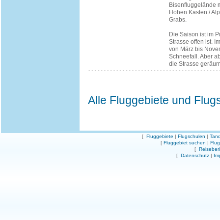
Bisenfluggelände 
Hohen Kasten / Alp 
Grabs.
Die Saison ist im P
Strasse offen ist. I
von März bis Nove
Schneefall. Aber ab
die Strasse geräum
Alle Fluggebiete und Flug
[
Fluggebiete
|
Flugschulen
|
Tand
[
Fluggebiet suchen
|
Flu
[
Reiseber
[
Datenschutz
|
Im