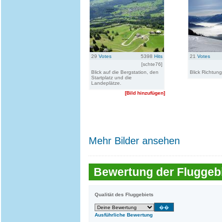
29
Votes
5398
Hits
21
Votes
[schte76]
Blick auf die Bergstation, den
Blick Richtun
Startplatz und die
Landeplätze.
[Bild hinzufügen]
Mehr Bilder ansehen
Bewertung der Fluggebi
Qualität des Fluggebiets
Ausführliche Bewertung