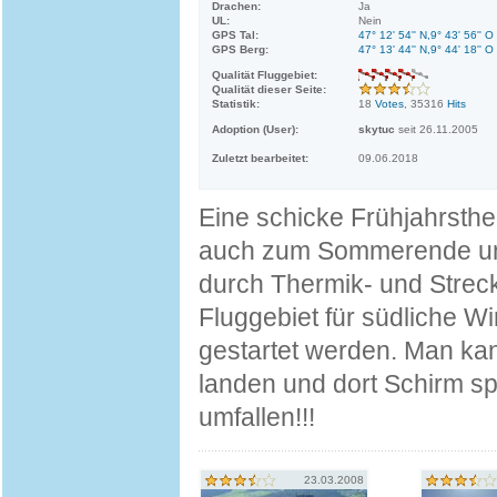
Drachen:
Ja
UL:
Nein
GPS Tal:
47° 12' 54'' N,9° 43' 56'' O
GPS Berg:
47° 13' 44'' N,9° 44' 18'' O
Qualität Fluggebiet:
Qualität dieser Seite:
Statistik:
18
Votes
, 35316
Hits
Adoption (User):
skytuc
seit 26.11.2005
Zuletzt bearbeitet:
09.06.2018
Eine schicke Frühjahrsther
auch zum Sommerende und
durch Thermik- und Streck
Fluggebiet für südliche W
gestartet werden. Man ka
landen und dort Schirm sp
umfallen!!!
23.03.2008