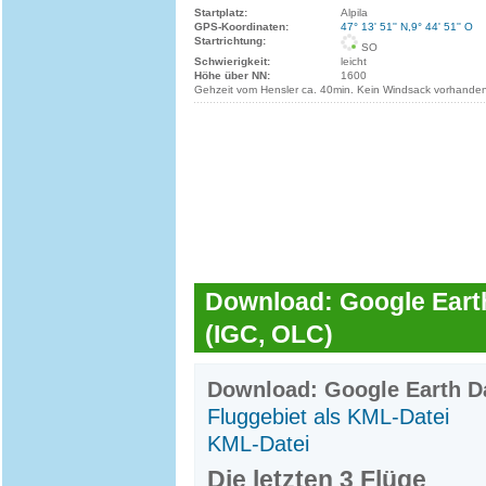
Startplatz:
Alpila
GPS-Koordinaten:
47° 13' 51'' N,9° 44' 51'' O
Startrichtung:
SO
Schwierigkeit:
leicht
Höhe über NN:
1600
Gehzeit vom Hensler ca. 40min. Kein Windsack vorhande
Download: Google Earth
(IGC, OLC)
Download: Google Earth Da
Fluggebiet als KML-Datei
KML-Datei
Die letzten 3 Flüge