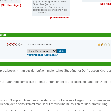
vom 26.10.2013
gegenüberliegenden Talseite.
[Bild hin
Startplatz (rot) und
[Bild hinzufügen]
dynamisches Aufwindband
(blau) das meistens schon ab
11:00 steht
[Bild hinzufügen]
lität
Qualität dieser Seite
Ausführlicher Kommentar
latz besucht man aus der Luft ein malerisches Südbündner Dorf, dessen Kirche a
t, dann Kirchturmspitze dreimal umrunden (hilft) und Richtung Landeplatz bei rot
.
rechts vom Startplatz. Man muss meistens bis zur Felskante fliegen um aufsoren zu kö
 suchen, denn sonst kommt man sehr tief raus und muss sich mit der Stromleitung