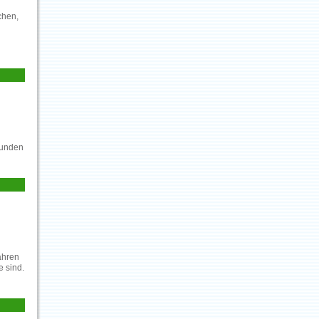
chen,
kunden
ahren
e sind.