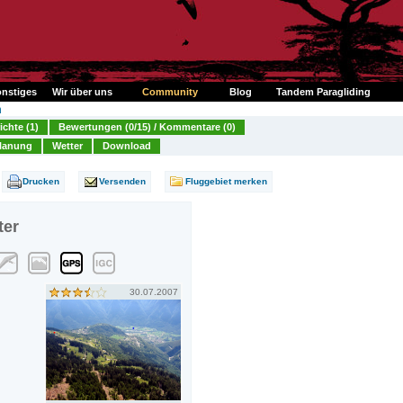
nstiges
Wir über uns
Community
Blog
Tandem Paragliding
n
ichte (1)
Bewertungen (0/15) / Kommentare (0)
lanung
Wetter
Download
Drucken
Versenden
Fluggebiet merken
ter
30.07.2007