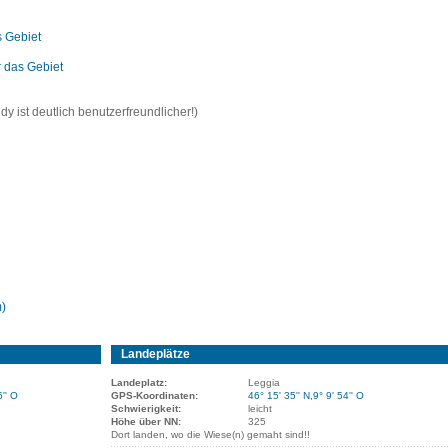
s Gebiet
ür das Gebiet
 ist deutlich benutzerfreundlicher!)
m)
Landeplätze
Landeplatz:
Leggia
6'' O
GPS-Koordinaten:
46° 15' 35'' N,9° 9' 54'' O
Schwierigkeit:
leicht
Höhe über NN:
325
Dort landen, wo die Wiese(n) gemaht sind!!