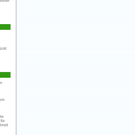
wieder
ückt
im
dem
die
 für
hnell