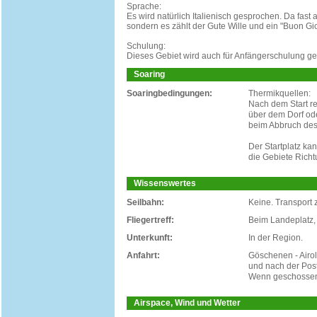
Sprache:
Es wird natürlich Italienisch gesprochen. Da fas
sondern es zählt der Gute Wille und ein "Buon Gi
Schulung:
Dieses Gebiet wird auch für Anfängerschulung gen
Soaring
Soaringbedingungen:
Thermikquellen:
Nach dem Start r
über dem Dorf od
beim Abbruch des
Der Startplatz ka
die Gebiete Rich
Wissenswertes
Seilbahn:
Keine. Transport 
Fliegertreff:
Beim Landeplatz, 
Unterkunft:
In der Region.
Anfahrt:
Göschenen - Airol
und nach der Post
Wenn geschossen 
Airspace, Wind und Wetter