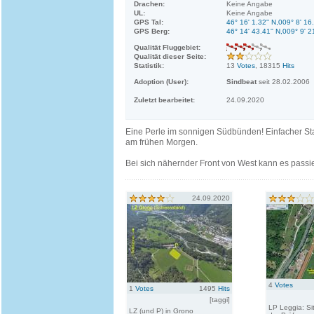
Drachen:
Keine Angabe
UL:
Keine Angabe
GPS Tal:
46° 16' 1.32'' N,009° 8' 16
GPS Berg:
46° 14' 43.41'' N,009° 9' 2
Qualität Fluggebiet:
Qualität dieser Seite:
Statistik:
13
Votes
, 18315
Hits
Adoption (User):
Sindbeat
seit 28.02.2006
Zuletzt bearbeitet:
24.09.2020
Eine Perle im sonnigen Südbünden! Einfacher Sta
am frühen Morgen.
Bei sich nähernder Front von West kann es passie
24.09.2020
4
Votes
1
Votes
1495
Hits
[taggi]
LP Leggia: Sit
LZ (und P) in Grono