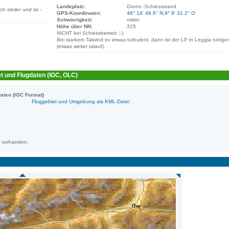
Landeplatz:
Grono -Schiessstand
h steiler und ist -
GPS-Koordinaten:
46° 14' 46.6'' N,9° 9' 31.2'' O
Schwierigkeit:
mittel
Höhe über NN:
315
NICHT bei Schiessbetrieb ;-)
Bei starkem Talwind ev etwas turbulent, dann ist der LP in Leggia ruhiger
(etwas weiter talauf).
t und Flugdaten (IGC, OLC)
aten (IGC Format)
Fluggebiet und Umgebung als KML-Datei
m vorhanden.