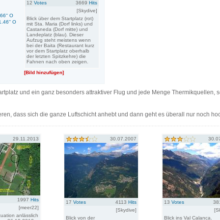
12
Votes
3669
Hits
[Skydive]
.66'' O
Blick über dem Startplatz (rot)
1.46'' O
mit Sta. Maria (Dorf links) und
Castaneda (Dorf mitte) und
Landeplatz (blau). Dieser
Aufzug steht meistens wenn
bei der Baita (Restaurant kurz
vor dem Startplatz oberhalb
der letzten Spitzkehre) die
Fahnen nach oben zeigen.
[Bild hinzufügen]
rtplatz und ein ganz besonders attraktiver Flug und jede Menge Thermikquellen, 
ren, dass sich die ganze Luftschicht anhebt und dann geht es überall nur noch ho
29.11.2013
30.07.2007
30.0
1997
Hits
17
Votes
4113
Hits
13
Votes
38
[meer22]
[Skydive]
[S
uation anlässlich
Blick von der
Blick ins Val Calanca.