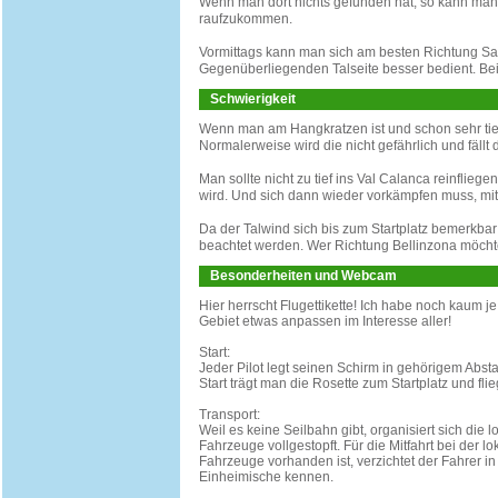
Wenn man dort nichts gefunden hat, so kann man 
raufzukommen.
Vormittags kann man sich am besten Richtung Sa
Gegenüberliegenden Talseite besser bedient. Be
Schwierigkeit
Wenn man am Hangkratzen ist und schon sehr tie
Normalerweise wird die nicht gefährlich und fällt
Man sollte nicht zu tief ins Val Calanca reinflie
wird. Und sich dann wieder vorkämpfen muss, mit
Da der Talwind sich bis zum Startplatz bemerkb
beachtet werden. Wer Richtung Bellinzona möch
Besonderheiten und Webcam
Hier herrscht Flugettikette! Ich habe noch kaum je
Gebiet etwas anpassen im Interesse aller!
Start:
Jeder Pilot legt seinen Schirm in gehörigem Absta
Start trägt man die Rosette zum Startplatz und fl
Transport:
Weil es keine Seilbahn gibt, organisiert sich di
Fahrzeuge vollgestopft. Für die Mitfahrt bei der lo
Fahrzeuge vorhanden ist, verzichtet der Fahrer in
Einheimische kennen.