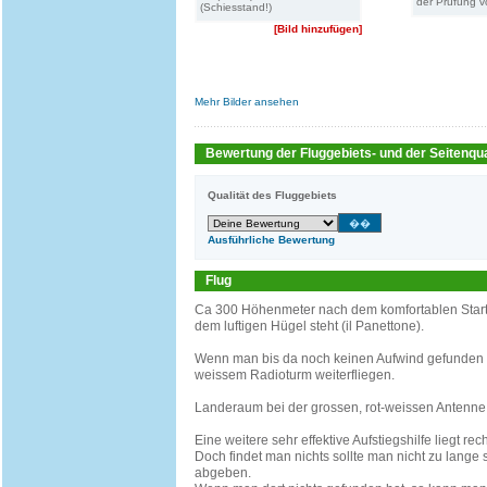
der Prüfung 
(Schiesstand!)
[Bild hinzufügen]
Mehr Bilder ansehen
Bewertung der Fluggebiets- und der Seitenqua
Qualität des Fluggebiets
Ausführliche Bewertung
Flug
Ca 300 Höhenmeter nach dem komfortablen Startp
dem luftigen Hügel steht (il Panettone).
Wenn man bis da noch keinen Aufwind gefunden ha
weissem Radioturm weiterfliegen.
Landeraum bei der grossen, rot-weissen Antenne
Eine weitere sehr effektive Aufstiegshilfe liegt 
Doch findet man nichts sollte man nicht zu lange
abgeben.