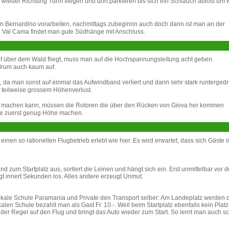
wieder Richtung Turm fliegen und dort parkieren bis sich ein Schlauch ablöst um 
n Bernardino vorarbeiten, nachmittags zubeginnn auch doch dann ist man an der
i Val Cama findet man gute Südhänge mit Anschluss.
f über dem Wald fliegt, muss man auf die Hochspannungsleitung acht geben.
 drum auch kaum auf.
gen, da man sonst auf einmal das Aufwindband verliert und dann sehr stark runtergedr
 teilweise grossem Höhenverlust.
ar machen kann, müssen die Rotoren die über den Rücken von Giova her kommen
te zuerst genug Höhe machen.
 einen so rationellen Flugbetrieb erlebt wie hier. Es wird erwartet, dass sich Gäste 
nd zum Startplatz aus, sortiert die Leinen und hängt sich ein. Erst unmittelbar vor 
iegt innert Sekunden los. Alles andere erzeugt Unmut.
e lokale Schule Paramania und Private den Transport selber: Am Landeplatz werden 
kalen Schule bezahlt man als Gast Fr. 10.-. Weil beim Startplatz ebenfalls kein Platz
 der Regel auf den Flug und bringt das Auto wieder zum Start. So lernt man auch sc