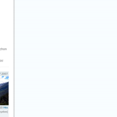
schon
ch!
7.2007
10
Hits
kydive]