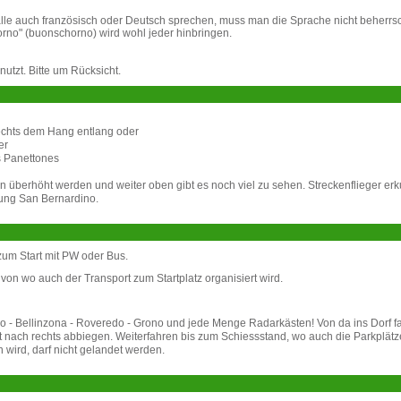
t alle auch französisch oder Deutsch sprechen, muss man die Sprache nicht beherrs
orno" (buonschorno) wird wohl jeder hinbringen.
utzt. Bitte um Rücksicht.
echts dem Hang entlang oder
er
 Panettones
nn überhöht werden und weiter oben gibt es noch viel zu sehen. Streckenflieger er
tung San Bernardino.
zum Start mit PW oder Bus.
von wo auch der Transport zum Startplatz organisiert wird.
o - Bellinzona - Roveredo - Grono und jede Menge Radarkästen! Von da ins Dorf f
 nach rechts abbiegen. Weiterfahren bis zum Schiessstand, wo auch die Parkplätz
wird, darf nicht gelandet werden.