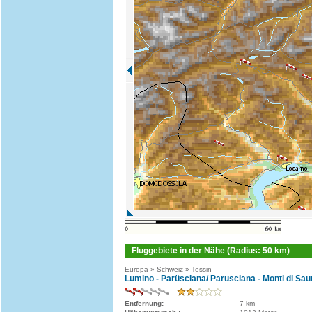
Fluggebiete in der Nähe (Radius: 50 km)
Europa » Schweiz » Tessin
Lumino - Parüsciana/ Parusciana - Monti di Sau
Entfernung:
7 km