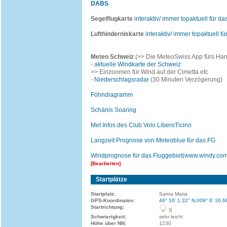
DABS
Segelflugkarte
interaktiv/ immer topaktuell für da
Lufthinderniskarte
interaktiv/ immer topaktuell f
Meteo Schweiz
(>> Die MeteoSwiss App fürs Handy
-
aktuelle Windkarte der Schweiz
>> Einzoomen für Wind auf der Cimetta etc
-
Niederschlagsradar
(30 Minuten Verzögerung)
Föhndiagramm
Schänis Soaring
Met Infos des Club Volo LiberoTicino
Langzeit Prognose von Meteoblue für das FG
Windprognose für das Fluggebiet(www.windy.co
[Bearbeiten]
Startplätze
Startplatz:
Santa Maria
GPS-Koordinaten:
46° 16' 1.32'' N,009° 8' 16.6
Startrichtung:
S
Schwierigkeit:
sehr leicht
Höhe über NN:
1230