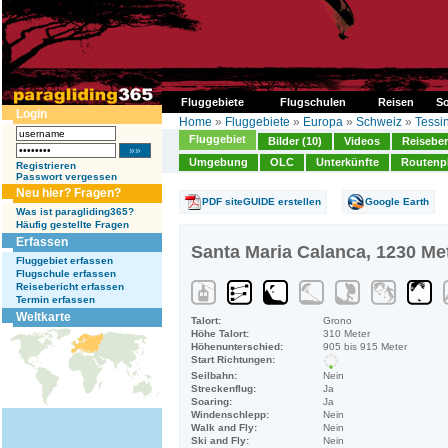
Fluggebiete
Flugschulen
Reisen
So
Login
Home
»
Fluggebiete
»
Europa
»
Schweiz
»
Tessi
Fluggebiet
Bilder (10)
Videos
Reiseber
Umgebung
OLC
Unterkünfte
Routenp
Registrieren
Passwort vergessen
Neu hier? Fragen?
PDF siteGUIDE erstellen
Google Earth
Was ist paragliding365?
Häufig gestellte Fragen
Erfassen
Santa Maria Calanca, 1230 Me
Fluggebiet erfassen
Flugschule erfassen
Reisebericht erfassen
Termin erfassen
Weltkarte
Talort:
Grono
Höhe Talort:
310 Meter
Höhenunterschied:
905 bis 915 Meter
Start Richtungen:
Seilbahn:
Nein
Streckenflug:
Ja
Soaring:
Ja
Windenschlepp:
Nein
Walk and Fly:
Nein
Ski and Fly:
Nein