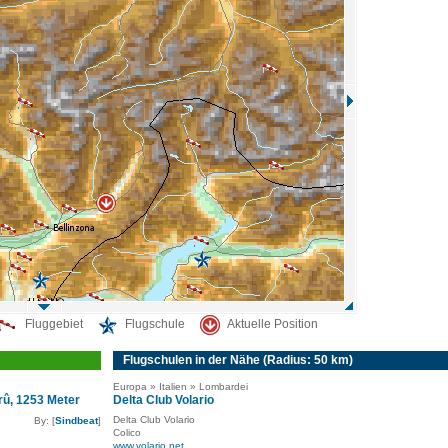
Fluggebiet
Flugschule
Aktuelle Position
Flugschulen in der Nähe (Radius: 50 km)
Europa » Italien » Lombardei
rû, 1253 Meter
Delta Club Volario
Delta Club Volario
By: [
Sindbeat
]
Colico
www.volario.net