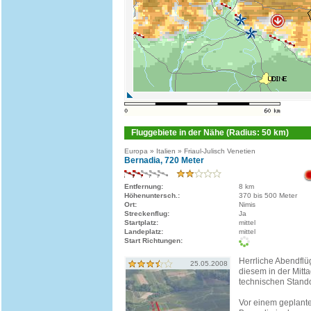
Fluggebiete in der Nähe (Radius: 50 km)
Europa » Italien » Friaul-Julisch Venetien
Bernadia, 720 Meter
Entfernung:
8 km
Höhenuntersch.:
370 bis 500 Meter
Ort:
Nimis
Streckenflug:
Ja
Startplatz:
mittel
Landeplatz:
mittel
Start Richtungen:
Herrliche Abendfl
25.05.2008
diesem in der Mitta
technischen Stando
Vor einem geplant