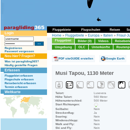
Fluggebiete
Flugschulen
Reisen
So
Login
Home
»
Fluggebiete
»
Europa
»
Italien
»
Friaul-J
Fluggebiet
Bilder (0)
Videos
Reiseberi
Umgebung
OLC
Unterkünfte
Routenp
Registrieren
Passwort vergessen
Neu hier? Fragen?
PDF siteGUIDE erstellen
Google Earth
Was ist paragliding365?
Häufig gestellte Fragen
Erfassen
Musi Tapou, 1130 Meter
Fluggebiet erfassen
Flugschule erfassen
Reisebericht erfassen
Termin erfassen
Weltkarte
Talort:
Lusevera
Höhe Talort:
560 Meter
Höhenunterschied:
500 Meter
Start Richtungen:
Seilbahn:
Nein
Streckenflug:
Ja
Soaring:
Nein
Windenschlepp:
Nein
Walk and Fly:
Nein
Ski and Fly:
Nein