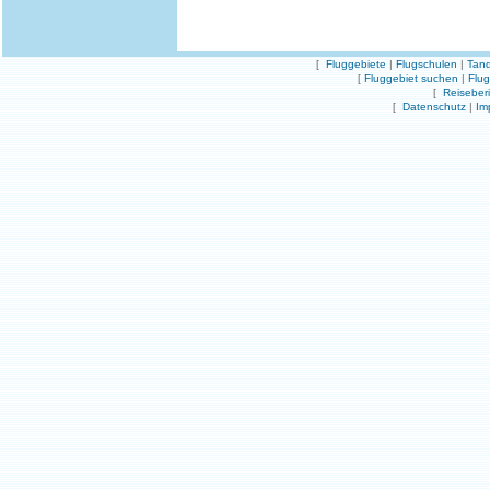
[
Fluggebiete
|
Flugschulen
|
Tand
[
Fluggebiet suchen
|
Flu
[
Reiseber
[
Datenschutz
|
Im