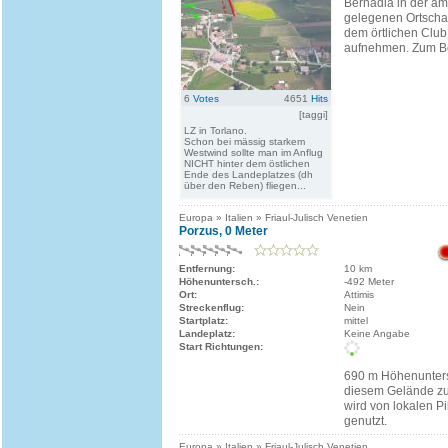
Bernadia in der a
gelegenen Ortschaf
dem örtlichen Club
aufnehmen. Zum Be
6
Votes
4651
Hits
[taggi]
LZ in Torlano.
Schon bei mässig starkem
Westwind sollte man im Anflug
NICHT hinter dem östlichen
Ende des Landeplatzes (dh
über den Reben) fliegen...
Europa » Italien » Friaul-Julisch Venetien
Porzus, 0 Meter
Entfernung:
10 km
Höhenuntersch.:
-492 Meter
Ort:
Attimis
Streckenflug:
Nein
Startplatz:
mittel
Landeplatz:
Keine Angabe
Start Richtungen:
690 m Höhenuntersc
diesem Gelände zu
wird von lokalen Pi
genutzt.
Europa » Italien » Friaul-Julisch Venetien