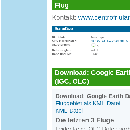
Flug
Kontakt:
www.centrofriula
Startplätze
Startplatz:
Musi Tapou
GPS-Koordinaten:
46° 19' 22'' N,13° 15' 55'' O
Startrichtung:
S
Schwierigkeit:
mittel
Höhe über NN:
1130
Download: Google Earth
(IGC, OLC)
Download: Google Earth Da
Fluggebiet als KML-Datei
KML-Datei
Die letzten 3 Flüge
Leider keine OLC Daten vor