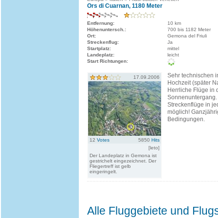
Ors di Cuarnan, 1180 Meter
Entfernung:
10 km
Höhenuntersch.:
700 bis 1182 Meter
Ort:
Gemona del Friuli
Streckenflug:
Ja
Startplatz:
mittel
Landeplatz:
leicht
Start Richtungen:
Sehr technischen i
17.09.2006
Hochzeit (später N
Herrliche Flüge in
Sonnenuntergang.
Streckenflüge in j
möglich! Ganzjähri
Bedingungen.
12
Votes
5850
Hits
[leto]
Der Landeplatz in Gemona ist
gestrichelt eingezeichnet. Der
Fliegertreff ist gelb
eingeringelt.
Alle Fluggebiete und Flug