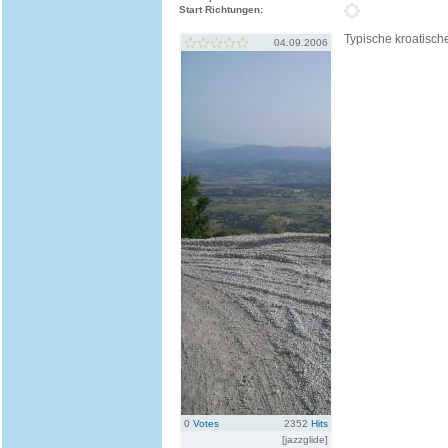
Start Richtungen:
Typische kroatische
04.09.2006
0
Votes
2352
Hits
[jazzglide]