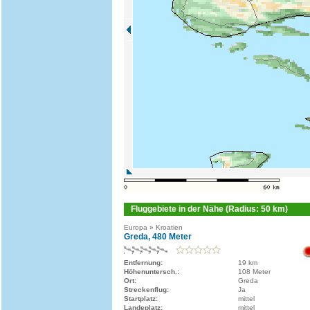
Fluggebiete in der Nähe (Radius: 50 km)
Europa » Kroatien
Greda, 480 Meter
Entfernung:
19 km
Höhenuntersch.:
108 Meter
Ort:
Greda
Streckenflug:
Ja
Startplatz:
mittel
Landeplatz:
mittel