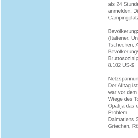
als 24 Stund
anmelden. Di
Campingplät
Bevölkerung:
(Italiener, 
Tschechen, A
Bevölkerung
Bruttosozial
8.102 US-$
Netzspannung
Der Alltag is
war vor dem 
Wiege des To
Opatija das 
Problem.
Dalmatiens S
Griechen, Rö