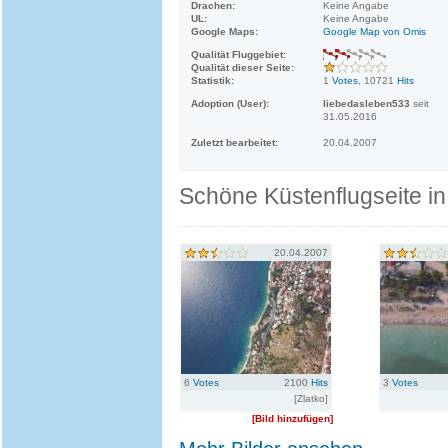
Drachen:
Keine Angabe
UL:
Keine Angabe
Google Maps:
Google Map von Omis
Qualität Fluggebiet:
Qualität dieser Seite:
Statistik:
1
Votes
, 10721
Hits
Adoption (User):
liebedasleben533
seit
31.05.2016
Zuletzt bearbeitet:
20.04.2007
Schöne Küstenflugseite in
20.04.2007
6
Votes
2100
Hits
3
Votes
[Zlatko]
[Bild hinzufügen]