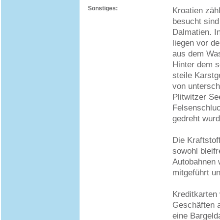
Sonstiges:
Kroatien zäh
besucht sind 
Dalmatien. I
liegen vor d
aus dem Was
Hinter dem s
steile Karst
von untersch
Plitwitzer S
Felsenschluc
gedreht wurd
Die Kraftstof
sowohl bleifr
Autobahnen w
mitgeführt u
Kreditkarten
Geschäften a
eine Bargeld