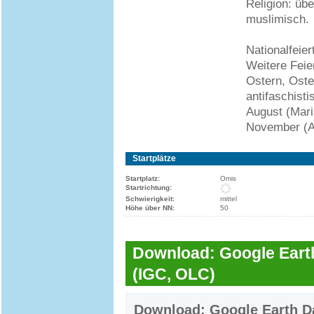
Religion: üb
muslimisch.
Nationalfeier
Weitere Feier
Ostern, Oste
antifaschist
August (Mari
November (Al
Startplätze
Startplatz:
Omis
Startrichtung:
Schwierigkeit:
mittel
Höhe über NN:
50
Download: Google Earth
(IGC, OLC)
Download: Google Earth Da