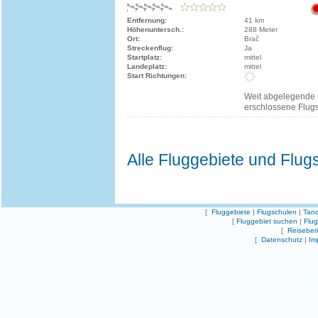
Entfernung:
41 km
Höhenuntersch.:
288 Meter
Ort:
Brač
Streckenflug:
Ja
Startplatz:
mittel
Landeplatz:
mittel
Start Richtungen:
Weit abgelegende
erschlossene Flugse
Alle Fluggebiete und Flug
[
Fluggebiete
|
Flugschulen
|
Tand
[
Fluggebiet suchen
|
Flu
[
Reiseber
[
Datenschutz
|
Im