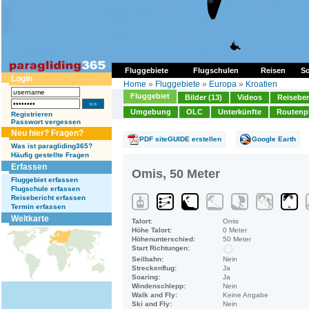
Fluggebiete
Flugschulen
Reisen
So
Login
Home
»
Fluggebiete
»
Europa
»
Kroatien
Fluggebiet
Bilder (13)
Videos
Reiseber
Umgebung
OLC
Unterkünfte
Routenp
Registrieren
Passwort vergessen
Neu hier? Fragen?
PDF siteGUIDE erstellen
Google Earth
Was ist paragliding365?
Häufig gestellte Fragen
Erfassen
Omis, 50 Meter
Fluggebiet erfassen
Flugschule erfassen
Reisebericht erfassen
Termin erfassen
Weltkarte
Talort:
Omis
Höhe Talort:
0 Meter
Höhenunterschied:
50 Meter
Start Richtungen:
Seilbahn:
Nein
Streckenflug:
Ja
Soaring:
Ja
Windenschlepp:
Nein
Walk and Fly:
Keine Angabe
Ski and Fly:
Nein