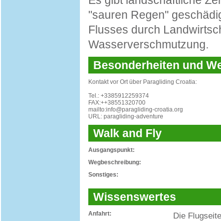
Es gibt landschaftliche Z
"sauren Regen" geschädig
Flusses durch Landwirts
Wasserverschmutzung.
Besonderheiten und 
Kontakt vor Ort über Paragliding Croatia:
Tel.: +3385912259374
FAX:++38551320700
mailto:info@paragliding-croatia.org
URL: paragliding-adventure
Walk and Fly
Ausgangspunkt:
Wegbeschreibung:
Sonstiges:
Wissenswertes
Anfahrt:
Die Flugseit