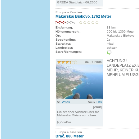
GREDA Startplatz - 06.2006
Europa » Kroatien
Makarska/ Biokovo, 1762 Meter
Entfernung:
33 km
Höhenuntersch.:
650 bis 1300 Meter
Ort:
Makarska / Biokovo
Streckenflug:
Ja
Startplatz:
mittel
Landeplatz:
schwer
Start Richtungen:
ACHTUNG!!
04.07.2006
LANDEPLATZ EXI
MEHR, KEINER K
MEHR UM FLUGGEB
51
Votes
5437
Hits
[vibur]
Ein schöner Ausblick über die
Makarska Riviera von oben.
(c) VinBur
Europa » Kroatien
Brač, 880 Meter