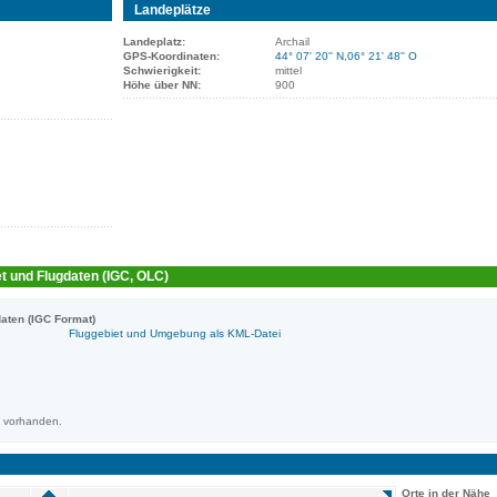
Landeplätze
Landeplatz:
Archail
GPS-Koordinaten:
44° 07' 20'' N,06° 21' 48'' O
Schwierigkeit:
mittel
Höhe über NN:
900
t und Flugdaten (IGC, OLC)
aten (IGC Format)
Fluggebiet und Umgebung als KML-Datei
m vorhanden.
Orte in der Nähe