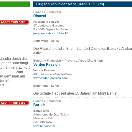
Flugschulen in der Nähe (Radius: 50 km)
Europa » Frankreich
Dinovol
Flugschule dinovol
87 boulevard Gassendi
F - 4000 Dignes les Bains
parapente.dinovol.free.fr/
Entfernung: 10 km
Die Flugschule ist z. B. am Standort Digne les Bains / L'Andra
aktiv.
tändig durch die
Europa » Frankreich » Provence-Alpes-Côte d Azur
, daher unbedingt
Verdon Passion
aufnehmen. Zu Fuß
Verdon Passion
Stunde bis zum
4360 Moustiers-Sainte-Marie
ten geht man am
www.verdon-passion.com
der frühen
uft.
Entfernung: 32 km
Die Schule fliegt seit über 15 Jahren am Mont Denier.
Europa » Frankreich
Bartair
Bartair SAS
Aérodrome de Gap Tallard
Maison de l'air
F-05130 Tallard
www.bartair.com