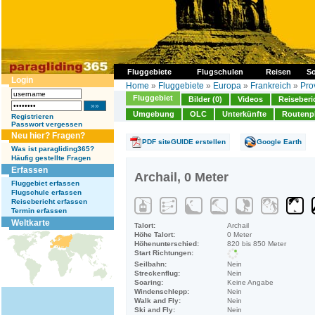
Fluggebiete
Flugschulen
Reisen
So
Login
Home
»
Fluggebiete
»
Europa
»
Frankreich
»
Pro
Fluggebiet
Bilder (0)
Videos
Reiseberi
Umgebung
OLC
Unterkünfte
Routenp
Registrieren
Passwort vergessen
Neu hier? Fragen?
PDF siteGUIDE erstellen
Google Earth
Was ist paragliding365?
Häufig gestellte Fragen
Erfassen
Archail, 0 Meter
Fluggebiet erfassen
Flugschule erfassen
Reisebericht erfassen
Termin erfassen
Weltkarte
Talort:
Archail
Höhe Talort:
0 Meter
Höhenunterschied:
820 bis 850 Meter
Start Richtungen:
Seilbahn:
Nein
Streckenflug:
Nein
Soaring:
Keine Angabe
Windenschlepp:
Nein
Walk and Fly:
Nein
Ski and Fly:
Nein