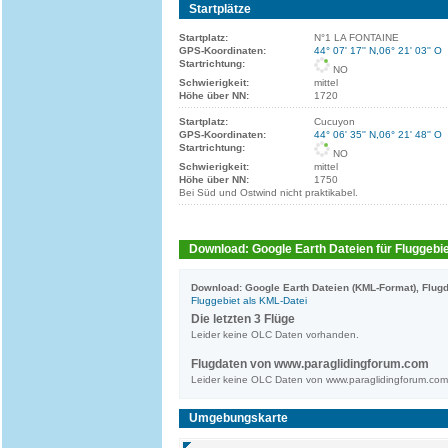
Startplätze
Startplatz:
N°1 LA FONTAINE
GPS-Koordinaten:
44° 07' 17'' N,06° 21' 03'' O
Startrichtung:
NO
Schwierigkeit:
mittel
Höhe über NN:
1720
Startplatz:
Cucuyon
GPS-Koordinaten:
44° 06' 35'' N,06° 21' 48'' O
Startrichtung:
NO
Schwierigkeit:
mittel
Höhe über NN:
1750
Bei Süd und Ostwind nicht praktikabel.
Download: Google Earth Dateien für Fluggebie
Download: Google Earth Dateien (KML-Format), Flugd
Fluggebiet als KML-Datei
Die letzten 3 Flüge
Leider keine OLC Daten vorhanden.
Flugdaten von www.paraglidingforum.com
Leider keine OLC Daten von www.paraglidingforum.co
Umgebungskarte