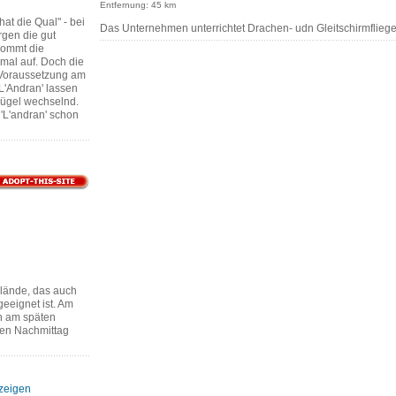
Entfernung: 45 km
hat die Qual" - bei
Das Unternehmen unterrichtet Drachen- udn Gleitschirmfliege
rgen die gut
kommt die
mal auf. Doch die
 Voraussetzung am
L'Andran' lassen
Hügel wechselnd.
'L'andran' schon
elände, das auch
geeignet ist. Am
ch am späten
hen Nachmittag
nzeigen