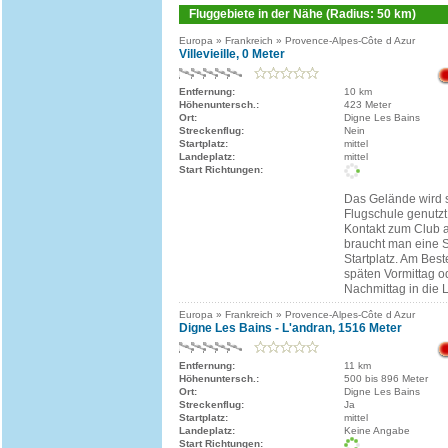
Fluggebiete in der Nähe (Radius: 50 km)
Europa » Frankreich » Provence-Alpes-Côte d Azur
Villevieille, 0 Meter
Entfernung:
10 km
Höhenuntersch.:
423 Meter
Ort:
Digne Les Bains
Streckenflug:
Nein
Startplatz:
mittel
Landeplatz:
mittel
Start Richtungen:
Das Gelände wird s
Flugschule genutzt
Kontakt zum Club 
braucht man eine 
Startplatz. Am Bes
späten Vormittag o
Nachmittag in die L
Europa » Frankreich » Provence-Alpes-Côte d Azur
Digne Les Bains - L'andran, 1516 Meter
Entfernung:
11 km
Höhenuntersch.:
500 bis 896 Meter
Ort:
Digne Les Bains
Streckenflug:
Ja
Startplatz:
mittel
Landeplatz:
Keine Angabe
Start Richtungen: