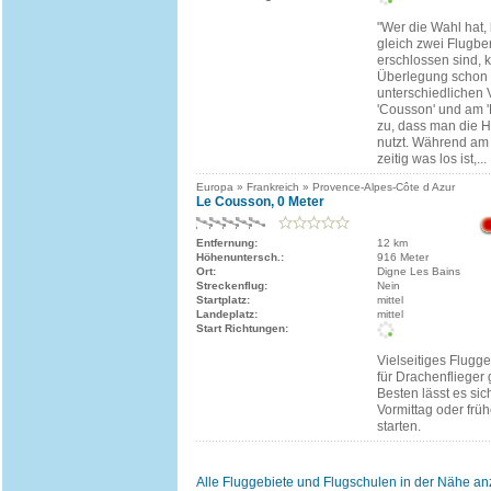
"Wer die Wahl hat, 
gleich zwei Flugbe
erschlossen sind, 
Überlegung schon 
unterschiedlichen
'Cousson' und am '
zu, dass man die 
nutzt. Während am 
zeitig was los ist,...
Europa » Frankreich » Provence-Alpes-Côte d Azur
Le Cousson, 0 Meter
Entfernung:
12 km
Höhenuntersch.:
916 Meter
Ort:
Digne Les Bains
Streckenflug:
Nein
Startplatz:
mittel
Landeplatz:
mittel
Start Richtungen:
Vielseitiges Flugg
für Drachenflieger 
Besten lässt es si
Vormittag oder frü
starten.
Alle Fluggebiete und Flugschulen in der Nähe a