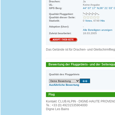
Drachen:
Ja
UL:
Keine Angabe
GPS Berg:
44° 07' 17'' N,06° 21' 03'' 
Qualität Fluggebiet:
Qualität dieser Seite:
Statistik:
0
Votes
, 6749
Hits
Adoption (User):
-
Alle Beteiligten anzeigen
Zuletzt bearbeitet:
18.03.2005
Das Gelände ist für Drachen- und Gleitschirmflie
Bewertung der Fluggebiets- und der Seitenqua
Qualität des Fluggebiets
Ausführliche Bewertung
Flug
Kontakt: CLUB ALPIN - DIGNE-HAUTE PROVEN
Te.: +33 (0) 49231535904000
Digne Les Bains