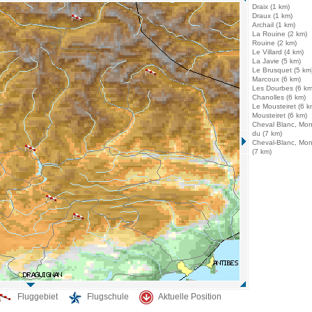
Draix (1 km)
Draux (1 km)
Archail (1 km)
La Rouine (2 km)
Rouine (2 km)
Le Villard (4 km)
La Javie (5 km)
Le Brusquet (5 km
Marcoux (6 km)
Les Dourbes (6 km
Chanolles (6 km)
Le Mousteiret (6 k
Mousteiret (6 km)
Cheval Blanc, Mo
du (7 km)
Cheval-Blanc, Mon
(7 km)
Fluggebiet
Flugschule
Aktuelle Position