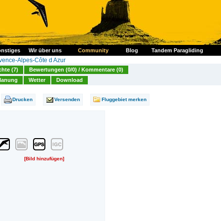
nstiges
Wir über uns
Community
Blog
Tandem Paragliding
vence-Alpes-Côte d Azur
chte (7)
Bewertungen (0/0) / Kommentare (0)
lanung
Wetter
Download
Drucken
Versenden
Fluggebiet merken
[Bild hinzufügen]