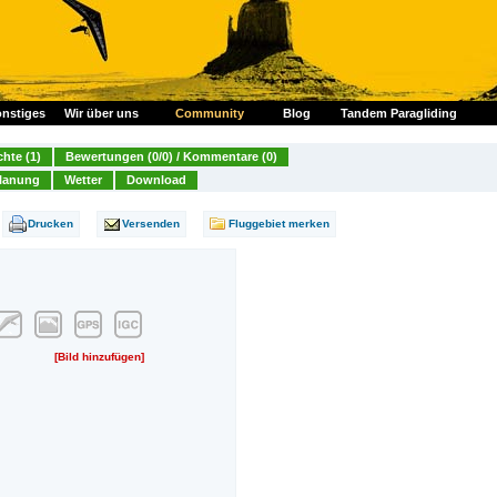
nstiges
Wir über uns
Community
Blog
Tandem Paragliding
chte (1)
Bewertungen (0/0) / Kommentare (0)
lanung
Wetter
Download
Drucken
Versenden
Fluggebiet merken
[Bild hinzufügen]