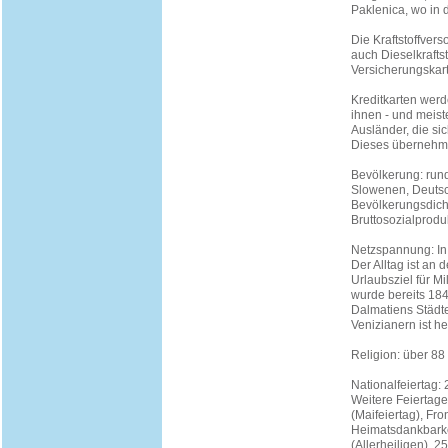
Paklenica, wo in 
Die Kraftstoffvers
auch Dieselkrafts
Versicherungskart
Kreditkarten werd
ihnen - und meist
Ausländer, die si
Dieses übernehme
Bevölkerung: rund
Slowenen, Deutsc
Bevölkerungsdich
Bruttosozialprodu
Netzspannung: In
Der Alltag ist an
Urlaubsziel für M
wurde bereits 184
Dalmatiens Städt
Venizianern ist h
Religion: über 88
Nationalfeiertag: 
Weitere Feiertage
(Maifeiertag), Fr
Heimatsdankbarkei
(Allerheiligen), 