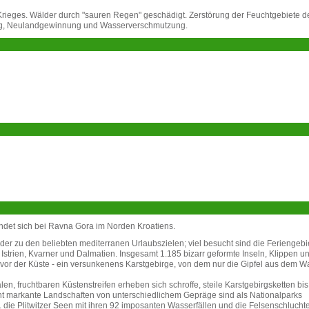
 Krieges. Wälder durch "sauren Regen" geschädigt. Zerstörung der Feuchtgebiete d
ung, Neulandgewinnung und Wasserverschmutzung.
indet sich bei Ravna Gora im Norden Kroatiens.
eder zu den beliebten mediterranen Urlaubszielen; viel besucht sind die Feriengebi
: Istrien, Kvarner und Dalmatien. Insgesamt 1.185 bizarr geformte Inseln, Klippen u
n vor der Küste - ein versunkenens Karstgebirge, von dem nur die Gipfel aus dem W
en, fruchtbaren Küstenstreifen erheben sich schroffe, steile Karstgebirgsketten bis
ht markante Landschaften von unterschiedlichem Gepräge sind als Nationalparks
 die Plitwitzer Seen mit ihren 92 imposanten Wasserfällen und die Felsenschlucht