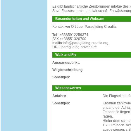
Es gibt landschaftliche Zerstörungen infolge des
Sava Flusses durch Landwirtschaft, Entwässer
Besonderheiten und Webcam
Kontakt vor Ort über Paragliding Croatia:
Tel.: +3385912259374
FAX:++38551320700
mailto:info@paragliding-croatia.org
URL: paragliding-adventure
Walk and Fly
Ausgangspunkt:
Wegbeschreibung:
Sonstiges:
Wissenswertes
Anfahrt:
Die Flugseite bef
Sonstiges:
Kroatien zählt wi
entlang der Adria
Felsenriffe liege
ragen.
Hinter dem schmal
1.700 m hoch. Ac
ausgewiesen, z.B.