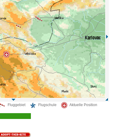
Fluggebiet
Flugschule
Aktuelle Position