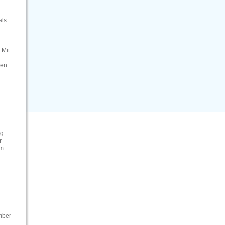
als
 Mit
den.
eg
r
m.
mber