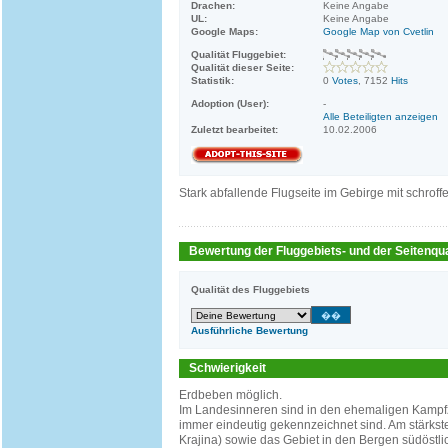
Drachen:
Keine Angabe
UL:
Keine Angabe
Google Maps:
Google Map von Cvetlin
Qualität Fluggebiet:
Qualität dieser Seite:
Statistik:
0
Votes
, 7152
Hits
Adoption (User):
-
Alle Beteiligten anzeigen
Zuletzt bearbeitet:
10.02.2006
Stark abfallende Flugseite im Gebirge mit schroff
Bewertung der Fluggebiets- und der Seitenqua
Qualität des Fluggebiets
Ausführliche Bewertung
Schwierigkeit
Erdbeben möglich.
Im Landesinneren sind in den ehemaligen Kampfz
immer eindeutig gekennzeichnet sind. Am stärkst
Krajina) sowie das Gebiet in den Bergen südöstli