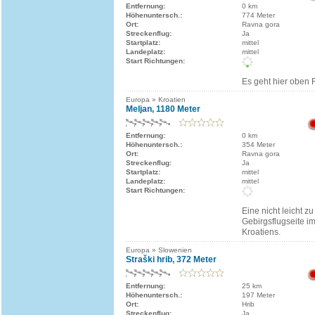
Entfernung:
0 km
Höhenuntersch.:
774 Meter
Ort:
Ravna gora
Streckenflug:
Ja
Startplatz:
mittel
Landeplatz:
mittel
Start Richtungen:
Es geht hier oben 
Europa » Kroatien
Meljan, 1180 Meter
Entfernung:
0 km
Höhenuntersch.:
354 Meter
Ort:
Ravna gora
Streckenflug:
Ja
Startplatz:
mittel
Landeplatz:
mittel
Start Richtungen:
Eine nicht leicht z
Gebirgsflugseite i
Kroatiens.
Europa » Slowenien
Straški hrib, 372 Meter
Entfernung:
25 km
Höhenuntersch.:
197 Meter
Ort:
Hrib
Streckenflug:
Ja