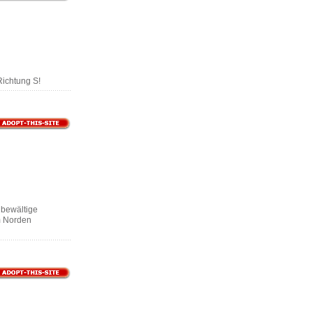
Richtung S!
u bewältige
m Norden