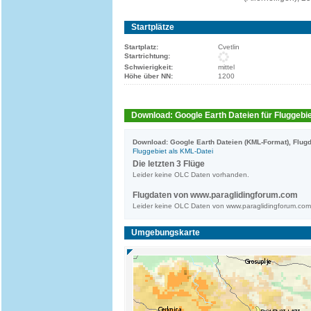
Startplätze
Startplatz:
Cvetlin
Startrichtung:
Schwierigkeit:
mittel
Höhe über NN:
1200
Download: Google Earth Dateien für Fluggebie
Download: Google Earth Dateien (KML-Format), Flugd
Fluggebiet als KML-Datei
Die letzten 3 Flüge
Leider keine OLC Daten vorhanden.
Flugdaten von www.paraglidingforum.com
Leider keine OLC Daten von www.paraglidingforum.co
Umgebungskarte