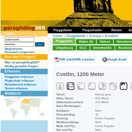
Fluggebiete
Flugschulen
Reisen
So
Login
Home
»
Fluggebiete
»
Europa
»
Kroatien
Fluggebiet
Bilder (0)
Videos
Reiseberi
Umgebung
OLC
Unterkünfte
Routenp
Registrieren
Passwort vergessen
Neu hier? Fragen?
PDF siteGUIDE erstellen
Google Earth
Was ist paragliding365?
Häufig gestellte Fragen
Erfassen
Cvetlin, 1200 Meter
Fluggebiet erfassen
Flugschule erfassen
Reisebericht erfassen
Termin erfassen
Weltkarte
Talort:
Ravna gora
Höhe Talort:
826 Meter
Höhenunterschied:
374 Meter
Start Richtungen:
Seilbahn:
Nein
Streckenflug:
Ja
Soaring:
Keine Angabe
Windenschlepp:
Nein
Walk and Fly:
Keine Angabe
Ski and Fly:
Nein