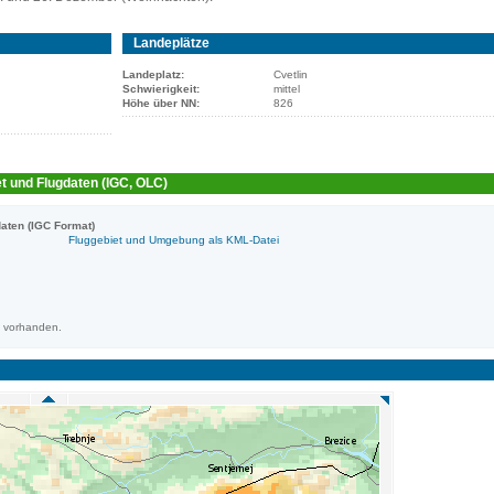
Landeplätze
Landeplatz:
Cvetlin
Schwierigkeit:
mittel
Höhe über NN:
826
t und Flugdaten (IGC, OLC)
aten (IGC Format)
Fluggebiet und Umgebung als KML-Datei
m vorhanden.