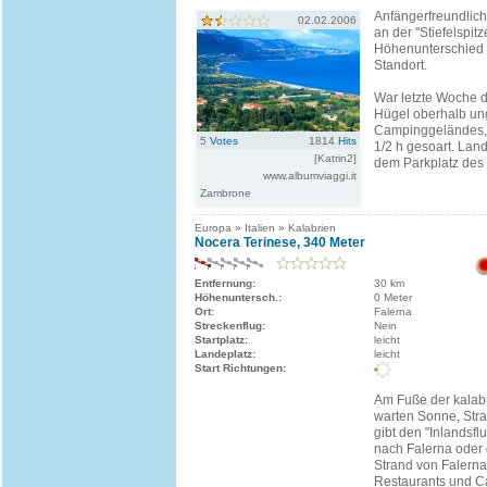
Anfängerfreundlic
02.02.2006
an der "Stiefelspit
Höhenunterschied b
Standort.
War letzte Woche d
Hügel oberhalb un
Campinggeländes, 
5
Votes
1814
Hits
1/2 h gesoart. Lan
[Katrin2]
dem Parkplatz des 
www.albumviaggi.it
Zambrone
Europa » Italien » Kalabrien
Nocera Terinese, 340 Meter
Entfernung:
30 km
Höhenuntersch.:
0 Meter
Ort:
Falerna
Streckenflug:
Nein
Startplatz:
leicht
Landeplatz:
leicht
Start Richtungen:
Am Fuße der kalab
warten Sonne, Str
gibt den "Inlandsf
nach Falerna oder 
Strand von Falerna
Restaurants und C