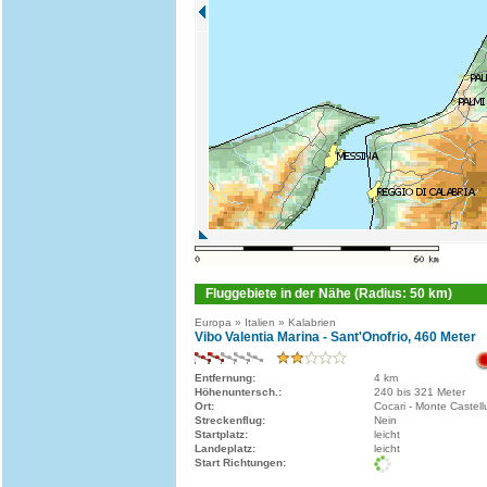
Fluggebiete in der Nähe (Radius: 50 km)
Europa » Italien » Kalabrien
Vibo Valentia Marina - Sant'Onofrio, 460 Meter
Entfernung:
4 km
Höhenuntersch.:
240 bis 321 Meter
Ort:
Cocari - Monte Castell
Streckenflug:
Nein
Startplatz:
leicht
Landeplatz:
leicht
Start Richtungen: