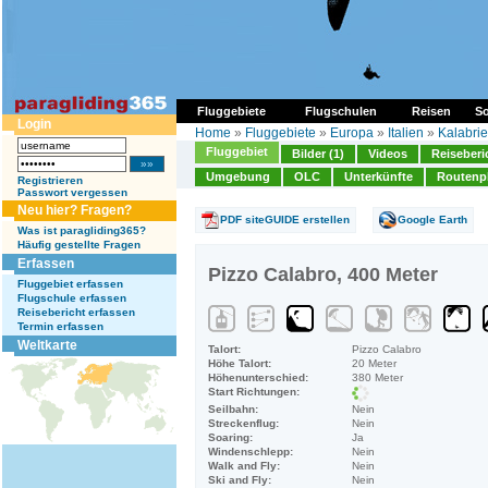
Fluggebiete
Flugschulen
Reisen
So
Login
Home
»
Fluggebiete
»
Europa
»
Italien
»
Kalabri
Fluggebiet
Bilder (1)
Videos
Reiseberi
Umgebung
OLC
Unterkünfte
Routenp
Registrieren
Passwort vergessen
Neu hier? Fragen?
PDF siteGUIDE erstellen
Google Earth
Was ist paragliding365?
Häufig gestellte Fragen
Erfassen
Pizzo Calabro, 400 Meter
Fluggebiet erfassen
Flugschule erfassen
Reisebericht erfassen
Termin erfassen
Weltkarte
Talort:
Pizzo Calabro
Höhe Talort:
20 Meter
Höhenunterschied:
380 Meter
Start Richtungen:
Seilbahn:
Nein
Streckenflug:
Nein
Soaring:
Ja
Windenschlepp:
Nein
Walk and Fly:
Nein
Ski and Fly:
Nein