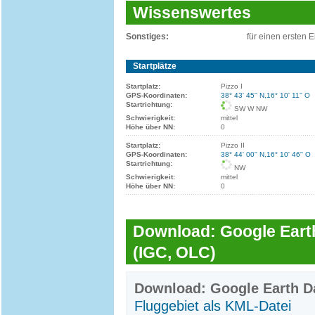
Wissenswertes
Sonstiges:
für einen ersten 
Startplätze
Startplatz:
Pizzo I
GPS-Koordinaten:
38° 43' 45'' N,16° 10' 11'' O
Startrichtung:
SW W NW
Schwierigkeit:
mittel
Höhe über NN:
0
Startplatz:
Pizzo II
GPS-Koordinaten:
38° 44' 00'' N,16° 10' 46'' O
Startrichtung:
NW
Schwierigkeit:
mittel
Höhe über NN:
0
Download: Google Earth
(IGC, OLC)
Download: Google Earth Da
Fluggebiet als KML-Datei