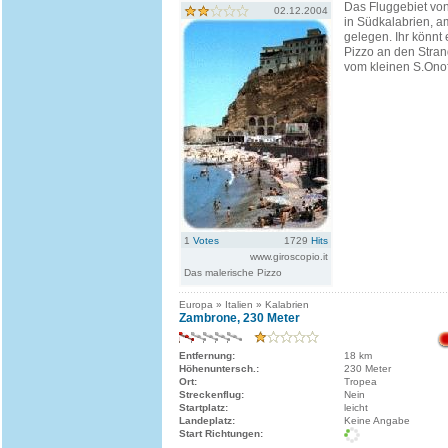
Das Fluggebiet von 
02.12.2004
in Südkalabrien, a
gelegen. Ihr könnt 
Pizzo an den Stra
vom kleinen S.Onofr
1
Votes
1729
Hits
www.giroscopio.it
Das malerische Pizzo
Europa » Italien » Kalabrien
Zambrone, 230 Meter
Entfernung:
18 km
Höhenuntersch.:
230 Meter
Ort:
Tropea
Streckenflug:
Nein
Startplatz:
leicht
Landeplatz:
Keine Angabe
Start Richtungen: