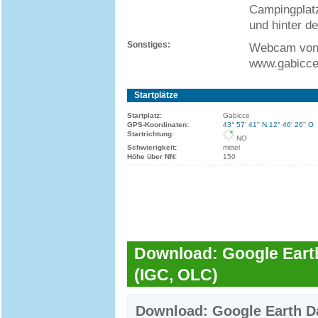
Campingplatz
und hinter d
Sonstiges:
Webcam von 
www.gabicc
Startplätze
Startplatz:
Gabicce
GPS-Koordinaten:
43° 57' 41'' N,12° 46' 26'' O
Startrichtung:
NO
Schwierigkeit:
mittel
Höhe über NN:
150
Download: Google Earth
(IGC, OLC)
Download: Google Earth Da