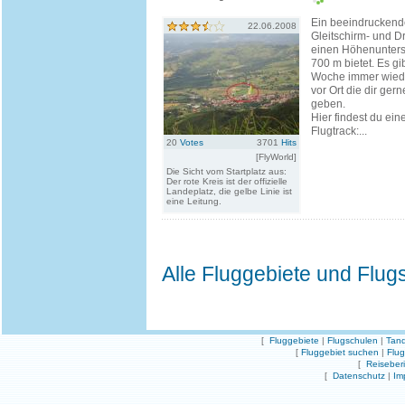
Ein beeindruckende
22.06.2008
Gleitschirm- und Dr
einen Höhenunters
700 m bietet. Es gi
Woche immer wiede
vor Ort die dir ger
geben.
Hier findest du ei
Flugtrack:...
20
Votes
3701
Hits
[FlyWorld]
Die Sicht vom Startplatz aus:
Der rote Kreis ist der offizielle
Landeplatz, die gelbe Linie ist
eine Leitung.
Alle Fluggebiete und Flug
[
Fluggebiete
|
Flugschulen
|
Tand
[
Fluggebiet suchen
|
Flu
[
Reiseber
[
Datenschutz
|
Im