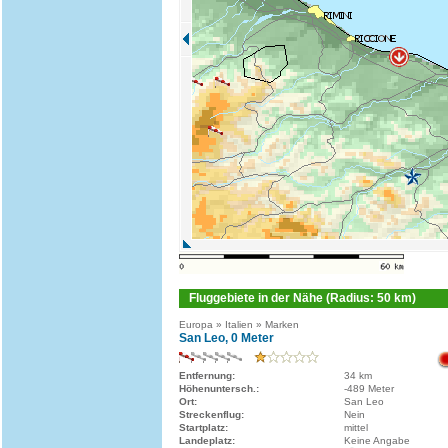
Fluggebiete in der Nähe (Radius: 50 km)
Europa » Italien » Marken
San Leo, 0 Meter
Entfernung:
34 km
Höhenuntersch.:
-489 Meter
Ort:
San Leo
Streckenflug:
Nein
Startplatz:
mittel
Landeplatz:
Keine Angabe