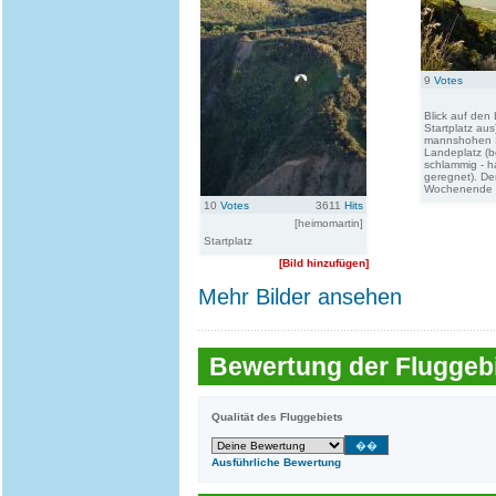
9
Votes
Blick auf den
Startplatz aus
mannshohen Sc
Landeplatz (be
schlammig - ha
geregnet). De
Wochenende se
10
Votes
3611
Hits
[heimomartin]
Startplatz
[Bild hinzufügen]
Mehr Bilder ansehen
Bewertung der Fluggebi
Qualität des Fluggebiets
Ausführliche Bewertung