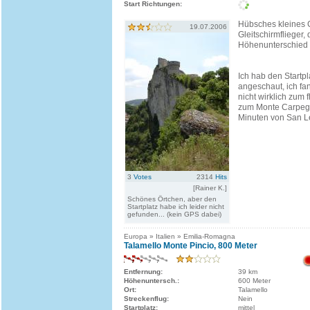
Start Richtungen:
Hübsches kleines 
19.07.2006
Gleitschirmflieger,
Höhenunterschied 
Ich hab den Startpl
angeschaut, ich fan
nicht wirklich zum 
zum Monte Carpegn
Minuten von San Le
3
Votes
2314
Hits
[Rainer K.]
Schönes Örtchen, aber den
Startplatz habe ich leider nicht
gefunden... (kein GPS dabei)
Europa » Italien » Emilia-Romagna
Talamello Monte Pincio, 800 Meter
Entfernung:
39 km
Höhenuntersch.:
600 Meter
Ort:
Talamello
Streckenflug:
Nein
Startplatz:
mittel