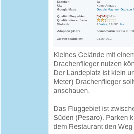
Drachen:
Ja
UL:
Keine Angabe
Google Maps:
Google Map von Gabicce 
Qualität Fluggebiet:
Qualität dieser Seite:
Statistik:
4
Votes
, 14692
Hits
Adoption (User):
heimomartin
seit 04.08.2
Zuletzt bearbeitet:
04.09.2017
Kleines Gelände mit eine
Drachenflieger nutzen kö
Der Landeplatz ist klein u
Meter) Drachenflieger sol
anschauen.
Das Fluggebiet ist zwisc
Süden (Pesaro). Parken 
dem Restaurant den Weg z