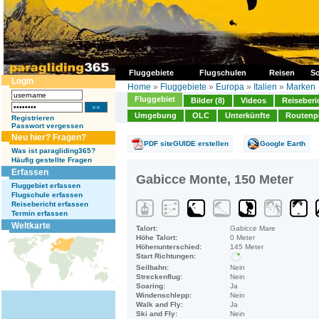
Fluggebiete
Flugschulen
Reisen
So
Login
Home
»
Fluggebiete
»
Europa
»
Italien
»
Marken
Fluggebiet
Bilder (8)
Videos
Reiseberi
Umgebung
OLC
Unterkünfte
Routenp
Registrieren
Passwort vergessen
Neu hier? Fragen?
PDF siteGUIDE erstellen
Google Earth
Was ist paragliding365?
Häufig gestellte Fragen
Erfassen
Gabicce Monte, 150 Meter
Fluggebiet erfassen
Flugschule erfassen
Reisebericht erfassen
Termin erfassen
Weltkarte
Talort:
Gabicce Mare
Höhe Talort:
0 Meter
Höhenunterschied:
145 Meter
Start Richtungen:
Seilbahn:
Nein
Streckenflug:
Nein
Soaring:
Ja
Windenschlepp:
Nein
Walk and Fly:
Ja
Ski and Fly:
Nein