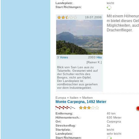
Landeplatz:
leicht
Start Richtungen:
Mit einem Höhenun
19.07.2006
m bietet dieses G
Möglichkeiten, auc
Drachenflieger.
3
Votes
2003
Hits
[Rainer K.]
Blick von San Leo aus zu
Talamello. Gestartet wird auf
der Schulter rechts des
Berges, nicht am Gipfel.
Der Landeplatz ist
vomBetrachter aus gesehen
vor dem Industriegebiet.
Europa » Italien » Marken
Monte Carpegna, 1492 Meter
Entfernung:
40 km
Höhenuntersch.:
630 Meter
Ort:
Carpegna
Streckenflug:
Ja
Startplatz:
leicht
Landeplatz:
sehr leicht
Start Richtungen: