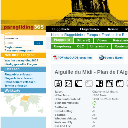
Fluggebiete
Flugschulen
Reisen
So
Login
Home
»
Fluggebiete
»
Europa
»
Frankreich
»
Rho
Fluggebiet
Bilder (6)
Videos
Reiseberi
Umgebung
OLC
Unterkünfte
Routenp
Registrieren
Passwort vergessen
Neu hier? Fragen?
PDF siteGUIDE erstellen
Google Earth
Was ist paragliding365?
Häufig gestellte Fragen
Erfassen
Aiguille du Midi - Plan de l'Ai
Fluggebiet erfassen
Flugschule erfassen
Reisebericht erfassen
Termin erfassen
Weltkarte
Talort:
Chamonix M. Blanc
Höhe Talort:
1030 Meter
Höhenunterschied:
1193 bis 2590 Meter
Start Richtungen:
Seilbahn:
Ja
Streckenflug:
Ja
Soaring:
Ja
Windenschlepp:
Nein
Walk and Fly:
Ja
Ski and Fly:
Ja