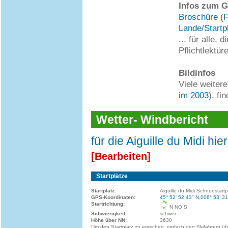
Infos zum G
Broschüre (F
Lande/Startp
... für alle,
Pflichtlektür
Bildinfos
Viele weitere
im 2003
), f
Wetter- Windbericht
für die Aiguille du Midi hie
[Bearbeiten]
Startplätze
Startplatz:
Aiguille du Midi Schneestartp
GPS-Koordinaten:
45° 52' 52.43'' N,006° 53' 31
Startrichtung:
N NO S
Schwierigkeit:
schwer
Höhe über NN:
3630
Um den Startplatz zu erreichen, einfach den Skifahrern üb