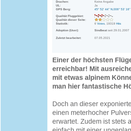
Drachen:
Keine Angabe
UL:
Ja
GPS Berg:
45° 52' 44'' N,006° 53' 16'
Qualität Fluggebiet:
Qualität dieser Seite:
Statistik:
6
Votes
, 19319
Hits
Adoption (User):
Sindbeat
seit 29.01.2007
Zuletzt bearbeitet:
07.05.2021
Einer der höchsten Flü
erreichbar! Mit ausreic
mit etwas alpinem Könne
man hier fantastische H
Doch an dieser exponiert
einen meterhocher Pulver
erwartet. Zudem ist stet
einfach mit einer ungepl