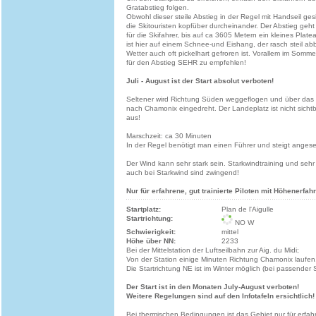
Gratabstieg folgen.
Obwohl dieser steile Abstieg in der Regel mit Handseil gesi
die Skitouristen kopfüber durcheinander. Der Abstieg geht 
für die Skifahrer, bis auf ca 3605 Metern ein kleines Plat
ist hier auf einem Schnee-und Eishang, der rasch steil ab
Wetter auch oft pickelhart gefroren ist. Vorallem im Somme
für den Abstieg SEHR zu empfehlen!
Juli - August ist der Start absolut verboten!
Seltener wird Richtung Süden weggeflogen und über das
nach Chamonix eingedreht. Der Landeplatz ist nicht sichtb
aus!
Marschzeit: ca 30 Minuten
In der Regel benötigt man einen Führer und steigt angesei
Der Wind kann sehr stark sein. Starkwindtraining und sehr
auch bei Starkwind sind zwingend!
Nur für erfahrene, gut trainierte Piloten mit Höhenerfah
Startplatz:
Plan de l'Aigulle
Startrichtung:
NO W
Schwierigkeit:
mittel
Höhe über NN:
2233
Bei der Mittelstation der Luftseilbahn zur Aig. du Midi;
Von der Station einige Minuten Richtung Chamonix laufen
Die Startrichtung NE ist im Winter möglich (bei passender
Der Start ist in den Monaten July-August verboten!
Weitere Regelungen sind auf den Infotafeln ersichtlich!
Bei thermischen Bedingungen ist das Gebiet nur für erfah