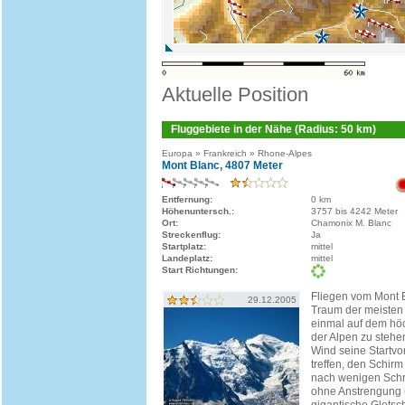
Aktuelle Position
Fluggebiete in der Nähe (Radius: 50 km)
Europa » Frankreich » Rhone-Alpes
Mont Blanc, 4807 Meter
Entfernung:
0 km
Höhenuntersch.:
3757 bis 4242 Meter
Ort:
Chamonix M. Blanc
Streckenflug:
Ja
Startplatz:
mittel
Landeplatz:
mittel
Start Richtungen:
Fliegen vom Mont 
29.12.2005
Traum der meisten 
einmal auf dem höc
der Alpen zu stehe
Wind seine Startvo
treffen, den Schir
nach wenigen Schri
ohne Anstrengung 