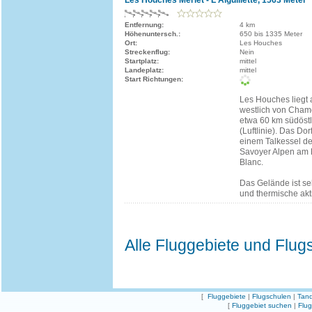
Les Houches Merlet - L'Aiguillette, 1563 Meter
Entfernung:
4 km
Höhenuntersch.:
650 bis 1335 Meter
Ort:
Les Houches
Streckenflug:
Nein
Startplatz:
mittel
Landeplatz:
mittel
Start Richtungen:
Les Houches liegt 
westlich von Cham
etwa 60 km südöstl
(Luftlinie). Das Dorf
einem Talkessel de
Savoyer Alpen am 
Blanc.
Das Gelände ist s
und thermische aktiv
Alle Fluggebiete und Flug
[
Fluggebiete
|
Flugschulen
|
Tand
[
Fluggebiet suchen
|
Flu