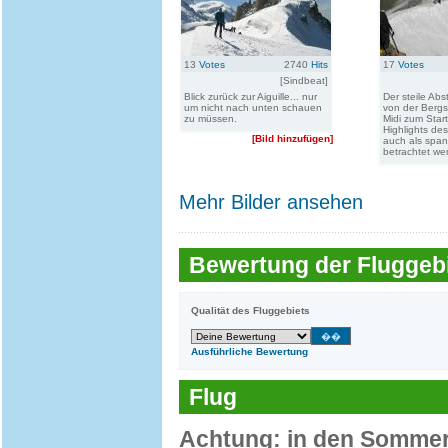
13
Votes
2740
Hits
17
Votes
[Sindbeat]
Blick zurück zur Aiguille... nur
Der steile Abs
um nicht nach unten schauen
von der Bergst
zu müssen.
Midi zum Start
Highlights de
[Bild hinzufügen]
auch als sp
betrachtet we
Mehr Bilder ansehen
Bewertung der Fluggebi
Qualität des Fluggebiets
Ausführliche Bewertung
Flug
Achtung: in den Sommer