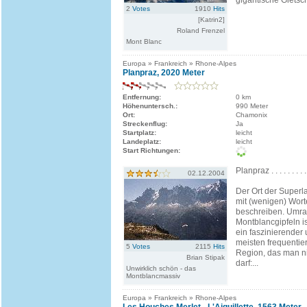
gigantische Gletsch
2
Votes
1910
Hits
[Katrin2]
Roland Frenzel
Mont Blanc
Europa » Frankreich » Rhone-Alpes
Planpraz, 2020 Meter
Entfernung:
0 km
Höhenuntersch.:
990 Meter
Ort:
Chamonix
Streckenflug:
Ja
Startplatz:
leicht
Landeplatz:
leicht
Start Richtungen:
Planpraz . . . . . . . 
02.12.2004
Der Ort der Superlat
mit (wenigen) Wort
beschreiben. Umra
Montblancgipfeln is
ein faszinierender
meisten frequentie
5
Votes
2115
Hits
Region, das man ni
Brian Stipak
darf:...
Unwirklich schön - das
Montblancmassiv
Europa » Frankreich » Rhone-Alpes