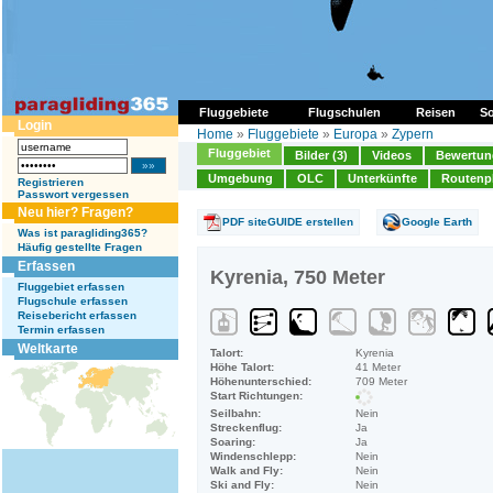
Fluggebiete
Flugschulen
Reisen
So
Login
Home
»
Fluggebiete
»
Europa
»
Zypern
Fluggebiet
Bilder (3)
Videos
Bewertung
Umgebung
OLC
Unterkünfte
Routenp
Registrieren
Passwort vergessen
Neu hier? Fragen?
PDF siteGUIDE erstellen
Google Earth
Was ist paragliding365?
Häufig gestellte Fragen
Erfassen
Kyrenia, 750 Meter
Fluggebiet erfassen
Flugschule erfassen
Reisebericht erfassen
Termin erfassen
Weltkarte
Talort:
Kyrenia
Höhe Talort:
41 Meter
Höhenunterschied:
709 Meter
Start Richtungen:
Seilbahn:
Nein
Streckenflug:
Ja
Soaring:
Ja
Windenschlepp:
Nein
Walk and Fly:
Nein
Ski and Fly:
Nein