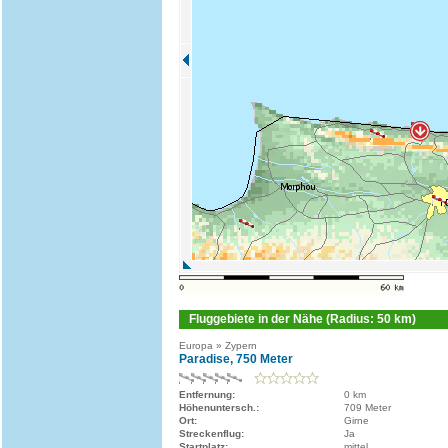
Fluggebiete in der Nähe (Radius: 50 km)
Europa » Zypern
Paradise, 750 Meter
Entfernung:
0 km
Höhenuntersch.:
709 Meter
Ort:
Girne
Streckenflug:
Ja
Startplatz:
mittel