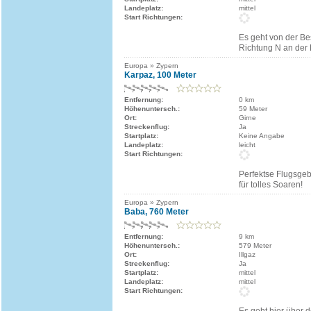
Landeplatz:
mittel
Start Richtungen:
Es geht von der B
Richtung N an der 
Europa » Zypern
Karpaz, 100 Meter
Entfernung:
0 km
Höhenuntersch.:
59 Meter
Ort:
Girne
Streckenflug:
Ja
Startplatz:
Keine Angabe
Landeplatz:
leicht
Start Richtungen:
Perfektse Flugsgeb
für tolles Soaren!
Europa » Zypern
Baba, 760 Meter
Entfernung:
9 km
Höhenuntersch.:
579 Meter
Ort:
Illgaz
Streckenflug:
Ja
Startplatz:
mittel
Landeplatz:
mittel
Start Richtungen: