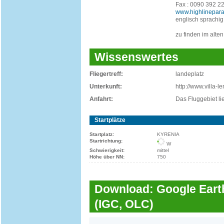
Fax : 0090 392 2
www.highlinepara
englisch sprachig
zu finden im alte
Wissenswertes
Fliegertreff:
landeplatz
Unterkunft:
http://www.villa-
Anfahrt:
Das Fluggebiet li
Startplätze
Startplatz:
KYRENIA
Startrichtung:
W
Schwierigkeit:
mittel
Höhe über NN:
750
Download: Google Earth
(IGC, OLC)