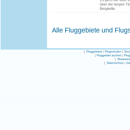
Es geht hier über d
über die langen T
Bergkette.
Alle Fluggebiete und Flug
[
Fluggebiete
|
Flugschulen
|
Tand
[
Fluggebiet suchen
|
Flu
[
Reiseber
[
Datenschutz
|
Im