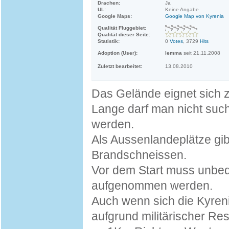
Drachen:
Ja
UL:
Keine Angabe
Google Maps:
Google Map von Kyrenia
Qualität Fluggebiet:
Qualität dieser Seite:
Statistik:
0
Votes
, 3729
Hits
Adoption (User):
lemma
seit 21.11.2008
Zuletzt bearbeitet:
13.08.2010
Das Gelände eignet sich 
Lange darf man nicht suc
werden.
Als Aussenlandeplätze gib
Brandschneissen.
Vor dem Start muss unbedi
aufgenommen werden.
Auch wenn sich die Kyrenia
aufgrund militärischer Res