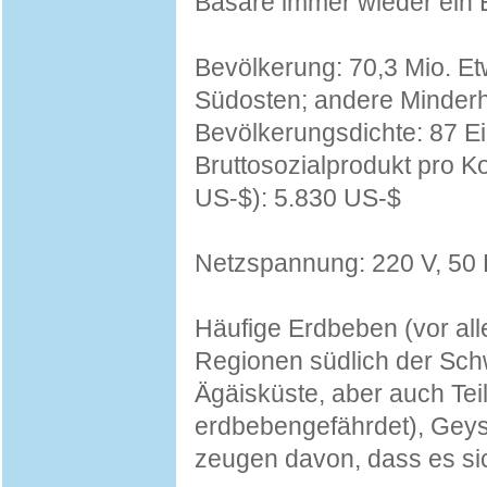
Basare immer wieder ein E
Bevölkerung: 70,3 Mio. E
Südosten; andere Minderh
Bevölkerungsdichte: 87 
Bruttosozialprodukt pro K
US-$): 5.830 US-$
Netzspannung: 220 V, 50
Häufige Erdbeben (vor al
Regionen südlich der Sch
Ägäisküste, aber auch Tei
erdbebengefährdet), Geys
zeugen davon, dass es sic