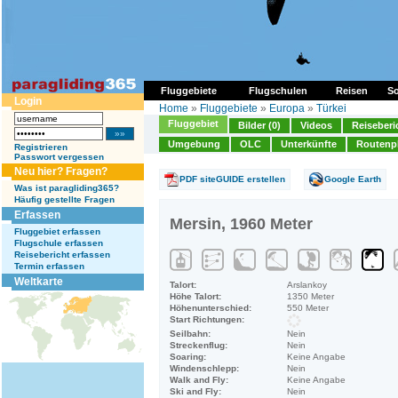
Fluggebiete
Flugschulen
Reisen
So
Login
Home
»
Fluggebiete
»
Europa
»
Türkei
Fluggebiet
Bilder (0)
Videos
Reiseberi
Umgebung
OLC
Unterkünfte
Routenp
Registrieren
Passwort vergessen
Neu hier? Fragen?
PDF siteGUIDE erstellen
Google Earth
Was ist paragliding365?
Häufig gestellte Fragen
Erfassen
Mersin, 1960 Meter
Fluggebiet erfassen
Flugschule erfassen
Reisebericht erfassen
Termin erfassen
Weltkarte
Talort:
Arslankoy
Höhe Talort:
1350 Meter
Höhenunterschied:
550 Meter
Start Richtungen:
Seilbahn:
Nein
Streckenflug:
Nein
Soaring:
Keine Angabe
Windenschlepp:
Nein
Walk and Fly:
Keine Angabe
Ski and Fly:
Nein