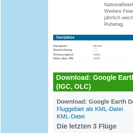
Nationalfeie
Weitere Feier
jährlich wech
Ruhetag.
Startplätze
Startplatz:
Mersin
Startrichtung:
Schwierigkeit:
mittel
Höhe über NN:
1900
Download: Google Earth
(IGC, OLC)
Download: Google Earth Da
Fluggebiet als KML-Datei
KML-Datei
Die letzten 3 Flüge