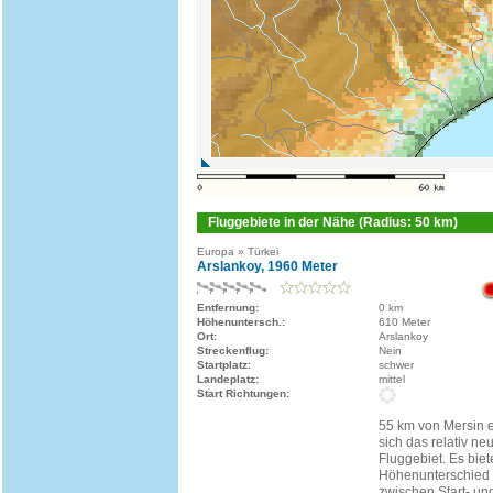
Fluggebiete in der Nähe (Radius: 50 km)
Europa » Türkei
Arslankoy, 1960 Meter
Entfernung:
0 km
Höhenuntersch.:
610 Meter
Ort:
Arslankoy
Streckenflug:
Nein
Startplatz:
schwer
Landeplatz:
mittel
Start Richtungen:
55 km von Mersin e
sich das relativ ne
Fluggebiet. Es biet
Höhenunterschied
zwischen Start- un