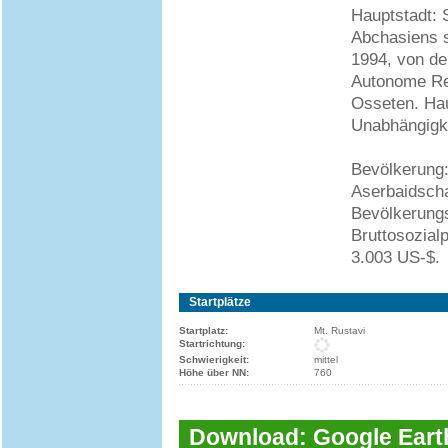
Hauptstadt: 
Abchasiens s
1994, von de
Autonome Reg
Osseten. Hau
Unabhängigke
Bevölkerung:
Aserbaidsch
Bevölkerung
Bruttosozial
3.003 US-$.
Startplätze
Startplatz:
Mt. Rustavi
Startrichtung:
Schwierigkeit:
mittel
Höhe über NN:
760
Download: Google Earth