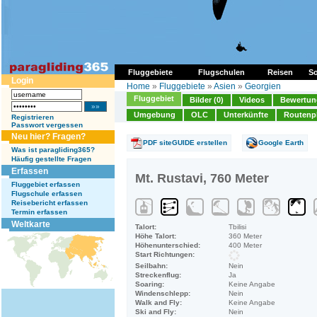
Fluggebiete
Flugschulen
Reisen
So
Login
Home
»
Fluggebiete
»
Asien
»
Georgien
Fluggebiet
Bilder (0)
Videos
Bewertung
Umgebung
OLC
Unterkünfte
Routenp
Registrieren
Passwort vergessen
Neu hier? Fragen?
PDF siteGUIDE erstellen
Google Earth
Was ist paragliding365?
Häufig gestellte Fragen
Erfassen
Mt. Rustavi, 760 Meter
Fluggebiet erfassen
Flugschule erfassen
Reisebericht erfassen
Termin erfassen
Weltkarte
Talort:
Tbilisi
Höhe Talort:
360 Meter
Höhenunterschied:
400 Meter
Start Richtungen:
Seilbahn:
Nein
Streckenflug:
Ja
Soaring:
Keine Angabe
Windenschlepp:
Nein
Walk and Fly:
Keine Angabe
Ski and Fly:
Nein