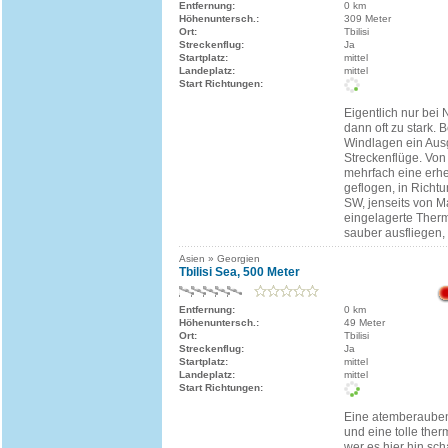
Entfernung:
0 km
Höhenuntersch.:
309 Meter
Ort:
Tbilisi
Streckenflug:
Ja
Startplatz:
mittel
Landeplatz:
mittel
Start Richtungen:
Eigentlich nur bei 
dann oft zu stark.
Windlagen ein Ausg
Streckenflüge. Von
mehrfach eine erhe
geflogen, in Richt
SW, jenseits von M
eingelagerte Ther
sauber ausfliegen, 
Asien » Georgien
Tbilisi Sea, 500 Meter
Entfernung:
0 km
Höhenuntersch.:
49 Meter
Ort:
Tbilisi
Streckenflug:
Ja
Startplatz:
mittel
Landeplatz:
mittel
Start Richtungen:
Eine atemberaube
und eine tolle ther
wer es hier hin sch