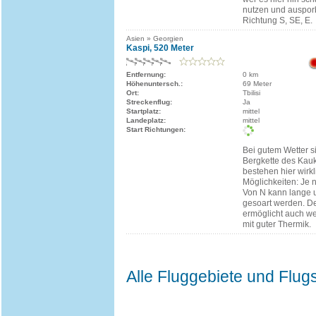
nutzen und ausporb
Richtung S, SE, E.
Asien » Georgien
Kaspi, 520 Meter
Entfernung:
0 km
Höhenuntersch.:
69 Meter
Ort:
Tbilisi
Streckenflug:
Ja
Startplatz:
mittel
Landeplatz:
mittel
Start Richtungen:
Bei gutem Wetter s
Bergkette des Kau
bestehen hier wirk
Möglichkeiten: Je 
Von N kann lange 
gesoart werden. De
ermöglicht auch we
mit guter Thermik.
Alle Fluggebiete und Flug