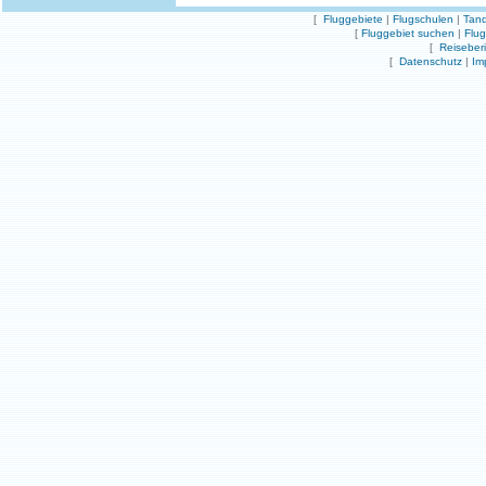
[
Fluggebiete
|
Flugschulen
|
Tand
[
Fluggebiet suchen
|
Flu
[
Reiseber
[
Datenschutz
|
Im