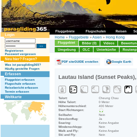
Fluggebiete
Flugschulen
Reisen
So
Login
Home
»
Fluggebiete
»
Asien
»
Hong Kong
Fluggebiet
Bilder (0)
Videos
Bewertung
Umgebung
OLC
Unterkünfte
Routenp
Registrieren
Passwort vergessen
Neu hier? Fragen?
PDF siteGUIDE erstellen
Google Earth
Was ist paragliding365?
Häufig gestellte Fragen
Erfassen
Lautau Island (Sunset Peaks),
Fluggebiet erfassen
Flugschule erfassen
Reisebericht erfassen
Termin erfassen
Weltkarte
Talort:
Cheung Chau
Höhe Talort:
0 Meter
Höhenunterschied:
400 Meter
Start Richtungen:
Seilbahn:
Nein
Streckenflug:
Ja
Soaring:
Keine Angabe
Windenschlepp:
Nein
Walk and Fly:
Keine Angabe
Ski and Fly:
Nein