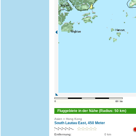
Fluggebiete in der Nähe (Radius: 50 km)
Asien » Hong Kong
South Lautau East, 450 Meter
Entfernung:
0 km