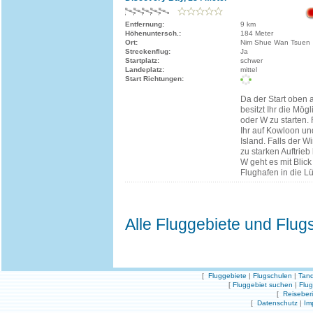
Entfernung:
9 km
Höhenuntersch.:
184 Meter
Ort:
Nim Shue Wan Tsuen
Streckenflug:
Ja
Startplatz:
schwer
Landeplatz:
mittel
Start Richtungen:
Da der Start oben a
besitzt Ihr die Mög
oder W zu starten.
Ihr auf Kowloon u
Island. Falls der W
zu starken Auftrie
W geht es mit Blic
Flughafen in die Lü
Alle Fluggebiete und Flug
[
Fluggebiete
|
Flugschulen
|
Tand
[
Fluggebiet suchen
|
Flu
[
Reiseber
[
Datenschutz
|
Im