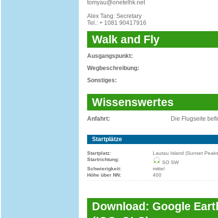
tomyau@onetelhk.net
Alex Tang: Secretary
Tel.: + 1081 90417916
Walk and Fly
Ausgangspunkt:
Wegbeschreibung:
Sonstiges:
Wissenswertes
Anfahrt:
Die Flugseite befi
Startplätze
Startplatz:
Lautau Island (Sunset Peaks
Startrichtung:
SO SW
Schwierigkeit:
mittel
Höhe über NN:
400
Download: Google Earth