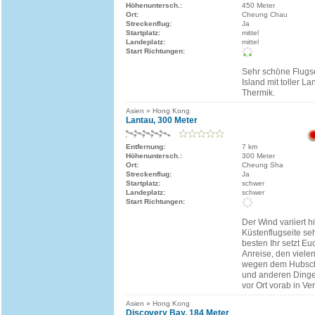
Höhenuntersch.:
450 Meter
Ort:
Cheung Chau
Streckenflug:
Ja
Startplatz:
mittel
Landeplatz:
mittel
Start Richtungen:
Sehr schöne Flugse
Island mit toller L
Thermik.
Asien » Hong Kong
Lantau, 300 Meter
Entfernung:
7 km
Höhenuntersch.:
300 Meter
Ort:
Cheung Sha
Streckenflug:
Ja
Startplatz:
schwer
Landeplatz:
schwer
Start Richtungen:
Der Wind variiert h
Küstenflugseite seh
besten Ihr setzt E
Anreise, den viele
wegen dem Hubsch
und anderen Dinge
vor Ort vorab in Ve
Asien » Hong Kong
Discovery Bay, 184 Meter