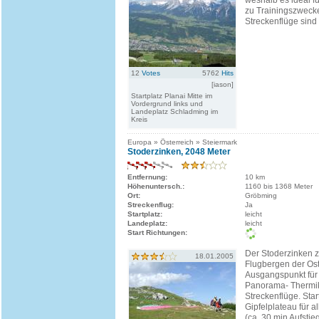
weshalb es ideal fü
zu Trainingszwecke
Streckenflüge sind
12
Votes
5762
Hits
[iason]
Startplatz Planai Mitte im
Vordergrund links und
Landeplatz Schladming im
Kreis
Europa » Österreich » Steiermark
Stoderzinken, 2048 Meter
Entfernung:
10 km
Höhenuntersch.:
1160 bis 1368 Meter
Ort:
Gröbming
Streckenflug:
Ja
Startplatz:
leicht
Landeplatz:
leicht
Start Richtungen:
Der Stoderzinken z
18.01.2005
Flugbergen der Osta
Ausgangspunkt für 
Panorama- Thermi
Streckenflüge. Star
Gipfelplateau für a
(ca. 30 min Aufstie