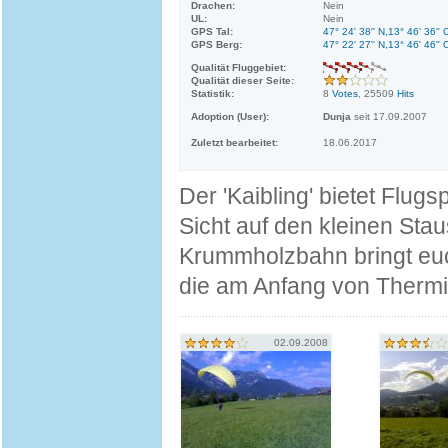
Drachen:
Nein
UL:
Nein
GPS Tal:
47° 24' 38'' N,13° 46' 36'' 
GPS Berg:
47° 22' 27'' N,13° 46' 46'' 
Qualität Fluggebiet:
Qualität dieser Seite:
Statistik:
8
Votes
, 25509
Hits
Adoption (User):
Dunja
seit 17.09.2007
Zuletzt bearbeitet:
18.06.2017
Der 'Kaibling' bietet Flu
Sicht auf den kleinen Stau
Krummholzbahn bringt euch
die am Anfang von Thermi
02.09.2008