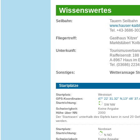
Wissenswertes
Seilbahn:
Tauern Seilbahn
www.hauser-kaibl
Tel. +43-3686-30
Fliegertreff:
Gasthaus 'Kitzer'
Marktstüberl 'Kolb
Unterkunft:
Tourismusverband
Raiffeisenstr. 188
A-8967 Haus im E
Tel. (03686) 2234
Sonstiges:
Wetteransage Sto
Startplätze
Startplatz:
Weststart
GPS-Koordinaten:
47° 22' 31.32'' N,13° 46' 37.
Startrichtung:
SW NW
Schwierigkeit:
Keine Angabe
Höhe über NN:
2000
Der 'Startrasen' unterhalb des Gipfels kann in rund 20 Ge
werden.
Startplatz:
Nordstart
Startrichtung:
N NO
Schwierigkeit:
Keine Angabe