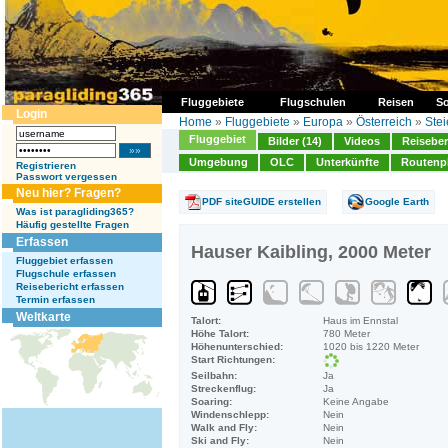
Fluggebiete
Flugschulen
Reisen
So
Login
Home
»
Fluggebiete
»
Europa
»
Österreich
»
Ste
Fluggebiet
Bilder (14)
Videos
Reiseber
Umgebung
OLC
Unterkünfte
Routenp
Registrieren
Passwort vergessen
Neu hier? Fragen?
PDF siteGUIDE erstellen
Google Earth
Was ist paragliding365?
Häufig gestellte Fragen
Erfassen
Hauser Kaibling, 2000 Meter
Fluggebiet erfassen
Flugschule erfassen
Reisebericht erfassen
Termin erfassen
Weltkarte
Talort:
Haus im Ennstal
Höhe Talort:
780 Meter
Höhenunterschied:
1020 bis 1220 Meter
Start Richtungen:
Seilbahn:
Ja
Streckenflug:
Ja
Soaring:
Keine Angabe
Windenschlepp:
Nein
Walk and Fly:
Nein
Ski and Fly:
Nein