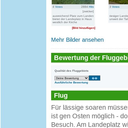
4
Votes
2884
Hits
3
Votes
[zwicker]
ausreichend Platz zum Landen
riesiger Land
bietet der Landeplatz in Haus
unweit der Tal
westlich der Kirche
[Bild hinzufügen]
Mehr Bilder ansehen
Bewertung der Fluggebi
Qualität des Fluggebiets
Ausführliche Bewertung
Flug
Für lässige soaren müsse
ist gen Osten möglich - 
Besuch. Am Landeplatz wir