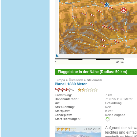
Fluggebiete in der Nähe (Radius: 50 km)
Europa » Österreich » Steiermark
Planai, 1880 Meter
Entfernung:
7 km
Höhenuntersch.:
710 bis 1130 Meter
Ort:
Schladming
Streckenflug:
Nein
Startplatz:
leicht
Landeplatz:
Keine Angabe
Start Richtungen:
Aufgrund der schw
21.02.2006
leichtes und einfac