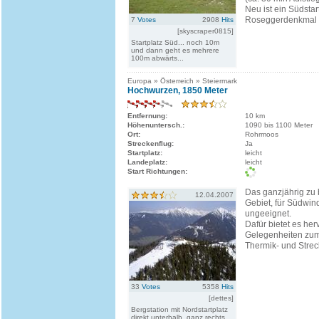
Neu ist ein Südstar
Roseggerdenkmal (c
7
Votes
2908
Hits
[skyscraper0815]
Startplatz Süd... noch 10m
und dann geht es mehrere
100m abwärts...
Europa » Österreich » Steiermark
Hochwurzen, 1850 Meter
Entfernung:
10 km
Höhenuntersch.:
1090 bis 1100 Meter
Ort:
Rohrmoos
Streckenflug:
Ja
Startplatz:
leicht
Landeplatz:
leicht
Start Richtungen:
Das ganzjährig zu 
12.04.2007
Gebiet, für Südwin
ungeeignet.
Dafür bietet es he
Gelegenheiten zum
Thermik- und Strec
33
Votes
5358
Hits
[dettes]
Bergstation mit Nordstartplatz
direkt unterhalb, ganz rechts