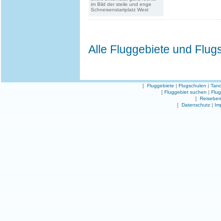
im Bild der steile und enge
Schneisenstartplatz West
Alle Fluggebiete und Flug
[
Fluggebiete
|
Flugschulen
|
Tand
[
Fluggebiet suchen
|
Flu
[
Reiseber
[
Datenschutz
|
Im