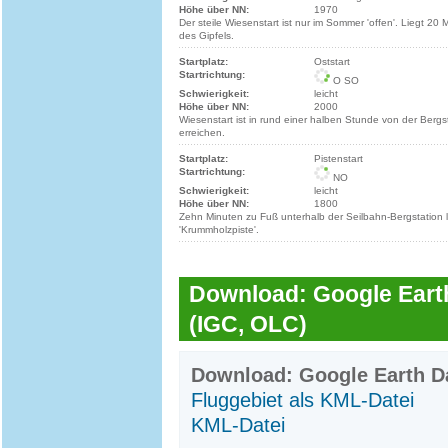
Höhe über NN:
1970
Der steile Wiesenstart ist nur im Sommer 'offen'. Liegt 20
des Gipfels.
Startplatz:
Oststart
Startrichtung:
O SO
Schwierigkeit:
leicht
Höhe über NN:
2000
Wiesenstart ist in rund einer halben Stunde von der Bergs
erreichen.
Startplatz:
Pistenstart
Startrichtung:
NO
Schwierigkeit:
leicht
Höhe über NN:
1800
Zehn Minuten zu Fuß unterhalb der Seilbahn-Bergstation l
'Krummholzpiste'.
Download: Google Earth
(IGC, OLC)
Download: Google Earth Da
Fluggebiet als KML-Datei
KML-Datei