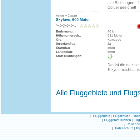
alle Richtungen - fü
Coluer geeignet!
Asien » Japan
Skylove, 600 Meter
Entfernung:
46 km
Höhenuntersch.:
581 Meter
Ort:
Kawagoe
Streckenflug:
Ja
Startplatz:
leicht
Landeplatz:
leicht
Start Richtungen:
Das ist die nächste
Tokyo erreichbar ist
Alle Fluggebiete und Flug
[
Fluggebiete
|
Flugschulen
|
Tand
[
Fluggebiet suchen
|
Flu
[
Reiseber
[
Datenschutz
|
Im