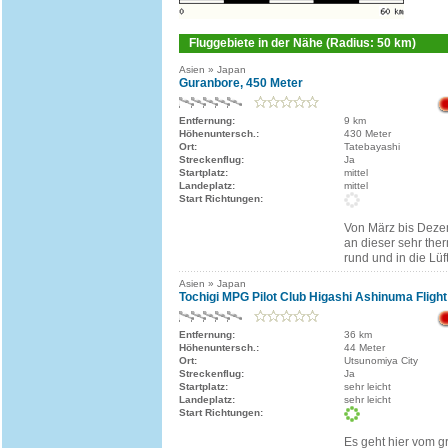
Fluggebiete in der Nähe (Radius: 50 km)
Asien » Japan
Guranbore, 450 Meter
Entfernung:
9 km
Höhenuntersch.:
430 Meter
Ort:
Tatebayashi
Streckenflug:
Ja
Startplatz:
mittel
Landeplatz:
mittel
Start Richtungen:
Von März bis Deze
an dieser sehr the
rund und in die Lüf
Asien » Japan
Tochigi MPG Pilot Club Higashi Ashinuma Flight
Entfernung:
36 km
Höhenuntersch.:
44 Meter
Ort:
Utsunomiya City
Streckenflug:
Ja
Startplatz:
sehr leicht
Landeplatz:
sehr leicht
Start Richtungen:
Es geht hier vom g