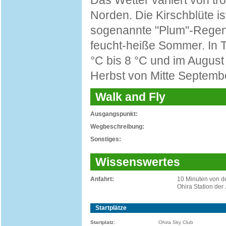
Das Wetter variiert von t
Norden. Die Kirschblüte ist
sogenannte "Plum"-Regen. 
feucht-heiße Sommer. In T
°C bis 8 °C und im August 
Herbst von Mitte Septemb
Walk and Fly
Ausgangspunkt:
Wegbeschreibung:
Sonstiges:
Wissenswertes
Anfahrt:
10 Minuten von d
Ohira Station der
Startplätze
Startplatz:
Ohira Sky Club