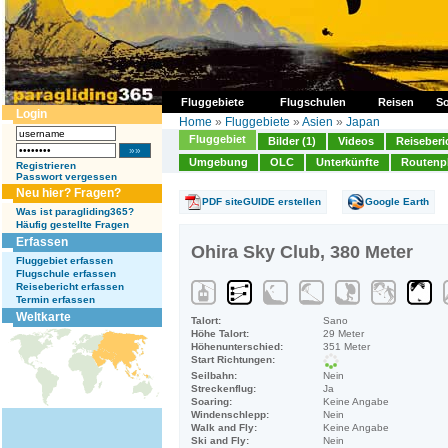
Fluggebiete
Flugschulen
Reisen
So
Login
Home
»
Fluggebiete
»
Asien
»
Japan
Fluggebiet
Bilder (1)
Videos
Reiseberi
Umgebung
OLC
Unterkünfte
Routenp
Registrieren
Passwort vergessen
Neu hier? Fragen?
PDF siteGUIDE erstellen
Google Earth
Was ist paragliding365?
Häufig gestellte Fragen
Erfassen
Ohira Sky Club, 380 Meter
Fluggebiet erfassen
Flugschule erfassen
Reisebericht erfassen
Termin erfassen
Weltkarte
Talort:
Sano
Höhe Talort:
29 Meter
Höhenunterschied:
351 Meter
Start Richtungen:
Seilbahn:
Nein
Streckenflug:
Ja
Soaring:
Keine Angabe
Windenschlepp:
Nein
Walk and Fly:
Keine Angabe
Ski and Fly:
Nein