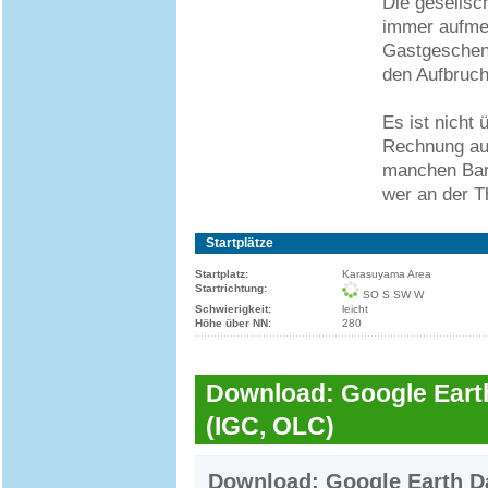
Die gesellsch
immer aufme
Gastgeschenk
den Aufbruch
Es ist nicht 
Rechnung auf
manchen Bars
wer an der T
Startplätze
Startplatz:
Karasuyama Area
Startrichtung:
SO S SW W
Schwierigkeit:
leicht
Höhe über NN:
280
Download: Google Earth
(IGC, OLC)
Download: Google Earth Da