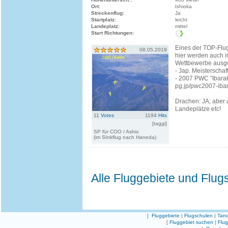
Ort:
Ishioka
Streckenflug:
Ja
Startplatz:
leicht
Landeplatz:
mittel
Start Richtungen:
Eines der TOP-Flug
08.05.2019
hier werden auch 
Wettbewerbe ausg
- Jap. Meisterschaf
- 2007 PWC "Ibarak
pg.jp/pwc2007-ibar
Drachen: JA; aber a
Landeplätze etc!
11
Votes
1194
Hits
[taggi]
SP für COO / Ashio
(im SInkflug nach Haneda)
Alle Fluggebiete und Flug
[
Fluggebiete
|
Flugschulen
|
Tand
[
Fluggebiet suchen
|
Flu