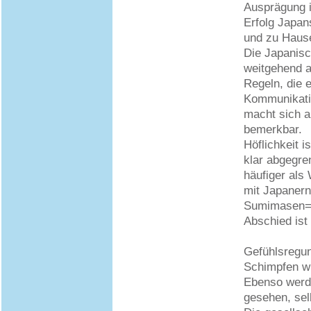
Ausprägung i
Erfolg Japan
und zu Hause
Die Japanisch
weitgehend a
Regeln, die 
Kommunikatio
macht sich a
bemerkbar.
Höflichkeit i
klar abgegre
häufiger als
mit Japanern
Sumimasen= E
Abschied ist 
Gefühlsregun
Schimpfen wi
Ebenso werde
gesehen, sel