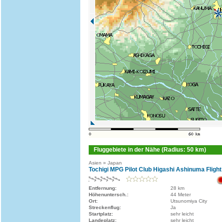
Fluggebiete in der Nähe (Radius: 50 km)
Asien » Japan
Tochigi MPG Pilot Club Higashi Ashinuma Flight
Entfernung:
28 km
Höhenuntersch.:
44 Meter
Ort:
Utsunomiya City
Streckenflug:
Ja
Startplatz:
sehr leicht
Landeplatz:
sehr leicht