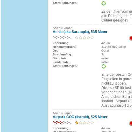
Start Richtungen:
Es geht hier vom g
alle Richtungen - fü
Coluer geeignet!
Asien » Japan
Ashio (aka Saratopia), 535 Meter
Entfernung:
42 km
Höhenuntersch.:
410 bis 500 Meter
Ort:
Oarai
Streckenflug:
Ja
Startplatz:
mittel
Landeplatz:
mittel
Start Richtungen:
Eine der besten Cr
Flugseiten in ganz
nicht zu toppen.
Diverse SP für fast 
Windrichtungen (a
Am gleichen Berg b
'Ibaraki - Airpark C
Austragungsort div
Asien » Japan
Airpark COO (Ibaraki), 525 Meter
Entfernung:
44 km
Höhenuntersch.:
488 Meter