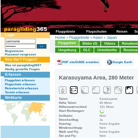
Fluggebiete
Flugschulen
Reisen
So
Login
Home
»
Fluggebiete
»
Asien
»
Japan
Fluggebiet
Bilder (0)
Videos
Reiseberi
Umgebung
OLC
Unterkünfte
Routenp
Registrieren
Passwort vergessen
Neu hier? Fragen?
PDF siteGUIDE erstellen
Google Earth
Was ist paragliding365?
Häufig gestellte Fragen
Erfassen
Karasuyama Area, 280 Meter
Fluggebiet erfassen
Flugschule erfassen
Reisebericht erfassen
Termin erfassen
Weltkarte
Talort:
Karasuyama
Höhe Talort:
99 Meter
Höhenunterschied:
181 Meter
Start Richtungen:
Seilbahn:
Nein
Streckenflug:
Ja
Soaring:
Keine Angabe
Windenschlepp:
Nein
Walk and Fly:
Keine Angabe
Ski and Fly:
Nein