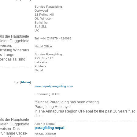
Sunrise Paragliding
Oakwood
12 Pelling Hill
Old Windsor
Berkshire
SL4 2LL
UK
als die Hauptseite
Tel: +44 (0)7879 - 424089
vielen Fluggebiete
weisen.
Nepal Office
ichtung W heraus
s. Lange
Sunrise Paragliding
P.O. Box 125
ber das Tal sind
Lakeside
Pokhara
Nepal
By: [
Alzom
]
www.nepal-paragliding.com
Entfernung: 0 km
"Sunrise Paragliding has been offering
Paragliding Holidays
In The Annapurna Region Of Nepal for the past 10 years.", so
die...
als die Hauptseite
vielen Fluggebiete
Asien » Nepal
paragliding nepal
weisen. Das
l für lange Cross-
Nepal Address: