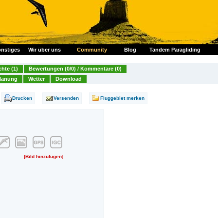
nstiges
Wir über uns
Community
Blog
Tandem Paragliding
chte (1)
Bewertungen (0/0) / Kommentare (0)
lanung
Wetter
Download
Drucken
Versenden
Fluggebiet merken
[Bild hinzufügen]