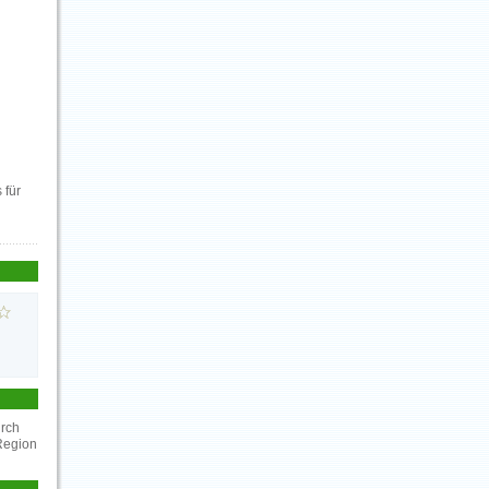
 für
urch
Region