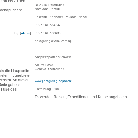
kann bis zu den
Blue Sky Paragliding
Narayang Parajuli
Machapuchare
Lakeside (Khahare), Pokhara, Nepal
00977-61-534737
00977-61-528698
By: [
Alzom
]
paragliding@wlink.com.np
Ansprechpartner Schweiz
Arrufat David
Geneva, Switzerland
als die Hauptseite
vielen Fluggebiete
eisen. An dieser
www.paragliding-nepal.ch/
eite geht es
 Fuße des
Entfernung: 0 km
.
Es werden Reisen, Expeditionen und Kurse angeboten.