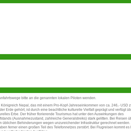
nfahrtswege bitte an die genannten lokalen Piloten wenden.
e Königreich Nepal, das mit einem Pro-Kopf-Jahreseinkommen von ca. 246,- USD 
r Erde gehört, ist durch eine beachtliche kulturelle Vielfalt geprägt und verfügt üb
relles Erbe. Der früher florierende Tourismus hat unter den Auswirkungen des
fstands (Ausnahmezustand, zahlreiche Generalstreiks) stark gelitten. Bei Reisen ü
n üblichen Behinderungen wegen unzureichender Infrastruktur gerechnet werden.
ben ferner einen großen Teil des Telefonnetzes zerstört. Bei Flugreisen kommt es 