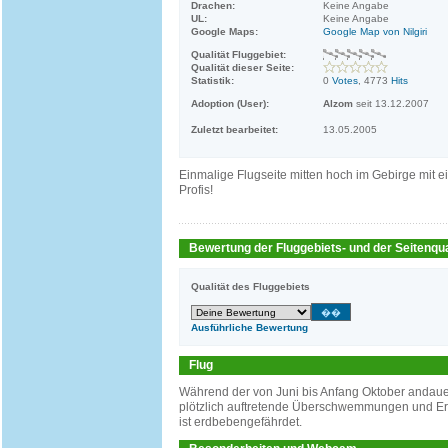
Drachen:
Keine Angabe
UL:
Keine Angabe
Google Maps:
Google Map von Nilgiri
Qualität Fluggebiet:
Qualität dieser Seite:
Statistik:
0
Votes
, 4773
Hits
Adoption (User):
Alzom
seit 13.12.2007
Zuletzt bearbeitet:
13.05.2005
Einmalige Flugseite mitten hoch im Gebirge mit
Profis!
Bewertung der Fluggebiets- und der Seitenqua
Qualität des Fluggebiets
Ausführliche Bewertung
Flug
Während der von Juni bis Anfang Oktober andau
plötzlich auftretende Überschwemmungen und Er
ist erdbebengefährdet.