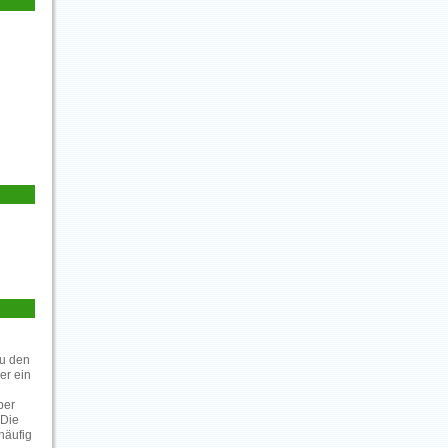
zu den
er ein
ber
 Die
häufig