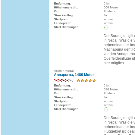
Entfernung:
0 km
Höhenuntersch.:
606 Meter
Ort:
Pokhara
Streckenflug:
Ja
Startplatz:
schwer
Landeplatz:
schwer
Start Richtungen:
Der Sarangkot gilt 
in Nepal. Was die 
nebeneinander be
Machapuna geht R
vor den Annapurna
Querfeldeinflüge ü
hier möglich.
Asien » Nepal
Annapurna, 1480 Meter
Entfernung:
0 km
Höhenuntersch.:
586 Meter
Ort:
Pokhara
Streckenflug:
Ja
Startplatz:
schwer
Landeplatz:
schwer
Start Richtungen:
Der Sarangkot gilt 
in Nepal. Was die 
nebeneinander be
Fluggebiet ist idea