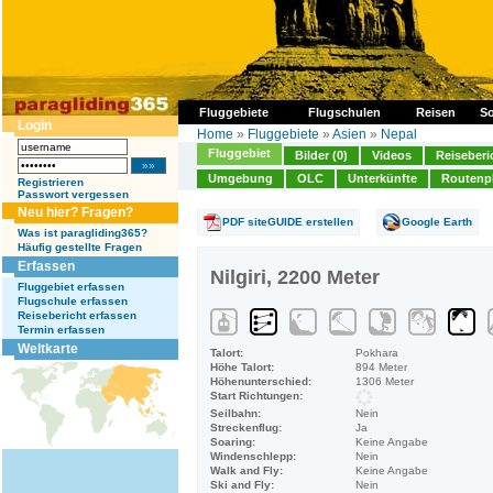
Fluggebiete
Flugschulen
Reisen
So
Login
Home
»
Fluggebiete
»
Asien
»
Nepal
Fluggebiet
Bilder (0)
Videos
Reiseberi
Umgebung
OLC
Unterkünfte
Routenp
Registrieren
Passwort vergessen
Neu hier? Fragen?
PDF siteGUIDE erstellen
Google Earth
Was ist paragliding365?
Häufig gestellte Fragen
Erfassen
Nilgiri, 2200 Meter
Fluggebiet erfassen
Flugschule erfassen
Reisebericht erfassen
Termin erfassen
Weltkarte
Talort:
Pokhara
Höhe Talort:
894 Meter
Höhenunterschied:
1306 Meter
Start Richtungen:
Seilbahn:
Nein
Streckenflug:
Ja
Soaring:
Keine Angabe
Windenschlepp:
Nein
Walk and Fly:
Keine Angabe
Ski and Fly:
Nein