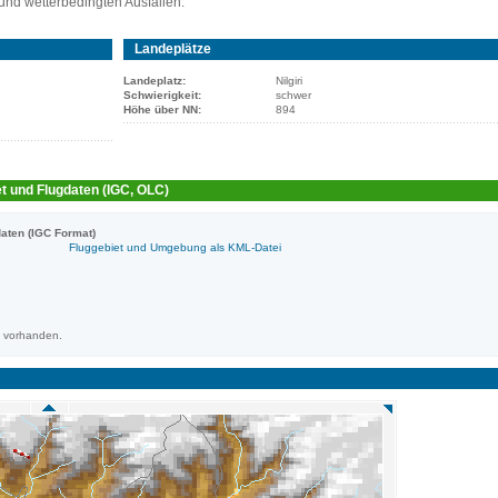
und wetterbedingten Ausfällen.
Landeplätze
Landeplatz:
Nilgiri
Schwierigkeit:
schwer
Höhe über NN:
894
t und Flugdaten (IGC, OLC)
aten (IGC Format)
Fluggebiet und Umgebung als KML-Datei
m vorhanden.