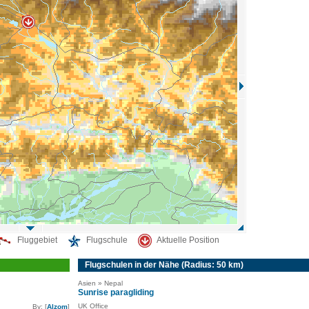
Fluggebiet
Flugschule
Aktuelle Position
Flugschulen in der Nähe (Radius: 50 km)
Asien » Nepal
Sunrise paragliding
UK Office
By: [
Alzom
]