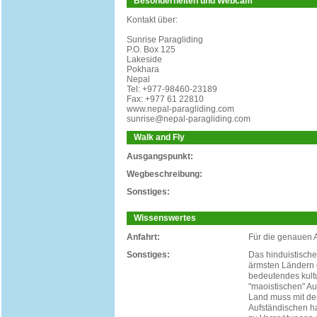
Besonderheiten und Webcam
Kontakt über:
Sunrise Paragliding
P.O. Box 125
Lakeside
Pokhara
Nepal
Tel: +977-98460-23189
Fax: +977 61 22810
www.nepal-paragliding.com
sunrise@nepal-paragliding.com
Walk and Fly
Ausgangspunkt:
Wegbeschreibung:
Sonstiges:
Wissenswertes
Anfahrt:
Für die genauen A
Sonstiges:
Das hinduistisch
ärmsten Ländern de
bedeutendes kultu
"maoistischen" Au
Land muss mit de
Aufständischen ha