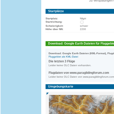
zu Verspätungen 
Startplätze
Startplatz:
Nilgiri
Startrichtung:
Schwierigkeit:
schwer
Höhe über NN:
2200
Download: Google Earth Dateien für Fluggebie
Download: Google Earth Dateien (KML-Format), Flugd
Fluggebiet als KML-Datei
Die letzten 3 Flüge
Leider keine OLC Daten vorhanden.
Flugdaten von www.paraglidingforum.com
Leider keine OLC Daten von www.paraglidingforum.co
Umgebungskarte