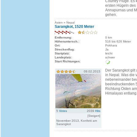
Country Flüge. Es 
ersten Hügeln des
Annapurnas und 
gehen.
Asien » Nepal
Sarangkot, 1520 Meter
Entfernung:
0 km
Höhenuntersch.:
516 bis 626 Meter
Ort:
Pokhara
Streckenflug:
Ja
Startplatz:
leicht
Landeplatz:
schwer
Start Richtungen:
Der Sarangkot gilt 
09.02.2015
in Nepal. Was die 
nebeneinander bew
beeindruckenden S
Richtung Osten am
Himalayas entlang
5
Votes
2039
Hits
[Steigert]
November 2013, Konfetti am
Sarangkot