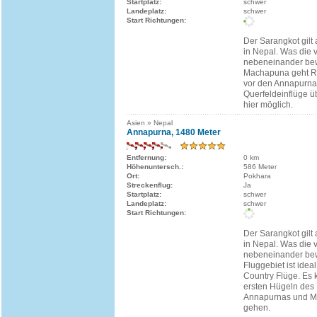
Startplatz:
schwer
Landeplatz:
schwer
Start Richtungen:
Der Sarangkot gilt 
in Nepal. Was die 
nebeneinander be
Machapuna geht R
vor den Annapurna
Querfeldeinflüge ü
hier möglich.
Asien » Nepal
Annapurna, 1480 Meter
Entfernung:
0 km
Höhenuntersch.:
586 Meter
Ort:
Pokhara
Streckenflug:
Ja
Startplatz:
schwer
Landeplatz:
schwer
Start Richtungen:
Der Sarangkot gilt 
in Nepal. Was die 
nebeneinander be
Fluggebiet ist idea
Country Flüge. Es 
ersten Hügeln des
Annapurnas und 
gehen.