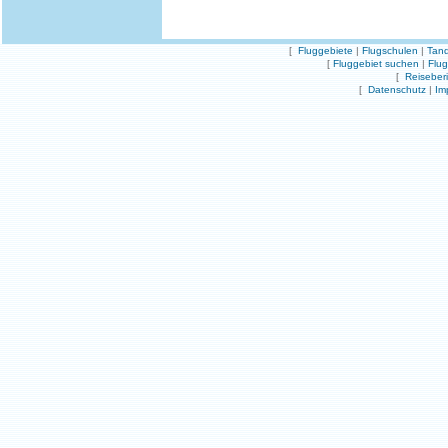
[
Fluggebiete
|
Flugschulen
|
Tand
[
Fluggebiet suchen
|
Flu
[
Reiseber
[
Datenschutz
|
Im