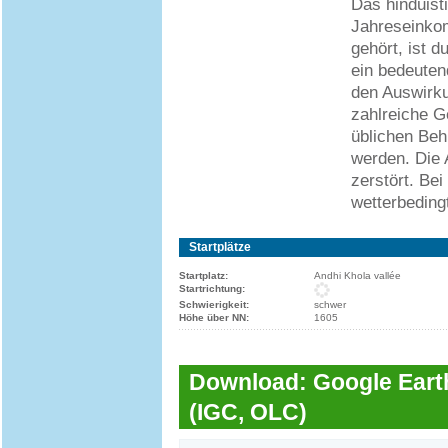
Das hinduist
Jahreseinko
gehört, ist d
ein bedeutend
den Auswirk
zahlreiche G
üblichen Beh
werden. Die 
zerstört. Be
wetterbeding
Startplätze
Startplatz:
Andhi Khola vallée
Startrichtung:
Schwierigkeit:
schwer
Höhe über NN:
1605
Download: Google Earth
(IGC, OLC)