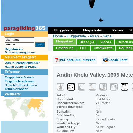
Fluggebiete
Flugschulen
Reisen
So
Login
Home
»
Fluggebiete
»
Asien
»
Nepal
Fluggebiet
Bilder (5)
Videos
Reiseberi
Umgebung
OLC
Unterkünfte
Routenp
Registrieren
Passwort vergessen
Neu hier? Fragen?
PDF siteGUIDE erstellen
Google Earth
Was ist paragliding365?
Häufig gestellte Fragen
Erfassen
Andhi Khola Valley, 1605 Mete
Fluggebiet erfassen
Flugschule erfassen
Reisebericht erfassen
Termin erfassen
Weltkarte
Talort:
Pokhara
Höhe Talort:
894 Meter
Höhenunterschied:
711 Meter
Start Richtungen:
Seilbahn:
Nein
Streckenflug:
Ja
Soaring:
Keine Angabe
Windenschlepp:
Nein
Walk and Fly:
Keine Angabe
Ski and Fly:
Nein