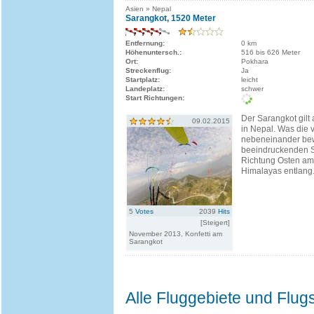
Asien » Nepal
Sarangkot, 1520 Meter
Entfernung:
0 km
Höhenuntersch.:
516 bis 626 Meter
Ort:
Pokhara
Streckenflug:
Ja
Startplatz:
leicht
Landeplatz:
schwer
Start Richtungen:
Der Sarangkot gilt 
09.02.2015
in Nepal. Was die 
nebeneinander bew
beeindruckenden S
Richtung Osten am
Himalayas entlang
5
Votes
2039
Hits
[Steigert]
November 2013, Konfetti am
Sarangkot
Alle Fluggebiete und Flug