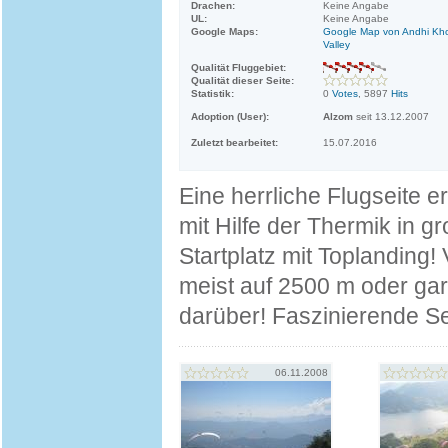
Drachen:
Keine Angabe
UL:
Keine Angabe
Google Maps:
Google Map von Andhi Kh
Valley
Qualität Fluggebiet:
Qualität dieser Seite:
Statistik:
0
Votes
, 5897
Hits
Adoption (User):
Alzom
seit 13.12.2007
Zuletzt bearbeitet:
15.07.2016
Eine herrliche Flugseite er
mit Hilfe der Thermik in 
Startplatz mit Toplanding
meist auf 2500 m oder gar
darüber! Faszinierende Se
06.11.2008