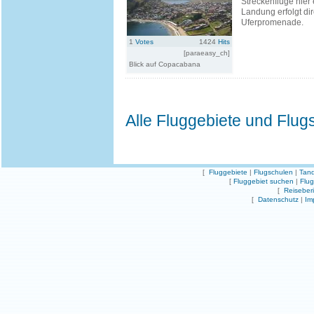
Streckenflüge hier
Landung erfolgt dir
Uferpromenade.
1
Votes
1424
Hits
[paraeasy_ch]
Blick auf Copacabana
Alle Fluggebiete und Flug
[
Fluggebiete
|
Flugschulen
|
Tand
[
Fluggebiet suchen
|
Flu
[
Reiseber
[
Datenschutz
|
Im