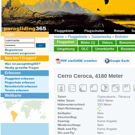
Fluggebiete
Flugschulen
Reisen
So
Login
Home
»
Fluggebiete
»
Südamerika
»
Bolivien
Fluggebiet
Bilder (1)
Videos
Bewertung
Umgebung
OLC
Unterkünfte
Routenp
Registrieren
Passwort vergessen
Neu hier? Fragen?
PDF siteGUIDE erstellen
Google Earth
Was ist paragliding365?
Häufig gestellte Fragen
Erfassen
Cerro Ceroca, 4180 Meter
Fluggebiet erfassen
Flugschule erfassen
Reisebericht erfassen
Termin erfassen
Weltkarte
Talort:
Copacabana - Titicacca
Höhe Talort:
3820 Meter
Höhenunterschied:
355 Meter
Start Richtungen:
Seilbahn:
Nein
Streckenflug:
Nein
Soaring:
Keine Angabe
Windenschlepp:
Nein
Walk and Fly:
Keine Angabe
Ski and Fly:
Nein