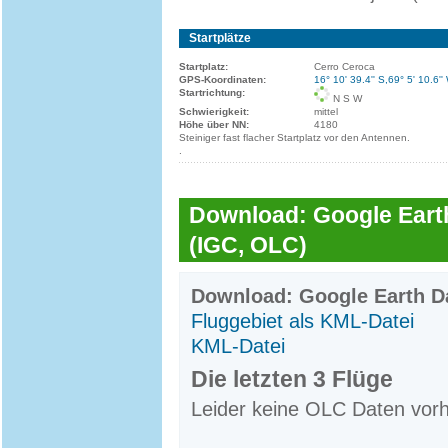
Startplätze
Startplatz:
Cerro Ceroca
GPS-Koordinaten:
16° 10' 39.4'' S,69° 5' 10.6''
Startrichtung:
N S W
Schwierigkeit:
mittel
Höhe über NN:
4180
Steiniger fast flacher Startplatz vor den Antennen.
.
Download: Google Earth
(IGC, OLC)
Download: Google Earth Da
Fluggebiet als KML-Datei
KML-Datei
Die letzten 3 Flüge
Leider keine OLC Daten vor