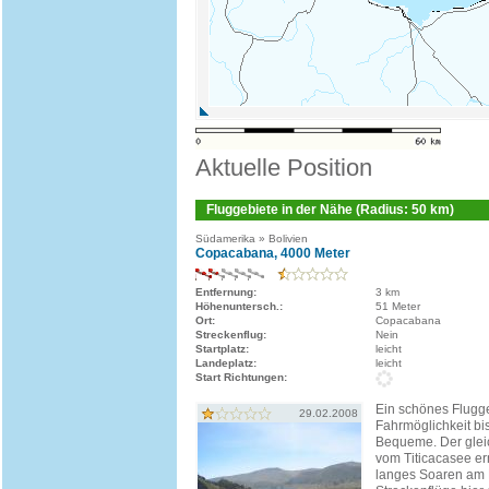
Aktuelle Position
Fluggebiete in der Nähe (Radius: 50 km)
Südamerika » Bolivien
Copacabana, 4000 Meter
Entfernung:
3 km
Höhenuntersch.:
51 Meter
Ort:
Copacabana
Streckenflug:
Nein
Startplatz:
leicht
Landeplatz:
leicht
Start Richtungen:
Ein schönes Flugge
29.02.2008
Fahrmöglichkeit bis
Bequeme. Der gle
vom Titicacasee er
langes Soaren am