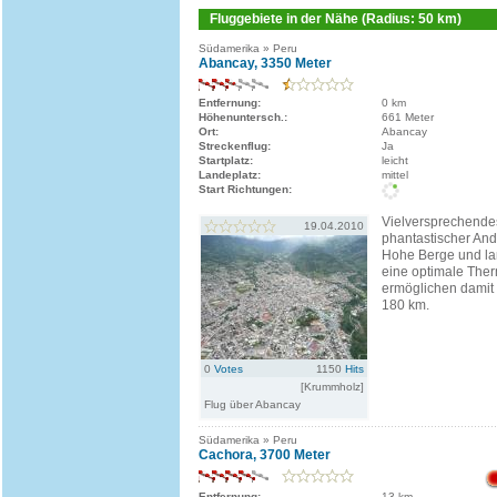
Fluggebiete in der Nähe (Radius: 50 km)
Südamerika » Peru
Abancay, 3350 Meter
Entfernung:
0 km
Höhenuntersch.:
661 Meter
Ort:
Abancay
Streckenflug:
Ja
Startplatz:
leicht
Landeplatz:
mittel
Start Richtungen:
Vielversprechendes
19.04.2010
phantastischer And
Hohe Berge und la
eine optimale The
ermöglichen damit 
180 km.
0
Votes
1150
Hits
[Krummholz]
Flug über Abancay
Südamerika » Peru
Cachora, 3700 Meter
Entfernung:
13 km