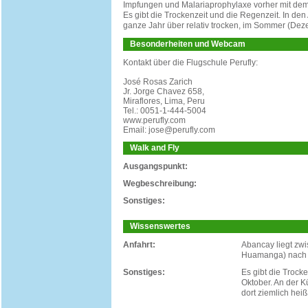
Impfungen und Malariaprophylaxe vorher mit dem
Es gibt die Trockenzeit und die Regenzeit. In den
ganze Jahr über relativ trocken, im Sommer (Deze
Besonderheiten und Webcam
Kontakt über die Flugschule Perufly:
José Rosas Zarich
Jr. Jorge Chavez 658,
Miraflores, Lima, Peru
Tel.: 0051-1-444-5004
www.perufly.com
Email: jose@perufly.com
Walk and Fly
Ausgangspunkt:
Wegbeschreibung:
Sonstiges:
Wissenswertes
Anfahrt:
Abancay liegt zw
Huamanga) nach C
Sonstiges:
Es gibt die Trock
Oktober. An der K
dort ziemlich hei