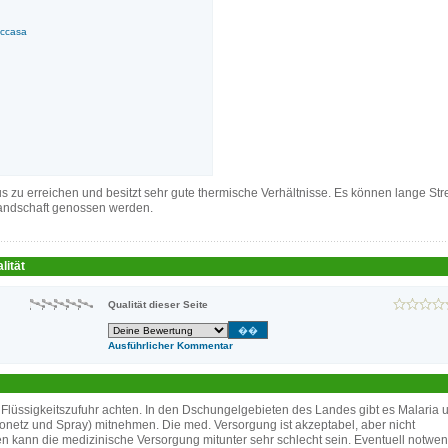
zccasa
s zu erreichen und besitzt sehr gute thermische Verhältnisse. Es können lange St
landschaft genossen werden.
lität
Qualität dieser Seite
Ausführlicher Kommentar
üssigkeitszufuhr achten. In den Dschungelgebieten des Landes gibt es Malaria 
etz und Spray) mitnehmen. Die med. Versorgung ist akzeptabel, aber nicht
 kann die medizinische Versorgung mitunter sehr schlecht sein. Eventuell notwe