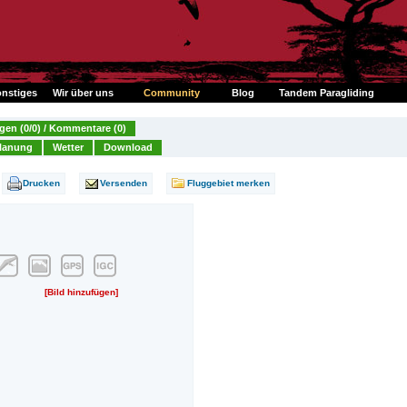
nstiges
Wir über uns
Community
Blog
Tandem Paragliding
en (0/0) / Kommentare (0)
lanung
Wetter
Download
Drucken
Versenden
Fluggebiet merken
[Bild hinzufügen]