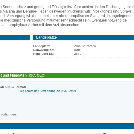
n Sonnenschutz und genügend Flüssigkeitszufuhr achten. In den Dschungelgebie
es Malaria und Dengue-Fieber, deswegen Mückenschutz (Moskitonetz und Spray)
d. Versorgung ist akzeptabel, aber nicht europäischer Standard. In abgelegenen
e medizinische Versorgung mitunter sehr schlecht sein. Eventuell notwendige
lariaprophylaxe vorher mit dem Arzt absprechen.
Landeplätze
Landeplatz:
Abra Cruzccasa
Schwierigkeit:
mittel
Höhe über NN:
2689
t und Flugdaten (IGC, OLC)
aten (IGC Format)
Fluggebiet und Umgebung als KML-Datei
m vorhanden.