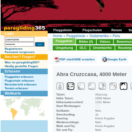
Fluggebiete
Flugschulen
Reisen
So
Login
Home
»
Fluggebiete
»
Südamerika
»
Peru
Fluggebiet
Bilder (0)
Videos
Bewertung
Umgebung
OLC
Unterkünfte
Routenp
Registrieren
Passwort vergessen
Neu hier? Fragen?
PDF siteGUIDE erstellen
Google Earth
Was ist paragliding365?
Häufig gestellte Fragen
Erfassen
Abra Cruzccasa, 4000 Meter
Fluggebiet erfassen
Flugschule erfassen
Reisebericht erfassen
Termin erfassen
Weltkarte
Talort:
Abancay
Höhe Talort:
2689 Meter
Höhenunterschied:
1311 Meter
Start Richtungen:
Seilbahn:
Nein
Streckenflug:
Ja
Soaring:
Keine Angabe
Windenschlepp:
Nein
Walk and Fly:
Keine Angabe
Ski and Fly:
Nein