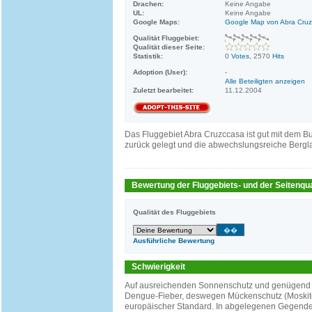
Drachen:
Keine Angabe
UL:
Keine Angabe
Google Maps:
Google Map von Abra Cru
Qualität Fluggebiet:
Qualität dieser Seite:
Statistik:
0
Votes
, 2570
Hits
Adoption (User):
-
Alle Beteiligten anzeigen
Zuletzt bearbeitet:
11.12.2004
Das Fluggebiet Abra Cruzccasa ist gut mit dem Bu
zurück gelegt und die abwechslungsreiche Berg
Bewertung der Fluggebiets- und der Seitenqua
Qualität des Fluggebiets
Ausführliche Bewertung
Schwierigkeit
Auf ausreichenden Sonnenschutz und genügend Fl
Dengue-Fieber, deswegen Mückenschutz (Moskiton
europäischer Standard. In abgelegenen Gegenden