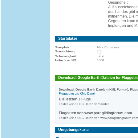
Gesundheit:
Auf ausreichende
des Landes gibt 
mitnehmen. Die me
Gegenden kann di
Impfungen und Ma
Startplätze
Startplatz:
Abra Cruzccasa
Startrichtung:
Schwierigkeit:
mittel
Höhe über NN:
4000
Download: Google Earth Dateien für Fluggebie
Download: Google Earth Dateien (KML-Format), Flugd
Fluggebiet als KML-Datei
Die letzten 3 Flüge
Leider keine OLC Daten vorhanden.
Flugdaten von www.paraglidingforum.com
Leider keine OLC Daten von www.paraglidingforum.co
Umgebungskarte