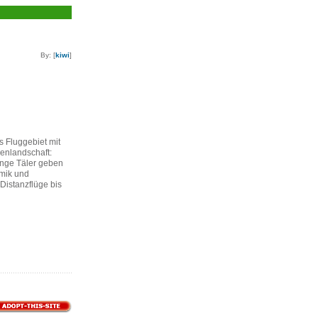
By: [
kiwi
]
 Fluggebiet mit
enlandschaft:
nge Täler geben
rmik und
Distanzflüge bis