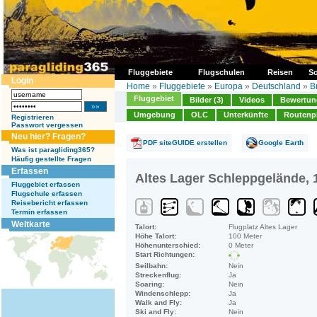
Fluggebiete
Flugschulen
Reisen
So
Login
Home
»
Fluggebiete
»
Europa
»
Deutschland
»
B
Fluggebiet
Bilder (3)
Videos
Bewertung
Umgebung
OLC
Unterkünfte
Routenp
Registrieren
Passwort vergessen
Neu hier? Fragen?
PDF siteGUIDE erstellen
Google Earth
Was ist paragliding365?
Häufig gestellte Fragen
Erfassen
Altes Lager Schleppgelände, 
Fluggebiet erfassen
Flugschule erfassen
Reisebericht erfassen
Termin erfassen
Weltkarte
Talort:
Flugplatz Altes Lager
Höhe Talort:
100 Meter
Höhenunterschied:
0 Meter
Start Richtungen:
Seilbahn:
Nein
Streckenflug:
Ja
Soaring:
Nein
Windenschlepp:
Ja
Walk and Fly:
Ja
Ski and Fly:
Nein