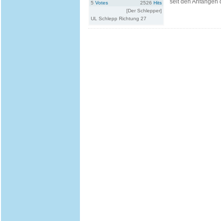
seit den Anfängen d
5
Votes
2526
Hits
[Der Schlepper]
UL Schlepp Richtung 27