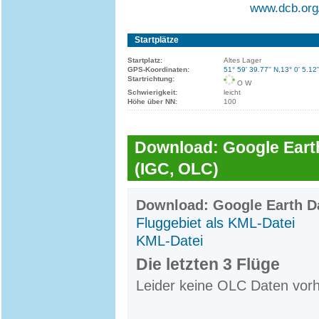
www.dcb.org/
Startplätze
Startplatz:
Altes Lager
GPS-Koordinaten:
51° 59' 39.77'' N,13° 0' 5.12'
Startrichtung:
O W
Schwierigkeit:
leicht
Höhe über NN:
100
Download: Google Earth
(IGC, OLC)
Download: Google Earth Da
Fluggebiet als KML-Datei
KML-Datei
Die letzten 3 Flüge
Leider keine OLC Daten vor