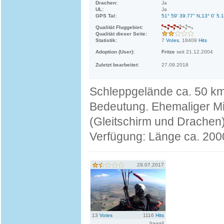
Drachen:
Ja
UL:
Ja
GPS Tal:
51° 59' 39.77'' N,13° 0' 5.1
Qualität Fluggebiet:
Qualität dieser Seite:
Statistik:
7
Votes
, 18409
Hits
Adoption (User):
Fritze
seit 21.12.2004
Zuletzt bearbeitet:
27.09.2018
Schleppgelände ca. 50 km 
Bedeutung. Ehemaliger Mil
(Gleitschirm und Drachen
Verfügung: Länge ca. 2000
29.07.2017
13
Votes
1116
Hits
[taggi]