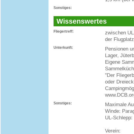
Sonstiges:
Wissenswertes
Fliegertreff:
zwischen UL-
der Flugplatz
Unterkunft:
Pensionen un
Lager, Jüter
Eigene Samm
Sammelküche
"Der Flieger
oder Dreiec
Campingmögli
www.DCB.or
Sonstiges:
Maximale Au
Winde: Parag
UL-Schlepp:
Verein: