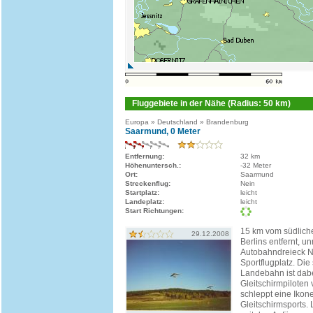
Fluggebiete in der Nähe (Radius: 50 km)
Europa » Deutschland » Brandenburg
Saarmund, 0 Meter
Entfernung:
32 km
Höhenuntersch.:
-32 Meter
Ort:
Saarmund
Streckenflug:
Nein
Startplatz:
leicht
Landeplatz:
leicht
Start Richtungen:
15 km vom südlich
29.12.2008
Berlins entfernt, u
Autobahndreieck Nu
Sportflugplatz. Die
Landebahn ist dab
Gleitschirmpiloten 
schleppt eine Ikon
Gleitschirmsports. 