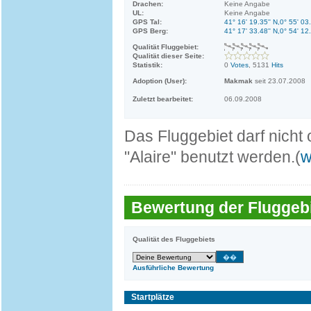
Drachen:
Keine Angabe
UL:
Keine Angabe
GPS Tal:
41° 16' 19.35'' N,0° 55' 03
GPS Berg:
41° 17' 33.48'' N,0° 54' 12
Qualität Fluggebiet:
Qualität dieser Seite:
Statistik:
0
Votes
, 5131
Hits
Adoption (User):
Makmak
seit 23.07.2008
Zuletzt bearbeitet:
06.09.2008
Das Fluggebiet darf nicht
"Alaire" benutzt werden.(
w
Bewertung der Fluggebi
Qualität des Fluggebiets
Ausführliche Bewertung
Startplätze