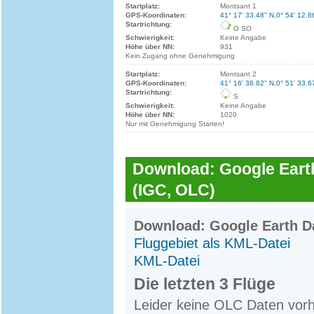
Startplatz:
Montsant 1
GPS-Koordinaten:
41° 17' 33.48'' N,0° 54' 12.8
Startrichtung:
O SO
Schwierigkeit:
Keine Angabe
Höhe über NN:
931
Kein Zugang ohne Genehmigung
Startplatz:
Montsant 2
GPS-Koordinaten:
41° 16' 38.82'' N,0° 51' 33.6
Startrichtung:
S
Schwierigkeit:
Keine Angabe
Höhe über NN:
1020
Nur mit Genehmigung Starten!
Download: Google Earth
(IGC, OLC)
Download: Google Earth Da
Fluggebiet als KML-Datei
KML-Datei
Die letzten 3 Flüge
Leider keine OLC Daten vor