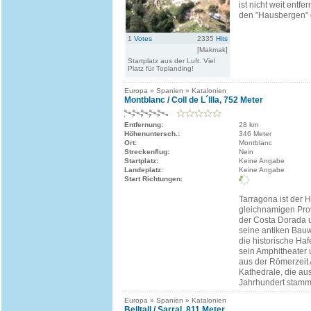
ist nicht weit entfe
den "Hausbergen" d
1
Votes
2335
Hits
[Makmak]
Startplatz aus der Luft. Viel
Platz für Toplanding!
Europa » Spanien » Katalonien
Montblanc / Coll de L´llla, 752 Meter
Entfernung:
28 km
Höhenuntersch.:
346 Meter
Ort:
Montblanc
Streckenflug:
Nein
Startplatz:
Keine Angabe
Landeplatz:
Keine Angabe
Start Richtungen:
Tarragona ist der H
gleichnamigen Prov
der Costa Dorada u
seine antiken Bauw
die historische Hafe
sein Amphitheater 
aus der Römerzeit
Kathedrale, die au
Jahrhundert stammt,
Europa » Spanien » Katalonien
Belltall / Sarral, 811 Meter