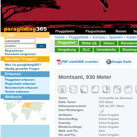
Fluggebiete
Flugschulen
Reisen
So
Login
Home
»
Fluggebiete
»
Europa
»
Spanien
»
Katal
Fluggebiet
Bilder (0)
Videos
Reiseberi
Umgebung
OLC
Unterkünfte
Routenp
Registrieren
Passwort vergessen
Neu hier? Fragen?
PDF siteGUIDE erstellen
Google Earth
Was ist paragliding365?
Häufig gestellte Fragen
Erfassen
Montsant, 930 Meter
Fluggebiet erfassen
Flugschule erfassen
Reisebericht erfassen
Termin erfassen
Weltkarte
Talort:
Cornudella de Montsant
Höhe Talort:
533 Meter
Höhenunterschied:
398 bis 487 Meter
Start Richtungen:
Seilbahn:
Keine Angabe
Streckenflug:
Keine Angabe
Soaring:
Keine Angabe
Windenschlepp:
Keine Angabe
Walk and Fly:
Nein
Ski and Fly:
Keine Angabe