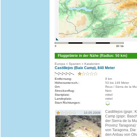
Fluggebiete in der Nähe (Radius: 50 km)
Europa » Spanien » Katalonien
Castillejos (Baix Camp), 840 Meter
Entfernung:
9 km
Höhenuntersch.:
53 bis 149 Meter
Ort:
Reus / Sierra de la M
Streckenflug:
Nein
Startplatz:
mittel
Landeplatz:
mittel
Start Richtungen:
Castillejos (gspr.: 
10.05.2009
Camp (gspr.: Basch
der Sierra de la M
Provinz Taragona) 
von Taragona. Die G
den Anbau von Oli