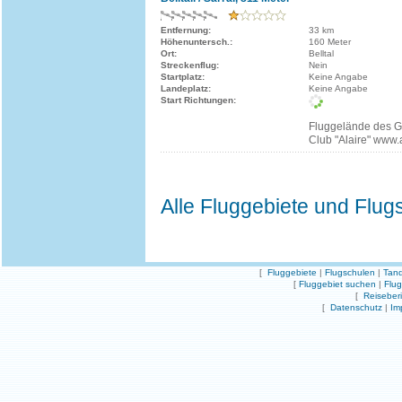
Entfernung:
33 km
Höhenuntersch.:
160 Meter
Ort:
Belltal
Streckenflug:
Nein
Startplatz:
Keine Angabe
Landeplatz:
Keine Angabe
Start Richtungen:
Fluggelände des Gl
Club "Alaire" www.
Alle Fluggebiete und Flug
[
Fluggebiete
|
Flugschulen
|
Tand
[
Fluggebiet suchen
|
Flu
[
Reiseber
[
Datenschutz
|
Im