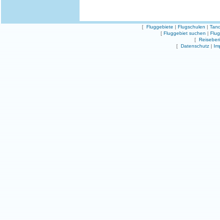
[
Fluggebiete
|
Flugschulen
|
Tand
[
Fluggebiet suchen
|
Flu
[
Reiseber
[
Datenschutz
|
Im