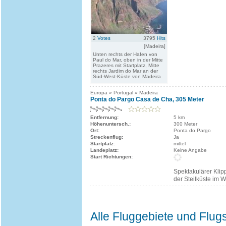
2
Votes
3795
Hits
[Madeira]
Unten rechts der Hafen von
Paul do Mar, oben in der Mitte
Prazeres mit Startplatz, Mitte
rechts Jardim do Mar an der
Süd-West-Küste von Madeira
Europa » Portugal » Madeira
Ponta do Pargo Casa de Cha, 305 Meter
Entfernung:
5 km
Höhenuntersch.:
300 Meter
Ort:
Ponta do Pargo
Streckenflug:
Ja
Startplatz:
mittel
Landeplatz:
Keine Angabe
Start Richtungen:
Spektakulärer Klip
der Steilküste im 
Alle Fluggebiete und Flug