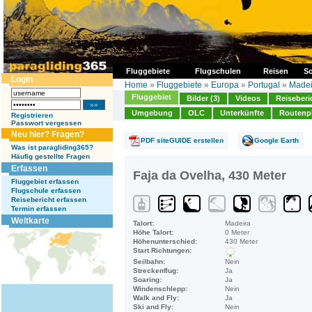
Fluggebiete
Flugschulen
Reisen
So
Login
Home
»
Fluggebiete
»
Europa
»
Portugal
»
Madei
Fluggebiet
Bilder (3)
Videos
Reiseberi
Umgebung
OLC
Unterkünfte
Routenp
Registrieren
Passwort vergessen
Neu hier? Fragen?
PDF siteGUIDE erstellen
Google Earth
Was ist paragliding365?
Häufig gestellte Fragen
Erfassen
Faja da Ovelha, 430 Meter
Fluggebiet erfassen
Flugschule erfassen
Reisebericht erfassen
Termin erfassen
Weltkarte
Talort:
Madeira
Höhe Talort:
0 Meter
Höhenunterschied:
430 Meter
Start Richtungen:
Seilbahn:
Nein
Streckenflug:
Ja
Soaring:
Ja
Windenschlepp:
Nein
Walk and Fly:
Ja
Ski and Fly:
Nein