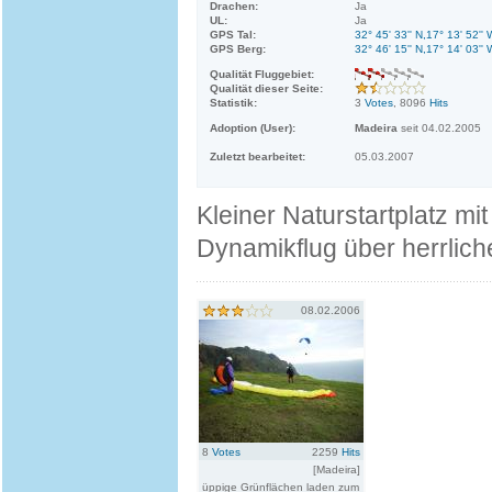
Drachen:
Ja
UL:
Ja
GPS Tal:
32° 45' 33'' N,17° 13' 52'' 
GPS Berg:
32° 46' 15'' N,17° 14' 03'' 
Qualität Fluggebiet:
Qualität dieser Seite:
Statistik:
3
Votes
, 8096
Hits
Adoption (User):
Madeira
seit 04.02.2005
Zuletzt bearbeitet:
05.03.2007
Kleiner Naturstartplatz mi
Dynamikflug über herrlich
08.02.2006
8
Votes
2259
Hits
[Madeira]
üppige Grünflächen laden zum