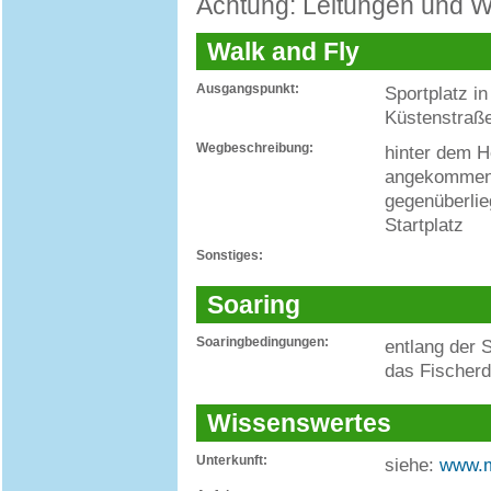
Achtung: Leitungen und W
Walk and Fly
Ausgangspunkt:
Sportplatz i
Küstenstraß
Wegbeschreibung:
hinter dem H
angekommen 
gegenüberlie
Startplatz
Sonstiges:
Soaring
Soaringbedingungen:
entlang der S
das Fischerd
Wissenswertes
Unterkunft:
siehe:
www.m