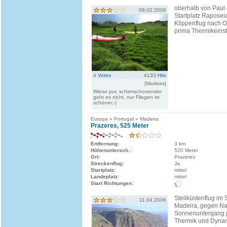
oberhalb von Paul 
08.02.2006
Startplatz Raposei
Klippenflug nach 
prima Thermikeinst
4
Votes
4133
Hits
[Madeira]
Wiese pur, schirmschonender
geht es nicht, nur Fliegen ist
schöner;-)
Europa » Portugal » Madeira
Prazeres, 525 Meter
Entfernung:
3 km
Höhenuntersch.:
520 Meter
Ort:
Prazeres
Streckenflug:
Ja
Startplatz:
mittel
Landeplatz:
mittel
Start Richtungen:
Steilküstenflug im
11.04.2006
Madeira, gegen Na
Sonnenuntergang 
Thermik und Dyna