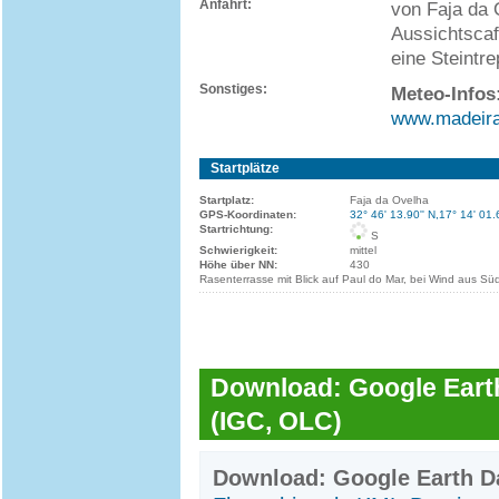
Anfahrt:
von Faja da 
Aussichtscaf
eine Steintr
Sonstiges:
Meteo-Infos
www.madeira
Startplätze
Startplatz:
Faja da Ovelha
GPS-Koordinaten:
32° 46' 13.90'' N,17° 14' 01.
Startrichtung:
S
Schwierigkeit:
mittel
Höhe über NN:
430
Rasenterrasse mit Blick auf Paul do Mar, bei Wind aus Süd 
Download: Google Earth
(IGC, OLC)
Download: Google Earth Da