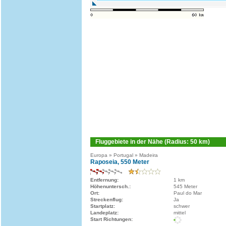
Fluggebiete in der Nähe (Radius: 50 km)
Europa » Portugal » Madeira
Raposeia, 550 Meter
Entfernung:
1 km
Höhenuntersch.:
545 Meter
Ort:
Paul do Mar
Streckenflug:
Ja
Startplatz:
schwer
Landeplatz:
mittel
Start Richtungen: