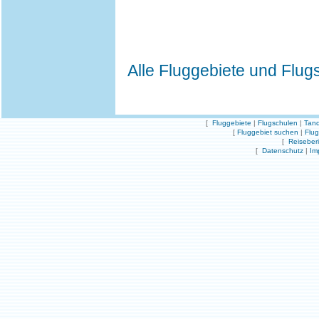
Alle Fluggebiete und Flug
[
Fluggebiete
|
Flugschulen
|
Tand
[
Fluggebiet suchen
|
Flu
[
Reiseber
[
Datenschutz
|
Im