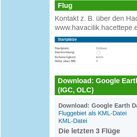
Flug
Kontakt z. B. über den Ha
www.havacilik.hacettepe.e
Startplätze
Startplatz:
Gölbasi
Startrichtung:
Schwierigkeit:
leicht
Höhe über NN:
0
Download: Google Earth
(IGC, OLC)
Download: Google Earth Da
Fluggebiet als KML-Datei
KML-Datei
Die letzten 3 Flüge