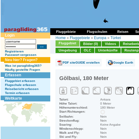
Fluggebiete
Flugschulen
Reisen
So
Login
Home
»
Fluggebiete
»
Europa
»
Türkei
Fluggebiet
Bilder (0)
Videos
Reiseberi
Umgebung
OLC
Unterkünfte
Routenp
Registrieren
Passwort vergessen
Neu hier? Fragen?
PDF siteGUIDE erstellen
Google Earth
Was ist paragliding365?
Häufig gestellte Fragen
Erfassen
Gölbasi, 180 Meter
Fluggebiet erfassen
Flugschule erfassen
Reisebericht erfassen
Termin erfassen
Weltkarte
Talort:
Ankara
Höhe Talort:
0 Meter
Höhenunterschied:
180 Meter
Start Richtungen:
Seilbahn:
Nein
Streckenflug:
Nein
Soaring:
Keine Angabe
Windenschlepp:
Nein
Walk and Fly:
Nein
Ski and Fly:
Nein